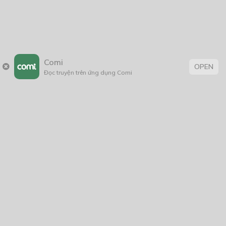
Comi
OPEN
Đọc truyện trên ứng dụng Comi
Trang chủ
Về chúng tôi
Điều khoản sử dụng
Hỏi & Đáp
Liên hệ
COMI © 2024 Comicola - Nền tảng truyện tranh bản quyền duy nhất tại
Việt Nam.
Cơ quan chủ quản: Công ty Cổ phần Comicola
Giấy xác nhận Đăng ký hoạt động phát hành Xuất bản phẩm điện tử số
2700/XN-CXBIPH do Cục Xuất bản, In và Phát hành cấp ngày 01/06/2022
Giấy Đăng kí kinh doanh số 0313105297 do Sở Kế hoạch và Đầu tư thành
phố Hồ Chí Minh cấp ngày 21/1/2015