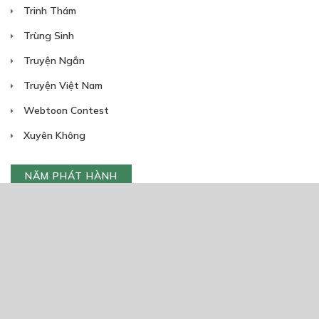
Trinh Thám
Trùng Sinh
Truyện Ngắn
Truyện Việt Nam
Webtoon Contest
Xuyên Không
NĂM PHÁT HÀNH
Giáp Hồng My
7/2020
5
24/05/2021
2025
2024
2023
2022
2021
2020
2019
2018
2017
2016
2014
2011
2005
1/11/2020