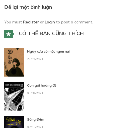
Để lại một bình luận
You must
Register
or
Login
to post a comment.
CÓ THỂ BẠN CŨNG THÍCH
Ngày xưa có một ngọn núi
28/02/2021
Con gái hoàng đế
03/08/2021
Sống Đêm
07/06/2021