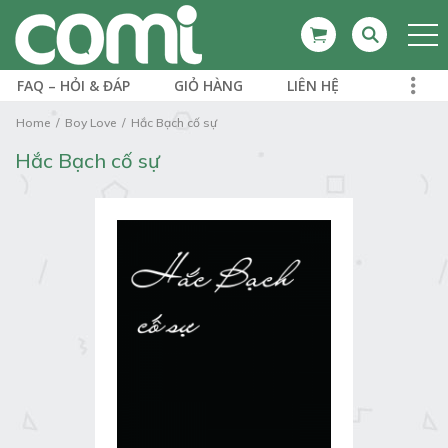
FAQ – HỎI & ĐÁP
GIỎ HÀNG
LIÊN HỆ
Home
Boy Love
Hắc Bạch cố sự
Hắc Bạch cố sự