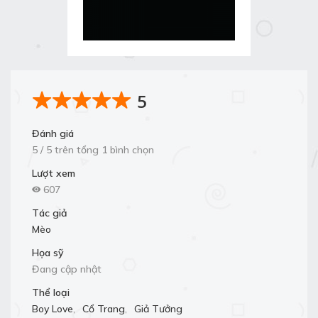
5
Đánh giá
5 / 5 trên tổng 1 bình chọn
Lượt xem
607
Tác giả
Mèo
Họa sỹ
Đang cập nhật
Thể loại
Boy Love
,
Cổ Trang
,
Giả Tưởng