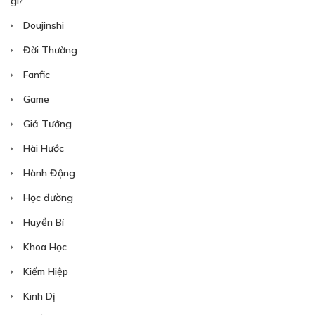
gì?”
Doujinshi
Đời Thường
Fanfic
Game
Giả Tưởng
Hài Hước
Hành Động
Học đường
Huyền Bí
Khoa Học
Kiếm Hiệp
Kinh Dị