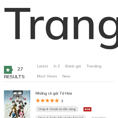
Tran
Latest
A-Z
Đánh giá
Trending
27
RESULTS
Most Views
New
Những cô gái Tứ Hóa
5
Chap 8: Chuẩn bị sẵn sàng
Chap 7: Triệu hồi vũ khí Tứ Linh
26/07/2026