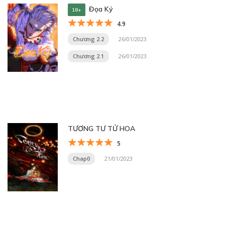
Đọa Ký
18+
4.9
Chương 2.2
26/01/2023
Chương 2.1
26/01/2023
TƯƠNG TƯ TỬ HOA
5
Chap0
21/01/2023