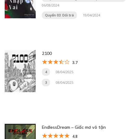
06/08/2024
Quyển 03: Dối trá
19/04/2024
2100
3.7
4
08/04/2025
3
08/04/2025
EndlessDream – Giấc mơ vô tận
4.8