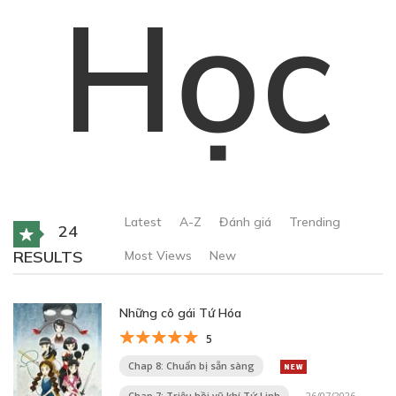
Học
Latest
A-Z
Đánh giá
Trending
24
RESULTS
Most Views
New
Những cô gái Tứ Hóa
5
Chap 8: Chuẩn bị sẵn sàng
Chap 7: Triệu hồi vũ khí Tứ Linh
26/07/2026