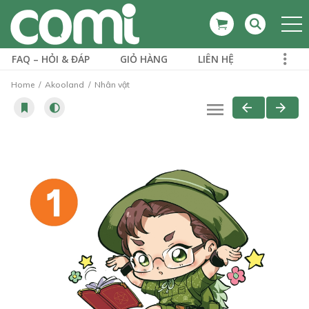
FAQ – HỎI & ĐÁP
GIỎ HÀNG
LIÊN HỆ
Home
Akooland
Nhân vật