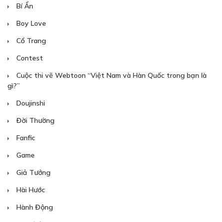
Bí Ẩn
Boy Love
Cổ Trang
Contest
Cuộc thi vẽ Webtoon “Việt Nam và Hàn Quốc trong bạn là
gì?”
Doujinshi
Đời Thường
Fanfic
Game
Giả Tưởng
Hài Hước
Hành Động