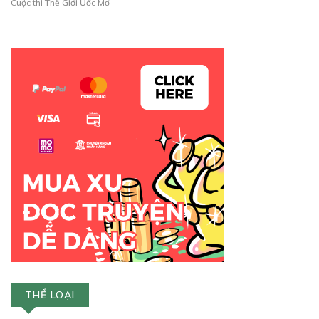
Cuộc thi Thế Giới Ước Mơ
THỂ LOẠI