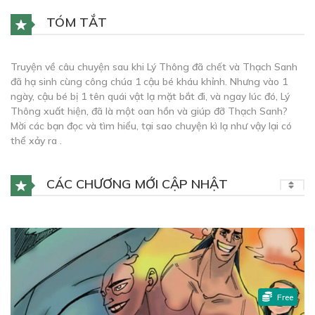
TÓM TẮT
Truyện về câu chuyện sau khi Lý Thông đã chết và Thạch Sanh
đã hạ sinh cùng công chúa 1 cậu bé kháu khỉnh. Nhưng vào 1
ngày, cậu bé bị 1 tên quái vật lạ mặt bắt đi, và ngay lúc đó, Lý
Thông xuất hiện, đã là một oan hồn và giúp đỡ Thạch Sanh?
Mời các bạn đọc và tìm hiểu, tại sao chuyện kì lạ như vậy lại có
thể xảy ra .
CÁC CHƯƠNG MỚI CẬP NHẬT
Free