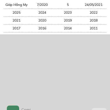
Giáp Hồng My
7/2020
5
24/05/2021
2025
2024
2023
2022
2021
2020
2019
2018
2017
2016
2014
2011
2005
1/11/2020
Trang chủ
Về chúng tôi
Điều khoản sử dụng
Hỏi & Đáp
Liên hệ
COMI © 2024 Comicola - Nền tảng truyện tranh bản quyền duy nhất tại
Việt Nam.
Cơ quan chủ quản: Công ty Cổ phần Comicola
Comi