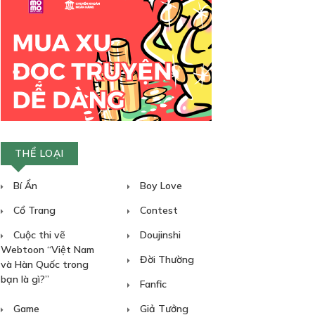
THỂ LOẠI
Bí Ẩn
Boy Love
Cổ Trang
Contest
Cuộc thi vẽ
Doujinshi
Webtoon “Việt Nam
Đời Thường
và Hàn Quốc trong
bạn là gì?”
Fanfic
Game
Giả Tưởng