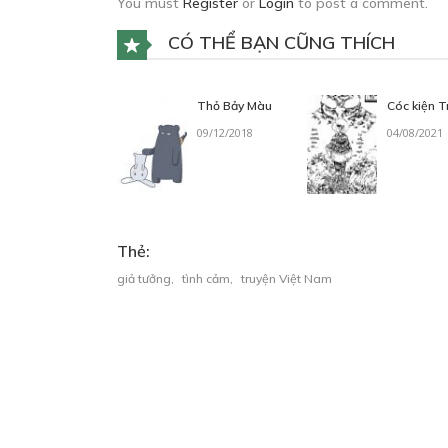
You must
Register
or
Login
to post a comment.
CÓ THỂ BẠN CŨNG THÍCH
Thỏ Bảy Màu
Cóc kiện T
09/12/2018
04/08/2021
Thẻ:
giả tưởng
,
tình cảm
,
truyện Việt Nam