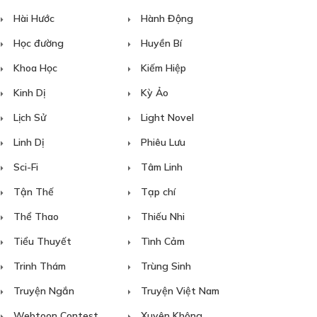
Hài Hước
Hành Động
Học đường
Huyền Bí
Khoa Học
Kiếm Hiệp
Kinh Dị
Kỳ Ảo
Lịch Sử
Light Novel
Linh Dị
Phiêu Lưu
Sci-Fi
Tâm Linh
Tận Thế
Tạp chí
Thể Thao
Thiếu Nhi
Tiểu Thuyết
Tình Cảm
Trinh Thám
Trùng Sinh
Truyện Ngắn
Truyện Việt Nam
Webtoon Contest
Xuyên Không