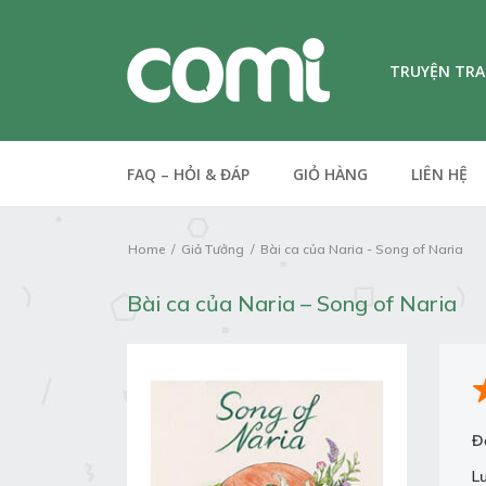
TRUYỆN TR
FAQ – HỎI & ĐÁP
GIỎ HÀNG
LIÊN HỆ
Home
Giả Tưởng
Bài ca của Naria - Song of Naria
Bài ca của Naria – Song of Naria
Đ
L