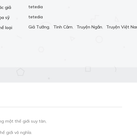
tetedia
ác giả
tetedia
ọa sỹ
Giả Tưởng
,
Tình Cảm
,
Truyện Ngắn
,
Truyện Việt N
hể loại
g một thế giới suy tàn,
ế giới vô nghĩa.