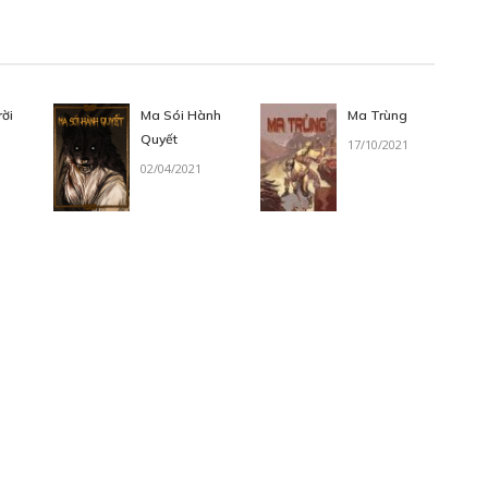
rời
Ma Sói Hành
Ma Trùng
Quyết
17/10/2021
02/04/2021