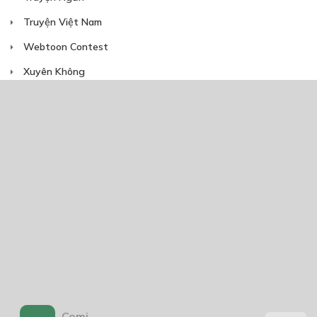
Truyện Việt Nam
Webtoon Contest
Xuyên Không
NĂM PHÁT HÀNH
Giáp Hồng My
7/2020
5
24/05/2021
2025
2024
2023
2022
2021
2020
2019
2018
2017
2016
2014
2011
2005
1/11/2020
Comi