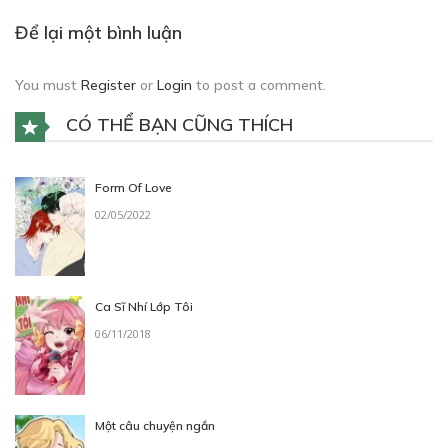
CHƯƠNG 03
Để lại một bình luận
29/09/2025
You must
Register
or
Login
to post a comment.
CÓ THỂ BẠN CŨNG THÍCH
Form Of Love
Free
02/05/2022
CHƯƠNG 04
31/10/2025
Ca Sĩ Nhí Lớp Tôi
06/11/2018
Một câu chuyện ngắn
Free