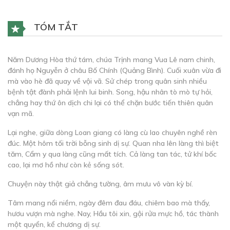
TÓM TẮT
Năm Dương Hòa thứ tám, chúa Trịnh mang Vua Lê nam chinh,
đánh họ Nguyễn ở châu Bố Chính (Quảng Bình). Cuối xuân vừa đi
mà vào hè đã quay về vội vã. Sử chép trong quân sinh nhiều
bệnh tật đành phải lệnh lui binh. Song, hậu nhân tò mò tự hỏi,
chẳng hay thứ ôn dịch chi lại có thể chặn bước tiến thiên quân
vạn mã.
Lại nghe, giữa dòng Loan giang có làng cù lao chuyên nghề rèn
đúc. Một hôm tối trời bỗng sinh dị sự. Quan nha lên làng thì biệt
tăm, Cẩm y qua làng cũng mất tích. Cả làng tan tác, tử khí bốc
cao, lại mơ hồ như còn kẻ sống sót.
Chuyện này thật giả chẳng tường, âm mưu vô vàn kỳ bí.
Tâm mang nổi niềm, ngày đêm đau đáu, chiêm bao mà thấy,
hươu vượn mà nghe. Nay, Hầu tôi xin, gội rửa mực hồ, tác thành
một quyển, kể chương dị sự.