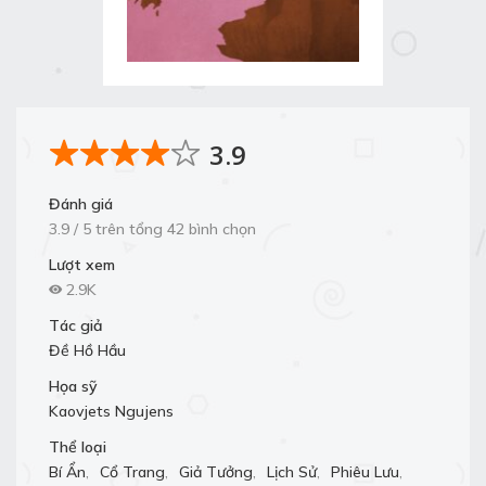
3.9
Đánh giá
3.9 / 5 trên tổng 42 bình chọn
Lượt xem
2.9K
Tác giả
Đề Hồ Hầu
Họa sỹ
Kaovjets Ngujens
Thể loại
Bí Ẩn
,
Cổ Trang
,
Giả Tưởng
,
Lịch Sử
,
Phiêu Lưu
,