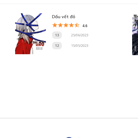
Dấu vết đỏ
4.6
13
25/06/2023
12
15/05/2023