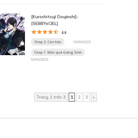
[Kuroshitsuji Doujinshi]-
[SEBBYxCIEL]
4.6
Chap 2: Con hàu
03/06/2023
Chap 1: Món quà Giáng Sinh
02/06/2023
Trang 1 trên 3
1
2
3
»