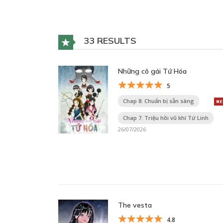
33 RESULTS
Những cô gái Tứ Hóa
5
Chap 8: Chuẩn bị sẵn sàng
Chap 7: Triệu hồi vũ khí Tứ Linh
26/07/2026
The vesta
4.8