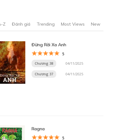
A-Z
Đánh giá
Trending
Most Views
New
Đừng Rời Xa Anh
5
Chương 38
04/11/2025
Chương 37
04/11/2025
Ragna
5