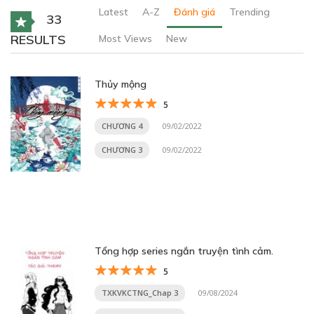
Latest
A-Z
Đánh giá
Trending
33
RESULTS
Most Views
New
Thủy mộng
5
CHƯƠNG 4
09/02/2022
CHƯƠNG 3
09/02/2022
Tổng hợp series ngắn truyện tình cảm.
5
TXKVKCTNG_Chap 3
09/08/2024