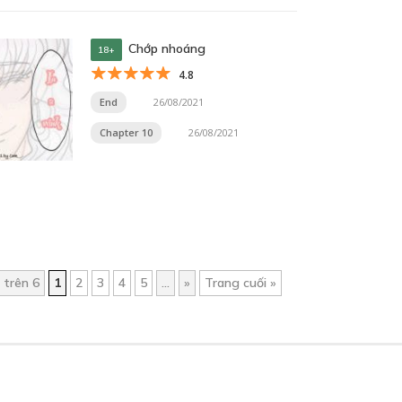
Chớp nhoáng
18+
4.8
End
26/08/2021
Chapter 10
26/08/2021
 trên 6
1
2
3
4
5
...
»
Trang cuối »