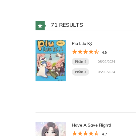
71 RESULTS
Piu Lưu Ký
4.6
Phần 4
05/09/2024
Phần 3
05/09/2024
Have A Save Flight!
4.7