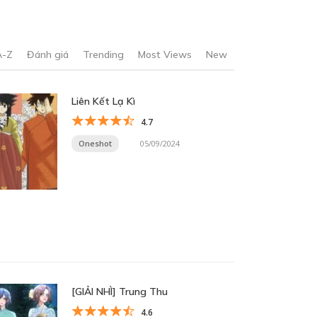
A-Z
Đánh giá
Trending
Most Views
New
Liên Kết Lạ Kì
4.7
Oneshot
05/09/2024
[GIẢI NHÌ] Trung Thu
4.6