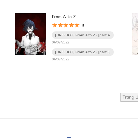
From A to Z
5
[ONESHOT] From A to Z - [part 4]
06/09/2022
[ONESHOT] From A to Z - [part 3]
06/09/2022
Trang 1