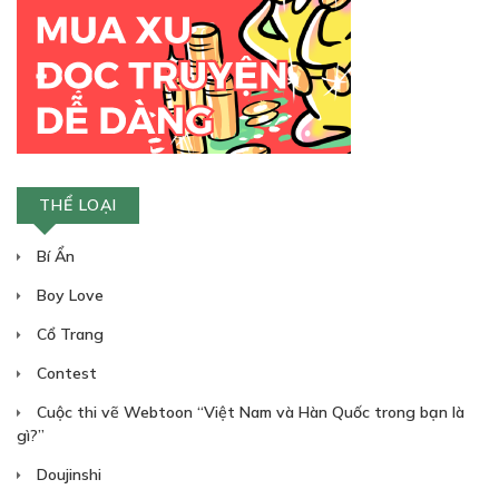
THỂ LOẠI
Bí Ẩn
Boy Love
Cổ Trang
Contest
Cuộc thi vẽ Webtoon “Việt Nam và Hàn Quốc trong bạn là
gì?”
Doujinshi