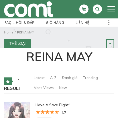
FAQ – HỎI & ĐÁP
GIỎ HÀNG
LIÊN HỆ
Home
REINA MAY
THỂ LOẠI
REINA MAY
Latest
A-Z
Đánh giá
Trending
1
RESULT
Most Views
New
Have A Save Flight!
4.7