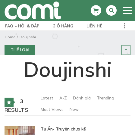
FAQ – HỎI & ĐÁP
GIỎ HÀNG
LIÊN HỆ
Home
Doujinshi
THỂ LOẠI
Doujinshi
Latest
A-Z
Đánh giá
Trending
3
RESULTS
Most Views
New
Tư Ẩn- Truyện chưa kể