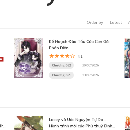
Order by
Latest
Kế Hoạch Đào Tẩu Của Con Gái
Phản Diện
4.2
Chương 062
30/07/2026
Chương 061
23/07/2026
Lacey và Ước Nguyện Tự Do –
Trở
Hành trình mới của Phù thuỷ Bình