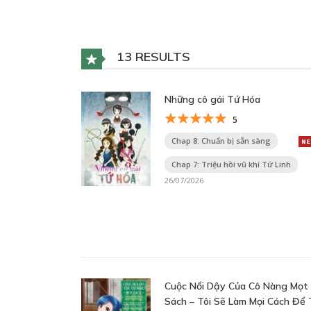
13 RESULTS
Những cô gái Tứ Hóa
5
Chap 8: Chuẩn bị sẵn sàng
Chap 7: Triệu hồi vũ khí Tứ Linh
26/07/2026
Cuộc Nổi Dậy Của Cô Nàng Mọt
Sách – Tôi Sẽ Làm Mọi Cách Để 