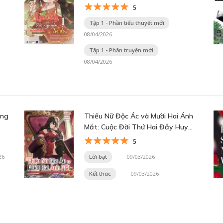
minh sau khi đánh bại ma vương
5
Tập 1 - Phần tiểu thuyết mới
08/04/2026
Tập 1 - Phần truyện mới
08/04/2026
úng
Thiếu Nữ Độc Ác và Mười Hai Ánh
Mắt: Cuộc Đời Thứ Hai Đầy Huy
Hoàng Cùng Những Tùy Tùng Vô
5
Song~
26
Lời bạt
09/03/2026
Kết thúc
09/03/2026