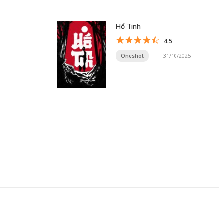
Hổ Tinh
4.5
Oneshot
31/10/2025