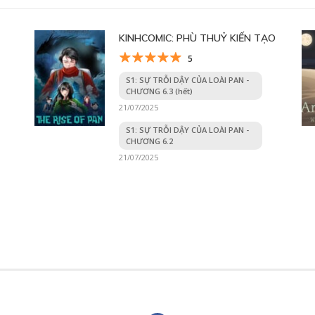
KINHCOMIC: PHÙ THUỶ KIẾN TẠO
5
S1: SỰ TRỖI DẬY CỦA LOÀI PAN -
CHƯƠNG 6.3 (hết)
21/07/2025
S1: SỰ TRỖI DẬY CỦA LOÀI PAN -
CHƯƠNG 6.2
21/07/2025