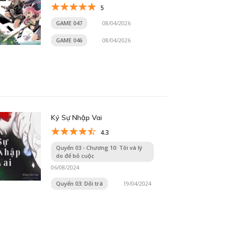
5
GAME 047
08/04/2026
GAME 046
08/04/2026
Ký Sự Nhập Vai
4.3
Quyển 03 - Chương 10: Tôi và lý
do để bỏ cuộc
06/08/2024
Quyển 03: Dối trá
19/04/2024