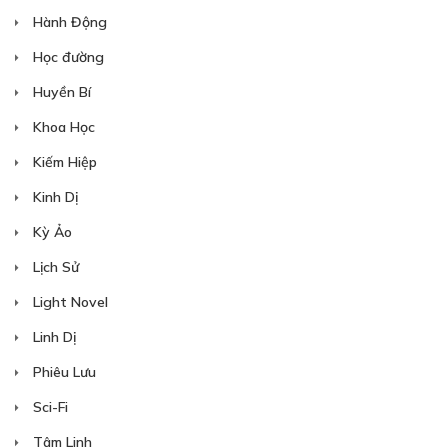
Hành Động
Học đường
Huyền Bí
Khoa Học
Kiếm Hiệp
88
Points
Kinh Dị
TẬP 02 - CHƯƠNG 007
Kỳ Ảo
Vị ngọt của mùa đông
Lịch Sử
25/03/2026
Light Novel
Linh Dị
Phiêu Lưu
Sci-Fi
88
Points
Tâm Linh