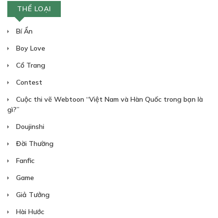
THỂ LOẠI
Bí Ẩn
Free
Boy Love
Cổ Trang
TẬP 01 - LỜI BẠT
Contest
25/03/2026
Cuộc thi vẽ Webtoon “Việt Nam và Hàn Quốc trong bạn là
gì?”
Doujinshi
Đời Thường
Fanfic
88
Points
Game
TẬP 02 - CHƯƠNG 006
Giả Tưởng
Ngày mổ heo
Hài Hước
25/03/2026