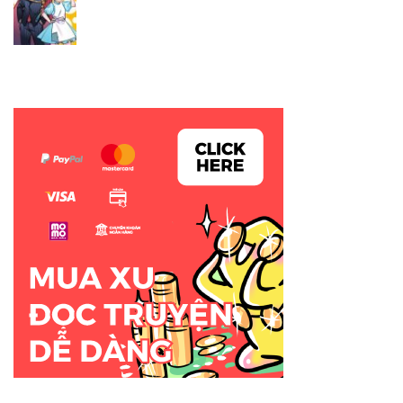
TẬP 01 - CHƯƠNG 005
Chuẩn bị cho mùa đông
25/03/2026
Free
TẬP 01 - NGOẠI TRUYỆN
Myne trở nên kỳ quặc
25/03/2026