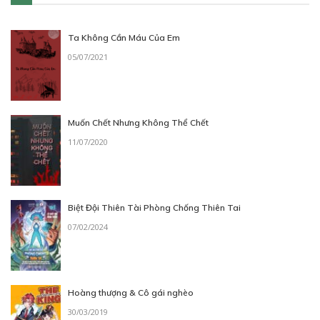
Ta Không Cần Máu Của Em
05/07/2021
88
Points
Muốn Chết Nhưng Không Thể Chết
11/07/2020
TẬP 01 - CHƯƠNG 004
Nể phục văn minh Ai Cập
25/03/2026
Biệt Đội Thiên Tài Phòng Chống Thiên Tai
07/02/2024
Hoàng thượng & Cô gái nghèo
88
Points
30/03/2019