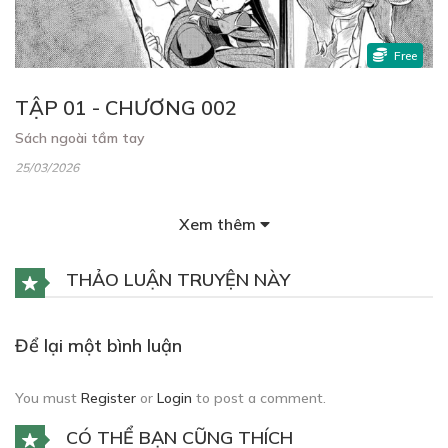
Free
TẬP 01 - CHƯƠNG 002
Sách ngoài tầm tay
25/03/2026
Xem thêm
THẢO LUẬN TRUYỆN NÀY
88
Points
Để lại một bình luận
TẬP 01 - CHƯƠNG 003
You must
Register
or
Login
to post a comment.
Cải thiện lối sống
CÓ THỂ BẠN CŨNG THÍCH
25/03/2026