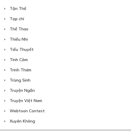
Tận Thế
TẬP 02 - CHƯƠNG 008
Tạp chí
Trợ giúp chú Otto
Thể Thao
25/03/2026
Thiếu Nhi
Tiểu Thuyết
Tình Cảm
Trinh Thám
88
Points
Trùng Sinh
Truyện Ngắn
TẬP 02 - CHƯƠNG 009
Truyện Việt Nam
Hãy đưa tôi vào rừng
25/03/2026
Webtoon Contest
Xuyên Không