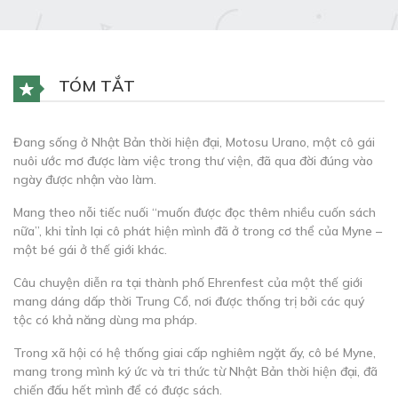
TÓM TẮT
Đang sống ở Nhật Bản thời hiện đại, Motosu Urano, một cô gái
nuôi ước mơ được làm việc trong thư viện, đã qua đời đúng vào
ngày được nhận vào làm.
Mang theo nỗi tiếc nuối “muốn được đọc thêm nhiều cuốn sách
nữa”, khi tỉnh lại cô phát hiện mình đã ở trong cơ thể của Myne –
một bé gái ở thế giới khác.
Câu chuyện diễn ra tại thành phố Ehrenfest của một thế giới
mang dáng dấp thời Trung Cổ, nơi được thống trị bởi các quý
tộc có khả năng dùng ma pháp.
Trong xã hội có hệ thống giai cấp nghiêm ngặt ấy, cô bé Myne,
mang trong mình ký ức và tri thức từ Nhật Bản thời hiện đại, đã
chiến đấu hết mình để có được sách.