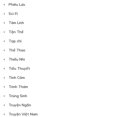
Phiêu Lưu
Sci-Fi
Tâm Linh
Free
Tận Thế
NGOẠI TRUYỆN CHÍNH
Tạp chí
(4)
Thể Thao
12/02/2023
Thiếu Nhi
Tiểu Thuyết
Tình Cảm
Trinh Thám
Free
Trùng Sinh
Truyện Ngắn
NGOẠI TRUYỆN CHÍNH
Truyện Việt Nam
(5)