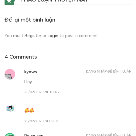
Free
Để lại một bình luận
CHAP 3:
You must
Register
or
Login
to post a comment.
Trường học (2)
11/01/2023
4 Comments
kyaws
ĐĂNG NHẬP ĐỂ BÌNH LUẬN
Hay
23/02/2023 at 10:45
Free
CHAP 4:
25/02/2023 at 09:01
Trường học (3)
05/02/2023
Ba ca con
ĐĂNG NHẬP ĐỂ BÌNH LUẬN