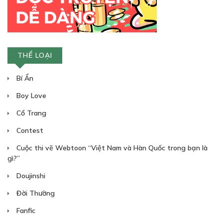
THỂ LOẠI
Bí Ẩn
Free
Boy Love
NGOẠI TRUYỆN CHÍNH
Cổ Trang
(1)
Contest
08/02/2023
Cuộc thi vẽ Webtoon “Việt Nam và Hàn Quốc trong bạn là
gì?”
Doujinshi
Đời Thường
Fanfic
Free