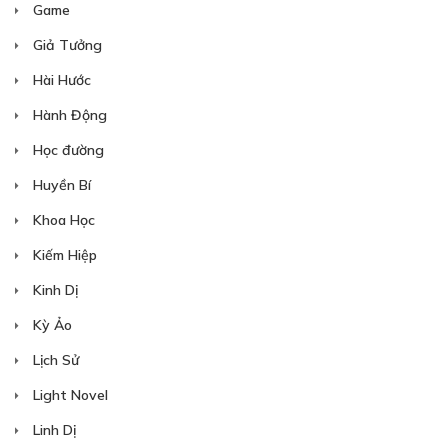
Game
NGOẠI TRUYỆN CHÍNH
Giả Tưởng
(2)
Hài Hước
10/02/2023
Hành Động
Học đường
Huyền Bí
Khoa Học
Kiếm Hiệp
Free
Kinh Dị
NGOẠI TRUYỆN CHÍNH
Kỳ Ảo
(3)
Lịch Sử
10/02/2023
Light Novel
Linh Dị