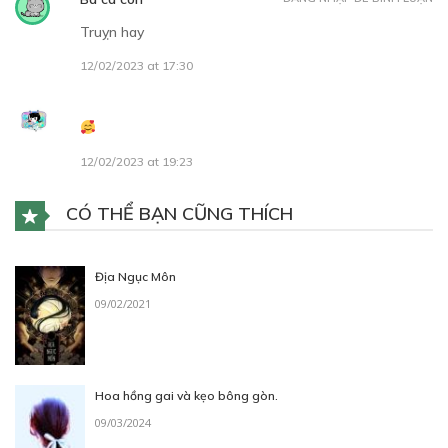
Truỵn hay
12/02/2023 at 17:30
Free
12/02/2023 at 19:23
CHAP 5:
CÓ THỂ BẠN CŨNG THÍCH
Trường học (4)
06/02/2023
Địa Ngục Môn
09/02/2021
Hoa hồng gai và kẹo bông gòn.
09/03/2024
Free