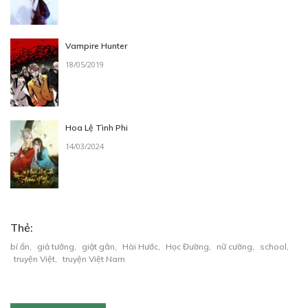
CHAP 6:
Biết (1)
Vampire Hunter
21/02/2023
18/05/2019
Hoa Lệ Tình Phi
14/03/2024
Free
CHAP 7:
Thẻ:
Biết (2)
bí ẩn
,
giả tưởng
,
giật gân
,
Hài Hước
,
Học Đường
,
nữ cường
,
school
,
26/02/2023
truyện Việt
,
truyện Việt Nam