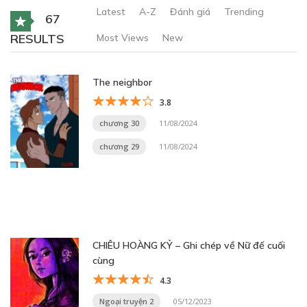
Latest
A-Z
Đánh giá
Trending
67
RESULTS
Most Views
New
The neighbor
3.8
chương 30
11/08/2024
chương 29
11/08/2024
CHIÊU HOÀNG KỶ – Ghi chép về Nữ đế cuối
cùng
4.3
Ngoại truyện 2
05/12/2023