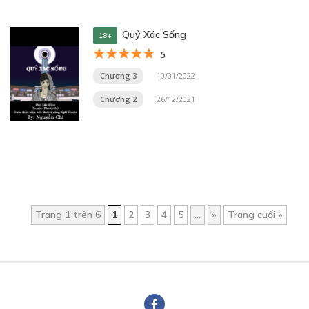
Quỷ Xác Sống
18+
5
Chương 3
10/01/2022
Chương 2
26/12/2021
Trang 1 trên 6
1
2
3
4
5
...
»
Trang cuối »