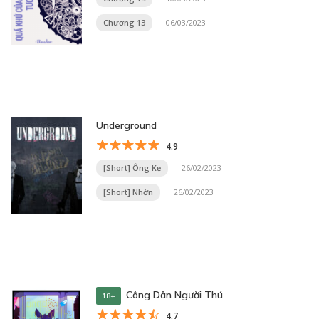
Chương 13
06/03/2023
Underground
4.9
[Short] Ông Kẹ
26/02/2023
[Short] Nhờn
26/02/2023
Công Dân Người Thú
18+
4.7