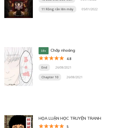
11 Rồng rắn lên mây
05/01/2022
Chớp nhoáng
18+
4.8
End
26/08/2021
Chapter 10
26/08/2021
HỌA LUẬN HỌC TRUYỆN TRANH
5