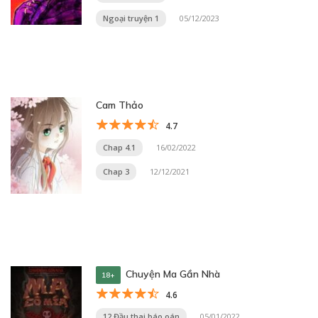
Ngoại truyện 1
05/12/2023
Cam Thảo
4.7
Chap 4.1
16/02/2022
Chap 3
12/12/2021
Chuyện Ma Gần Nhà
18+
4.6
12 Đầu thai báo oán
05/01/2022