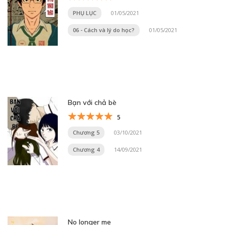
PHỤ LỤC
01/05/2021
06 - Cách và lý do học?
01/05/2021
Bạn với chả bè
5
Chương 5
03/10/2021
Chương 4
14/09/2021
No longer me