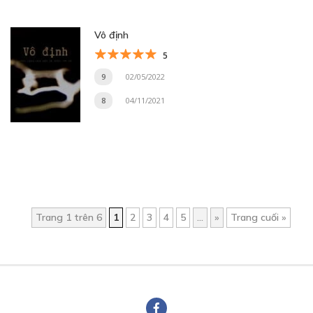
Vô định
5
9
02/05/2022
8
04/11/2021
Trang 1 trên 6
1
2
3
4
5
...
»
Trang cuối »