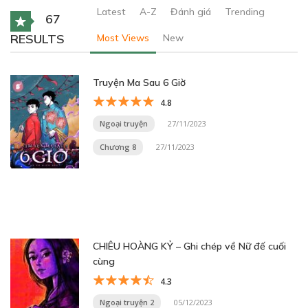
Latest
A-Z
Đánh giá
Trending
67
RESULTS
Most Views
New
Truyện Ma Sau 6 Giờ
4.8
Ngoại truyện
27/11/2023
Chương 8
27/11/2023
CHIÊU HOÀNG KỶ – Ghi chép về Nữ đế cuối
cùng
4.3
Ngoại truyện 2
05/12/2023