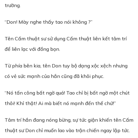
trường.
“Don! Mày nghe thấy tao nói không ?”
Tên Cấm thuật sư sử dụng Cấm thuật liên kết tâm trí
để liên lạc với đồng bọn.
Từ phía bên kia, tên Don tuy bộ dạng xộc xệch nhưng
có vẻ sức mạnh của hắn cũng đã khôi phục.
“Nó tấn công bất ngờ quá! Tao chỉ bị bất ngờ một chút
thôi! Khỉ thật! Ai mà biết nó mạnh đến thế chứ!”
Tâm trí hắn đang nóng bừng, sự tức giận khiến tên Cấm
thuật sư Don chỉ muốn lao vào trận chiến ngay lập tức.