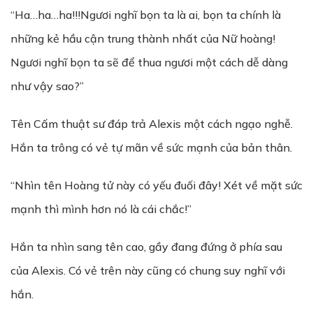
“Ha…ha…ha!!!Ngươi nghĩ bọn ta là ai, bọn ta chính là
những kẻ hầu cận trung thành nhất của Nữ hoàng!
Ngươi nghĩ bọn ta sẽ để thua ngươi một cách dễ dàng
như vậy sao?”
Tên Cấm thuật sư đáp trả Alexis một cách ngạo nghễ.
Hắn ta trông có vẻ tự mãn về sức mạnh của bản thân.
“Nhìn tên Hoàng tử này có yếu đuối đây! Xét về mặt sức
mạnh thì mình hơn nó là cái chắc!”
Hắn ta nhìn sang tên cao, gầy đang đứng ở phía sau
của Alexis. Có vẻ trên này cũng có chung suy nghĩ với
hắn.