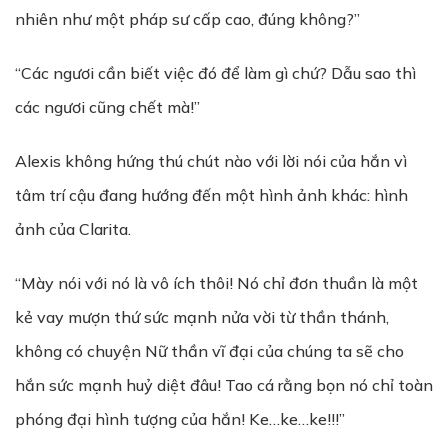
nhiên như một pháp sư cấp cao, đúng không?”
“Các ngươi cần biết việc đó để làm gì chứ? Dẫu sao thì
các ngươi cũng chết mà!”
Alexis không hứng thú chút nào với lời nói của hắn vì
tâm trí cậu đang hướng đến một hình ảnh khác: hình
ảnh của Clarita.
“Mày nói với nó là vô ích thôi! Nó chỉ đơn thuần là một
kẻ vay mượn thứ sức mạnh nửa vời từ thần thánh,
không có chuyện Nữ thần vĩ đại của chúng ta sẽ cho
hắn sức mạnh huỷ diệt đâu! Tao cá rằng bọn nó chỉ toàn
phóng đại hình tượng của hắn! Ke…ke…ke!!!”