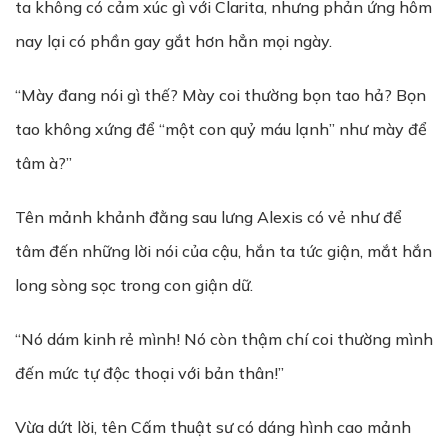
ta không có cảm xúc gì với Clarita, nhưng phản ứng hôm
nay lại có phần gay gắt hơn hẳn mọi ngày.
“Mày đang nói gì thế? Mày coi thường bọn tao hả? Bọn
tao không xứng để “một con quỷ máu lạnh” như mày để
tâm à?”
Tên mảnh khảnh đằng sau lưng Alexis có vẻ như để
tâm đến những lời nói của cậu, hắn ta tức giận, mắt hắn
long sòng sọc trong con giận dữ.
“Nó dám kinh rẻ mình! Nó còn thậm chí coi thường mình
đến mức tự độc thoại với bản thân!”
Vừa dứt lời, tên Cấm thuật sư có dáng hình cao mảnh