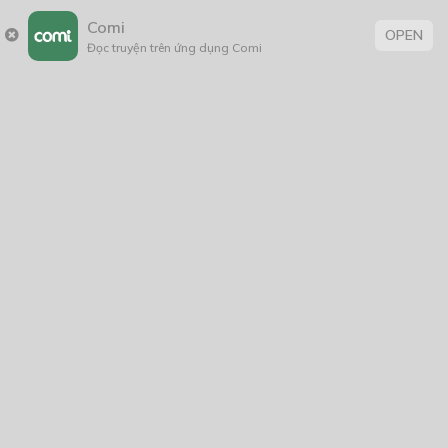
Clarita quay lưng về phía Alexis, cô hỏi một cách vội
Comi
OPEN
vàng. Alexis hơi ngạc nhiên, cậu không nghĩ Clarita sẽ
Đọc truyện trên ứng dụng Comi
hỏi cậu điều này:
“Nếu trong tình trạng này thì tối đa là nóng khoảng
mười lần nhiệt độ này.”
Alexis vừa tránh những đường dao chém liên tiếp của
đối thủ vừa đáp lời.
Clarita nói một cách nhanh chóng:
“Người có thấy những chiếc dao nhỏ mà cô ta đang sử
dụng không? Mỗi con dao nhân bản đều có tính chất
giống hệt nhau, lưỡi dao ánh kim trắng bóng. ”