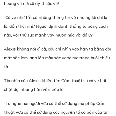
hoàng về nơi cô ấy thuộc về!”
“Có vẻ như tất cả những thông tin về nhà ngươi chỉ là
lời đồn thôi nhỉ? Ngươi định đánh thắng ta bằng cách
nào, với thứ sức mạnh vay mượn nửa vời đó ư?”
Alexis không nói gì cả, câu chỉ nhìn vào hắn ta bằng đôi
mắt sắc lẹm, ánh lên màu sắc vàng rực trong buổi chiều
tà.
Tia nhìn của Alexis khiến tên Cấm thuật sư có vẻ hơi
chột dạ, nhưng hắn vẫn tiếp lời:
“Ta nghe nói ngươi vừa có thể sử dụng ma pháp Cấm
thuật vừa có thể sử dụng các nguyên tố cơ bản của tự