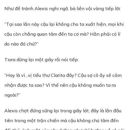
Như để tránh Alexis nghi ngờ, bà liền vội vàng tiếp lời:
“Tại sao lần này cậu lại không cho ta xuất hiện, mọi khi
cậu còn chẳng quan tâm đến ta cơ mà? Hằn phải có lí
do nào đó chứ?”
Tiora dừng lại một giây rồi nói tiếp:
“Hay là vì…vị tiểu thư Clarita đây? Cậu sợ cô ấy sẽ cảm
nhận được ta sao? Vì thế nên cậu không muốn ta ra
ngoài?”
Alexis chợt đứng sững lại trong giây lát, đây là lần đầu
tiên trong một trận chiến mà cậu không chú tâm đến