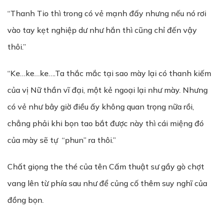
“Thanh Tio thì trong có vẻ mạnh đấy nhưng nếu nó rơi
vào tay kẹt nghiệp dư như hắn thì cũng chỉ đến vậy
thôi.”
“Ke…ke…ke….Ta thắc mắc tại sao mày lại có thanh kiếm
của vị Nữ thần vĩ đại, một kẻ ngoại lại như mày. Nhưng
có vẻ như bây giờ điều ấy không quan trọng nữa rồi,
chẳng phải khi bọn tao bắt được này thì cái miệng đó
của mày sẽ tự “phun” ra thôi.”
Chất giọng the thé của tên Cấm thuật sư gầy gò chợt
vang lên từ phía sau như để củng cố thêm suy nghĩ của
đồng bọn.