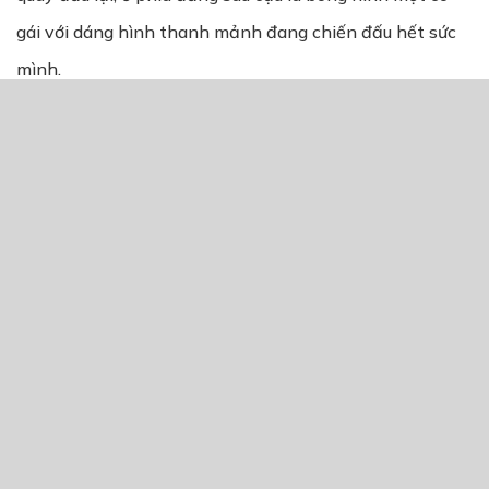
gái với dáng hình thanh mảnh đang chiến đấu hết sức
mình.
Tà váy của cô đã rách, mái tóc vàng rực lên trong ánh
nắng chiều.
Và đặc biệt là cậu rất ấn tượng với sức mạnh của cô gái
kì lạ ấy, Clarita luôn dồn hết tâm trí vào cuộc chiến, cô
ấy không sợ hãi mà tiến bước về phía trước.
Trước khi cậu nhận ra thì Alexis đã đáp lại lời Clarita rồi,
như một phản xạ tự nhiên vậy:
“Clarita! Em nói rõ chi tiết cho ta xem nào!”