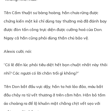
Tên Cấm thuật sư bàng hoàng, hắn chưa rừng được
chứng kiến một kẻ chỉ dùng tay thường mà đã đánh bay
được đòn tấn công trực diện được cường hoá của Don.
Ngay cả hắn cũng phải dùng thần chú bảo vệ.
Alexis cười, nói:
“Có lẽ đến lúc phải tiêu diệt hết bọn chuột nhắt này thôi
nhỉ? Các ngươi có lời chăn trối gì không?”
Tên Don bắt đầu vực dậy, hắn ta hơi lảo đảo, máu bắt
đầu chảy ra từ vết thương ở trên cằm hắn. Hắn bỏ tấm
áo choàng ra để lộ khuôn mặt chằng chịt vết sẹo với