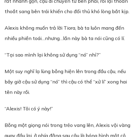
rất nhanh gọn, cậu di chuyển từ bên phải, rồi lại thoăn
thoắt sang bên trái khiến cho đối thủ khó lòng bắt kịp.
Alexis không muốn trả lời Tiora, bà ta luôn mang đến
nhiều phiền toái…nhưng…lần này bà ta nói cũng có lí.
“Tại sao mình lại không sử dụng “nó” nhỉ?”
Một suy nghĩ lạ lùng bỗng hiện lên trong đầu cậu, nếu
bây giờ cậu sử dụng “nó” thì cậu có thể “xử lí” xong hai
tên này rồi.
“Alexis! Tôi có ý này!”
Bỗng một giọng nói trong trẻo vang lên, Alexis vội vàng
quay đầu lại, ở phía đằng sau cậu là bóng hình một cô