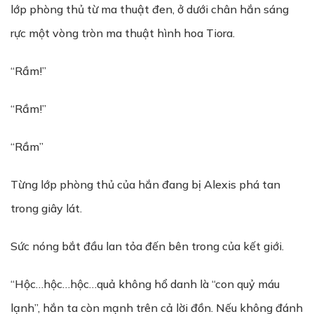
lớp phòng thủ từ ma thuật đen, ở dưới chân hắn sáng
rực một vòng tròn ma thuật hình hoa Tiora.
“Rầm!”
“Rầm!”
“Rầm”
Từng lớp phòng thủ của hắn đang bị Alexis phá tan
trong giây lát.
Sức nóng bắt đầu lan tỏa đến bên trong của kết giới.
“Hộc…hộc…hộc…quả không hổ danh là “con quỷ máu
lạnh”, hắn ta còn mạnh trên cả lời đồn. Nếu không đánh