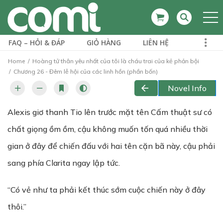
FAQ – HỎI & ĐÁP
GIỎ HÀNG
LIÊN HỆ
Home
Hoàng tử thân yêu nhất của tôi là cháu trai của kẻ phản bội
Chương 26 - Đêm lễ hội của các linh hồn (phần bốn)
Novel Info
Alexis giơ thanh Tio lên trước mặt tên Cấm thuật sư có
chất giọng ồm ồm, cậu không muốn tốn quá nhiều thời
gian ở đây để chiến đấu với hai tên cặn bã này, cậu phải
sang phía Clarita ngay lập tức.
“Có vẻ như ta phải kết thúc sớm cuộc chiến này ở đây
thôi.”