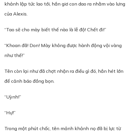
khảnh lập tức lao tới, hắn giơ con dao ra nhằm vào lưng
của Alexis.
“Tao sẽ cho mày biết thế nào là lễ độ! Chết đi!”
“Khoan đã! Don! Mày không được hành động vội vàng
như thế!”
Tên còn lại như đã chợt nhận ra điều gì đó, hắn hét lớn
để cảnh báo đồng bọn.
“Uỳnh!”
“Hự!”
Trong một phút chốc, tên mảnh khảnh nọ đã bị lực từ