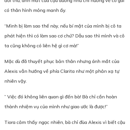
đối thủ, ánh mắt của cậu dường như chỉ hướng về cô gái
có thân hình mỏng manh ấy.
“Mình bị làm sao thế này, nếu bí mật của mình bị cô ta
phát hiện thì có làm sao cơ chứ? Dẫu sao thì mình và cô
ta cũng không có liên hệ gì cơ mà!”
Mặc dù đã thuyết phục bản thân nhưng ánh mắt của
Alexis vẫn hướng về phía Clarita như một phản xạ tự
nhiên vậy.
” Việc đó không liên quan gì đến bà! Bà chỉ cần hoàn
thành nhiệm vụ của mình như giao ước là được!”
Tiora cảm thấy ngạc nhiên, bà chỉ đùa Alexis vì biết cậu