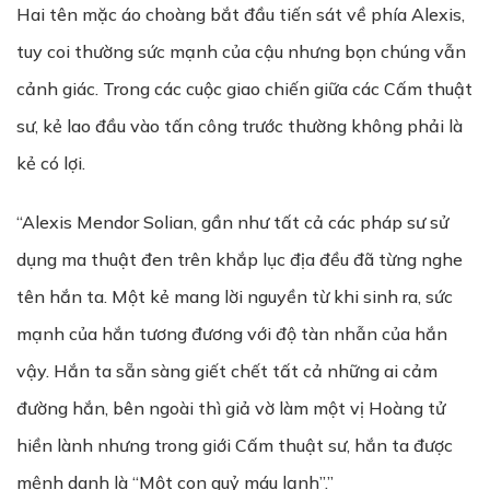
Hai tên mặc áo choàng bắt đầu tiến sát về phía Alexis,
tuy coi thường sức mạnh của cậu nhưng bọn chúng vẫn
cảnh giác. Trong các cuộc giao chiến giữa các Cấm thuật
sư, kẻ lao đầu vào tấn công trước thường không phải là
kẻ có lợi.
“Alexis Mendor Solian, gần như tất cả các pháp sư sử
dụng ma thuật đen trên khắp lục địa đều đã từng nghe
tên hắn ta. Một kẻ mang lời nguyền từ khi sinh ra, sức
mạnh của hắn tương đương với độ tàn nhẫn của hắn
vậy. Hắn ta sẵn sàng giết chết tất cả những ai cảm
đường hắn, bên ngoài thì giả vờ làm một vị Hoàng tử
hiền lành nhưng trong giới Cấm thuật sư, hắn ta được
mệnh danh là “Một con quỷ máu lạnh”.”