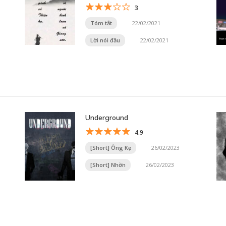
3
Tóm tắt
22/02/2021
Lời nói đầu
22/02/2021
Underground
4.9
[Short] Ông Kẹ
26/02/2023
[Short] Nhờn
26/02/2023