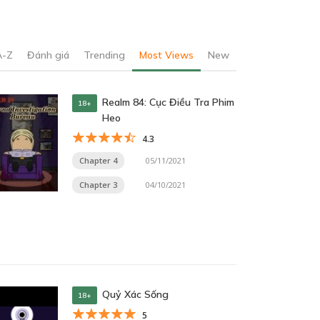
A-Z
Đánh giá
Trending
Most Views
New
Realm 84: Cục Điều Tra Phim
18+
Heo
4.3
Chapter 4
05/11/2021
Chapter 3
04/10/2021
Quỷ Xác Sống
18+
5