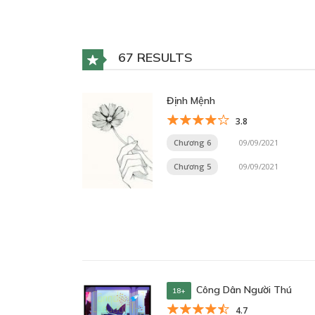
67 RESULTS
Định Mệnh
3.8
Chương 6
09/09/2021
Chương 5
09/09/2021
Công Dân Người Thú
18+
4.7