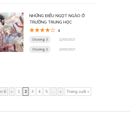
NHỮNG ĐIỀU NGỌT NGÀO Ở
TRƯỜNG TRUNG HỌC
4
Chương 3
22/03/2021
Chương 2
22/03/2021
ên 6
«
1
2
3
4
5
...
»
Trang cuối »