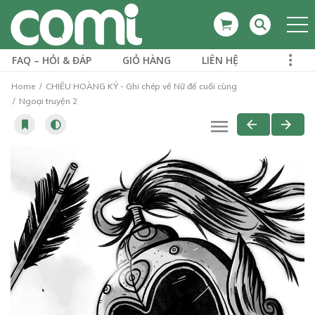
FAQ – HỎI & ĐÁP
GIỎ HÀNG
LIÊN HỆ
Home
CHIÊU HOÀNG KỶ - Ghi chép về Nữ đế cuối cùng
Ngoại truyện 2