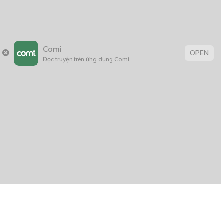
Comi
OPEN
Đọc truyện trên ứng dụng Comi