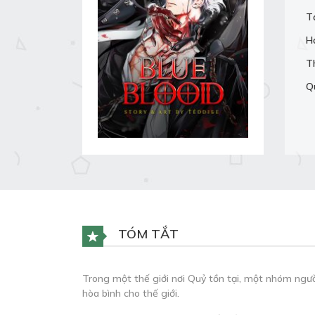
T
H
T
Q
TÓM TẮT
Trong một thế giới nơi Quỷ tồn tại, một nhóm người
hòa bình cho thế giới.