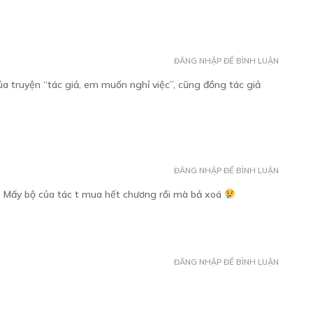
ĐĂNG NHẬP ĐỂ BÌNH LUẬN
HƯƠNG 9
ủa truyện “tác giả, em muốn nghỉ việc”, cũng đồng tác giả
Free
/11/2018
HƯƠNG 10 - R15
ĐĂNG NHẬP ĐỂ BÌNH LUẬN
rning: nam x nam
Free
Mấy bộ của tác t mua hết chương rồi mà bả xoá
/12/2018
ĐĂNG NHẬP ĐỂ BÌNH LUẬN
HƯƠNG 11
Free
/12/2018