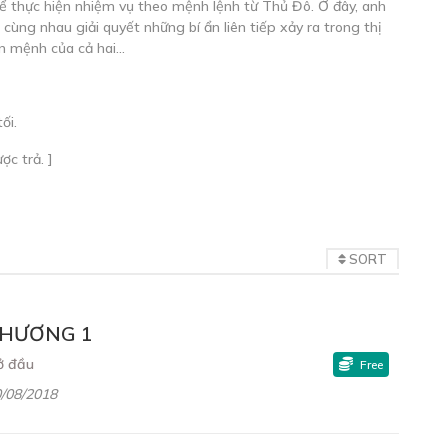
ể thực hiện nhiệm vụ theo mệnh lệnh từ Thủ Đô. Ở đây, anh
cùng nhau giải quyết những bí ẩn liên tiếp xảy ra trong thị
vận mệnh của cả hai…
ối.
c trả. ]
SORT
HƯƠNG 1
ở đầu
Free
/08/2018