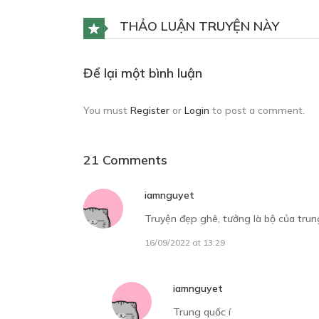
C
29
THẢO LUẬN TRUYỆN NÀY
Để lại một bình luận
C
You must
Register
or
Login
to post a comment.
13
21 Comments
iamnguyet
C
Truyện đẹp ghê, tưởng là bộ của trun
27
16/09/2022 at 13:29
iamnguyet
C
Trung quốc í
10