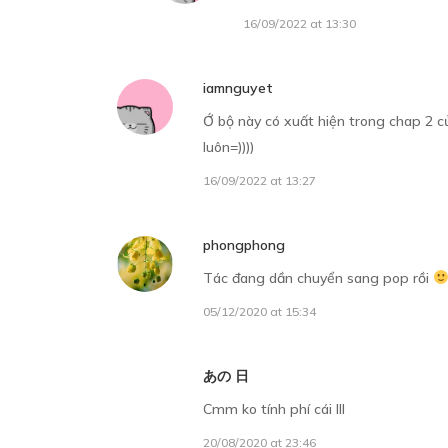
16/09/2022 at 13:30
iamnguyet
C
Ớ bộ này có xuất hiện trong chap 2 c
24
luôn=))))
16/09/2022 at 13:27
C
phongphong
wa
Tác đang dần chuyển sang pop rồi
09
05/12/2020 at 15:34
あの 日
C
Cmm ko tính phí cái lll
22
20/08/2020 at 23:46