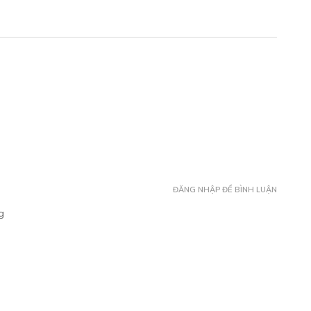
HƯƠNG 5
Free
/09/2018
HƯƠNG 6
Free
/10/2018
HƯƠNG 7
ĐĂNG NHẬP ĐỂ BÌNH LUẬN
Free
g
/10/2018
HƯƠNG 8
Free
/11/2018