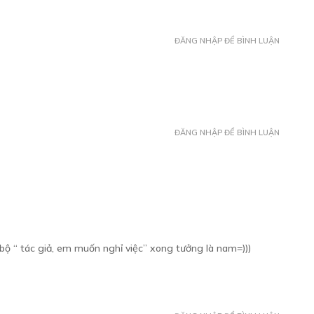
ĐĂNG NHẬP ĐỂ BÌNH LUẬN
HƯƠNG 12
Free
/01/2019
ĐĂNG NHẬP ĐỂ BÌNH LUẬN
c bộ “ tác giả, em muốn nghỉ việc” xong tưởng là nam=)))