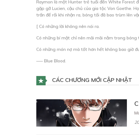
Raymon là một Hunter trẻ tuổi đến White Forest đ
gặp gỡ Lucien, cậu chủ của gia tộc Von Goethe. Họ 
trấn để rồi khi nhận ra, bóng tối đã bao trùm lên 
[ Có những lời không nên nói ra.
Có những bí mật chỉ nên mãi mãi nằm trong bóng t
Có những món nợ mà tốt hơn hết không bao giờ đượ
––– Blue Blood.
CÁC CHƯƠNG MỚI CẬP NHẬT
C
M
20