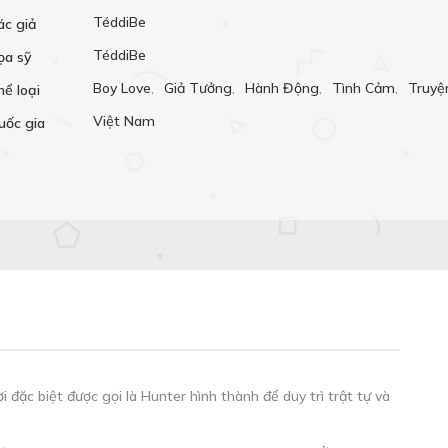
TéddiBe
ác giả
TéddiBe
ọa sỹ
Boy Love
,
Giả Tưởng
,
Hành Động
,
Tình Cảm
,
Truyệ
hể loại
Việt Nam
uốc gia
 đặc biệt được gọi là Hunter hình thành để duy trì trật tự và