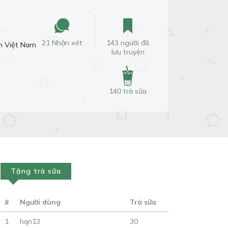
21 Nhận xét
143 người đã
n Việt Nam
lưu truyện
140 trà sữa
Tặng trà sữa
#
Người dùng
Trà sữa
1
hqn13
30