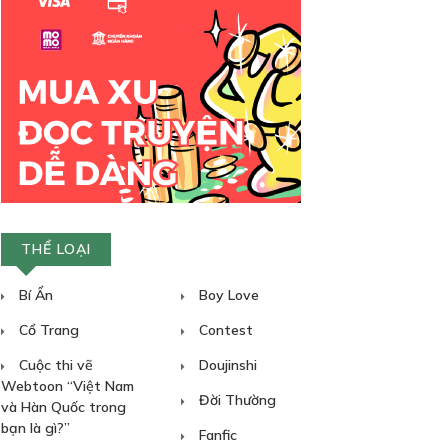
THỂ LOẠI
Bí Ẩn
Boy Love
Cổ Trang
Contest
Cuộc thi vẽ
Doujinshi
Webtoon “Việt Nam
Đời Thường
và Hàn Quốc trong
bạn là gì?”
Fanfic