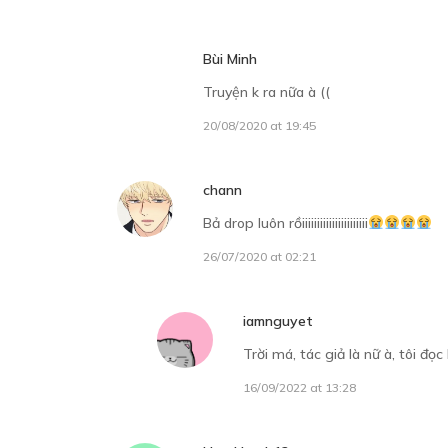
Bùi Minh
C
Truyện k ra nữa à ((
08
20/08/2020 at 19:45
chann
Bả drop luôn rồiiiiiiiiiiiiiiiiiiiiii
26/07/2020 at 02:21
iamnguyet
Trời má, tác giả là nữ à, tôi đọ
16/09/2022 at 13:28