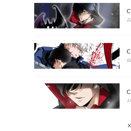
C
22
C
02
C
17
X