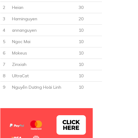
2
Heian
30
3
Haminguyen
20
4
annanguyen
10
5
Ngoc Mai
10
6
Mokeus
10
7
Zinxiah
10
8
UltraCat
10
9
Nguyễn Dương Hoài Linh
10