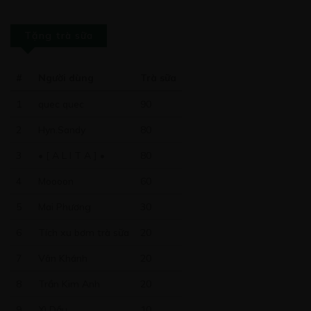
CHƯƠNG 25
Tặng trà sữa
20/05/2020
#
Người dùng
Trà sữa
1
quec quec
90
Free
2
Hyn.Sandy
80
CHƯƠNG 26
3
• [ A L I T A ] •
80
20/05/2020
4
Moooon
60
5
Mai Phương
30
6
Tích xu bơm trà sữa
20
Free
7
Vân Khánh
20
CHƯƠNG 27
8
Trần Kim Anh
20
20/05/2020
9
Xì Dầu
10