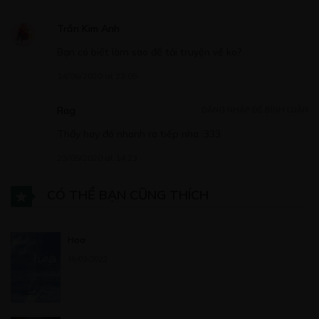
CHƯƠNG 20
16/05/2020
Trần Kim Anh
Bạn có biết làm sao để tải truyện về ko?
14/06/2020 at 23:05
Rag
Free
ĐĂNG NHẬP ĐỂ BÌNH LUẬN
CHƯƠNG 21
Thấy hay đó nhanh ra tiếp nha :333
20/05/2020
23/05/2020 at 14:23
CÓ THỂ BẠN CŨNG THÍCH
Hoa
Free
19/03/2022
CHƯƠNG 22
20/05/2020