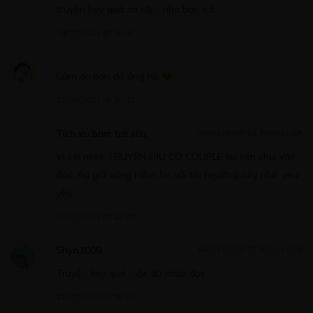
Free
truyện hay quá, ra sớm nha bạn <3
CHƯƠNG 8
18/08/2021 at 15:47
07/05/2020
Cảm ơn bạn đã ủng hộ
31/08/2021 at 10:42
Free
Tích xu bơm trà sữa
ĐĂNG NHẬP ĐỂ BÌNH LUẬN
CHƯƠNG 9
Vì cái note TRUYỆN ĐÍU CÓ COUPLE tui liền chui vào
đọc, Au giữ vững niềm tin với tín ngưỡng này nhơ, yêu
07/05/2020
yêu
02/06/2021 at 17:40
Shyn1009
ĐĂNG NHẬP ĐỂ BÌNH LUẬN
Free
Truyện hay quá mặc dù chưa đọc
CHƯƠNG 10
21/09/2020 at 15:16
07/05/2020