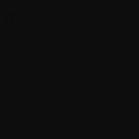
TÓM TẮT
Văn án: Hoài Phương tỉnh lại, phát hiện mình đã xuyên vào một
cuốn tiểu thuyết 18+. Dòng đời xô đẩy, cô chấp nhận làm một
cái bóng ở bên cạnh bốn tên nam chính. Khi những sự kiện đầu
tiên của cuốn tiểu thuyết diễn ra, Hoài Phương nhận ra có điều
gì đó không đúng. Cốt truyện đi lệch khỏi kịch bản từ khi nhân
vật phản diện thay đổi.
Hóa ra Hoài Phương đã xuyên vào cuốn tiểu thuyết nữ phụ. Nơi
mà nhân vật chính trở thành kẻ độc ác, hãm hại giết chết nhân
vật phụ. Số phận nhân vật hoán đổi, nhân vật chính trở thành
nhân vật phụ, người xấu hóa ra lại là người tốt. Nhiệm vụ của
Hoài Phương là cứu các nam phụ thoát khỏi “số phận”.
Vòng quay định mệnh đã lăn bánh, liệu Hoài Phương có tìm được
đường sống trong chỗ chết. Hãy cùng dõi xem chuyến hành
trình cứu vớt nhân vật phụ của cô.