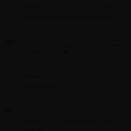
Lương ánh
ĐĂNG NHẬP ĐỂ BÌNH LUẬN
Hỏi nhẹ là tác giả có định thêm n9 cho truyện k
31/07/2020 at 17:23
Free
CHƯƠNG 11
Trả lời nhẹ là truyện (phần 1) không có nam 9. Hoặc
16/05/2020
sẽ có khi viết phần 2
31/07/2020 at 17:57
Ses Ses
ĐĂNG NHẬP ĐỂ BÌNH LUẬN
Free
Rất chi là thú zị :)))
CHƯƠNG 12
27/07/2020 at 00:38
16/05/2020
ĐĂNG NHẬP ĐỂ BÌNH LUẬN
Bên Comi cho biết hiện tại tính năng này (tải truyện)
vẫn chưa có trên mục tiểu thuyết mong các bạn
thông cảm.