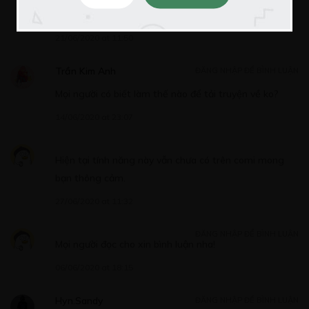
16/05/2020
Làm sao để tải truyện về
21/06/2020 at 11:50
Trần Kim Anh
ĐĂNG NHẬP ĐỂ BÌNH LUẬN
Free
Mọi người có biết làm thế nào để tải truyện về ko?
CHƯƠNG 16
14/06/2020 at 23:07
16/05/2020
Hiện tại tính năng này vẫn chưa có trên comi mong
bạn thông cảm.
27/06/2020 at 11:32
Free
ĐĂNG NHẬP ĐỂ BÌNH LUẬN
CHƯƠNG 17
Mọi người đọc cho xin bình luận nha!
16/05/2020
06/06/2020 at 18:15
Hyn.Sandy
ĐĂNG NHẬP ĐỂ BÌNH LUẬN