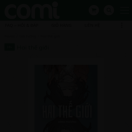
FAQ – HỎI & ĐÁP
GIỎ HÀNG
LIÊN HỆ
Home
Giả Tưởng
Hai thế giới
Hai thế giới
18+