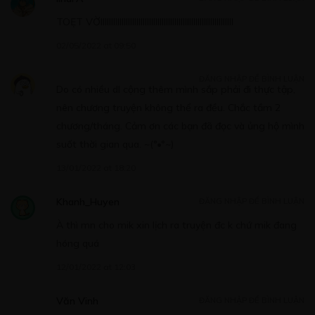
TOẸT VỜIIIIIIIIIIIIIIIIIIIIIIIIIIIIIIIIIIIIIIIIIIIIIIIIIIIIIIIIIIIIIII
02/05/2022 at 09:50
Free
ĐĂNG NHẬP ĐỂ BÌNH LUẬN
CHƯƠNG 6
Do có nhiều dl cộng thêm mình sắp phải đi thực tập,
07/05/2020
nên chương truyện không thể ra đều. Chắc tầm 2
chương/tháng. Cảm ơn các bạn đã đọc và ủng hộ mình
suốt thời gian qua. ~(°•°~)
13/01/2022 at 18:20
Free
Khanh_Huyen
ĐĂNG NHẬP ĐỂ BÌNH LUẬN
CHƯƠNG 7
À thì mn cho mik xin lịch ra truyện đc k chứ mik đang
07/05/2020
hóng quá
12/01/2022 at 12:03
Văn Vinh
ĐĂNG NHẬP ĐỂ BÌNH LUẬN