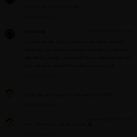
Dồn hết xu bơm trà sữa =w=
Free
04/06/2020 at 11:51
CHƯƠNG 18
Hyn.Sandy
ĐĂNG NHẬP ĐỂ BÌNH LUẬN
16/05/2020
Vì chán với việc 30 xu 1 chương nên ngoài nhật ký
sống xót của nữ phụ chả muốn theo dõi bộ nào trên
đây. Nhưng truyện của cậu rất hay, vì vậy mình dồn xu
ít ỏi của mình vào bơm trà sữa cho cậu nè <3
Free
30/05/2020 at 00:20
CHƯƠNG 19
16/05/2020
Nghe cậu nói không biết nên vui hay buồn
30/05/2020 at 06:53
ĐĂNG NHẬP ĐỂ BÌNH LUẬN
Hihi. Cảm ơn bạn đã đọc truyện
Free
24/05/2020 at 11:52