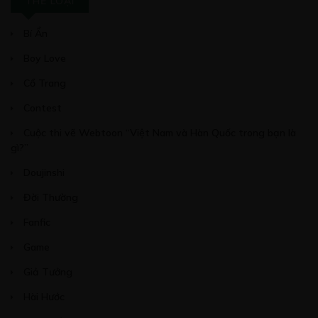
THỂ LOẠI
Free
Bí Ẩn
CHƯƠNG 30
Boy Love
20/05/2020
Cổ Trang
Contest
Cuộc thi vẽ Webtoon “Việt Nam và Hàn Quốc trong bạn là
Free
gì?”
CHƯƠNG 31
Doujinshi
25/05/2020
Đời Thường
Fanfic
Game
Giả Tưởng
Free
Hài Hước
CHƯƠNG 32