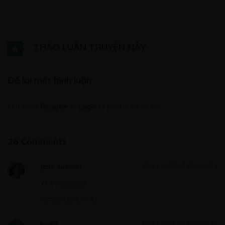
CHƯƠNG 3
Xem thêm
07/05/2020
THẢO LUẬN TRUYỆN NÀY
Để lại một bình luận
Free
CHƯƠNG 4
You must
Register
or
Login
to post a comment.
07/05/2020
26 Comments
Jane outinen
ĐĂNG NHẬP ĐỂ BÌNH LUẬN
Free
Wwoaaaaaaa
CHƯƠNG 5
21/02/2025 at 00:31
07/05/2020
linaFA
ĐĂNG NHẬP ĐỂ BÌNH LUẬN