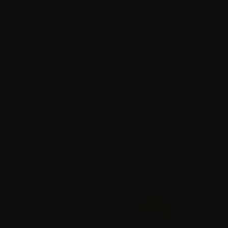
Nhân vật chính: Hoài Phương
———–
Thể loại: Khoa học viễn tưởng, vô cp, nữ cường, tâm lý, hành
động.
Trạng thái hiện tại:
Phần 1: Đã hoàn
Phần 2: Đang ra
Note: Vì tác giả độc toàn thân nên không có cp.
CÁC CHƯƠNG MỚI CẬP NHẬT