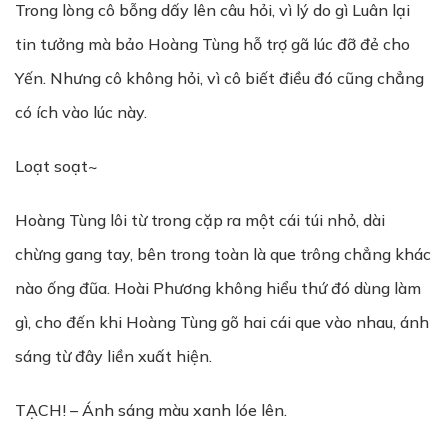
Trong lòng cô bỗng dấy lên câu hỏi, vì lý do gì Luân lại
tin tưởng mà bảo Hoàng Tùng hỗ trợ gã lúc đỡ đẻ cho
Yến. Nhưng cô không hỏi, vì cô biết điều đó cũng chẳng
có ích vào lúc này.
Loạt soạt~
Hoàng Tùng lôi từ trong cặp ra một cái túi nhỏ, dài
chừng gang tay, bên trong toàn là que trông chẳng khác
nào ống đũa. Hoài Phương không hiểu thứ đó dùng làm
gì, cho đến khi Hoàng Tùng gõ hai cái que vào nhau, ánh
sáng từ đây liền xuất hiện.
TẠCH! – Ánh sáng màu xanh lóe lên.