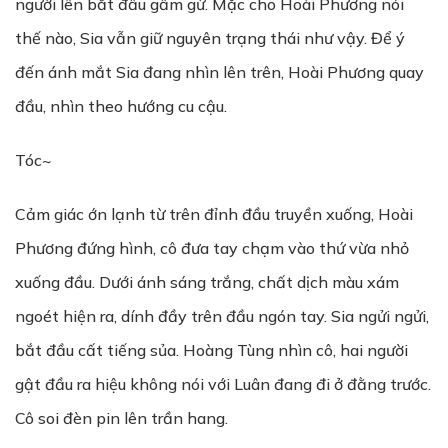
người lên bắt đầu gầm gừ. Mặc cho Hoài Phương nói
thế nào, Sia vẫn giữ nguyên trạng thái như vậy. Để ý
đến ánh mắt Sia đang nhìn lên trên, Hoài Phương quay
đầu, nhìn theo hướng cu cậu.
Tóc~
Cảm giác ớn lạnh từ trên đỉnh đầu truyền xuống, Hoài
Phương đứng hình, cô đưa tay chạm vào thứ vừa nhỏ
xuống đầu. Dưới ánh sáng trắng, chất dịch màu xám
ngoét hiện ra, dính đầy trên đầu ngón tay. Sia ngửi ngửi,
bắt đầu cất tiếng sủa. Hoàng Tùng nhìn cô, hai người
gật đầu ra hiệu không nói với Luân đang đi ở đằng trước.
Cô soi đèn pin lên trần hang.