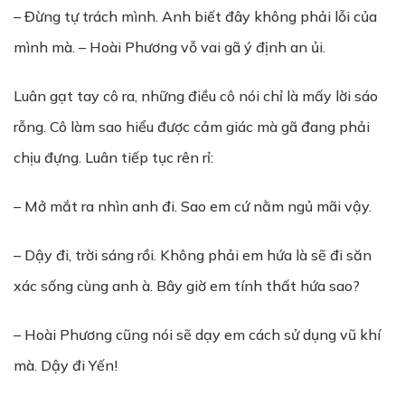
– Đừng tự trách mình. Anh biết đây không phải lỗi của
mình mà. – Hoài Phương vỗ vai gã ý định an ủi.
Luân gạt tay cô ra, những điều cô nói chỉ là mấy lời sáo
rỗng. Cô làm sao hiểu được cảm giác mà gã đang phải
chịu đựng. Luân tiếp tục rên rỉ:
– Mở mắt ra nhìn anh đi. Sao em cứ nằm ngủ mãi vậy.
– Dậy đi, trời sáng rồi. Không phải em hứa là sẽ đi săn
xác sống cùng anh à. Bây giờ em tính thất hứa sao?
– Hoài Phương cũng nói sẽ dạy em cách sử dụng vũ khí
mà. Dậy đi Yến!