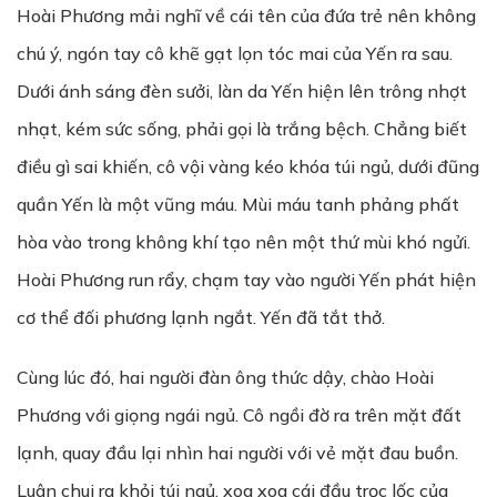
Hoài Phương mải nghĩ về cái tên của đứa trẻ nên không
chú ý, ngón tay cô khẽ gạt lọn tóc mai của Yến ra sau.
Dưới ánh sáng đèn sưởi, làn da Yến hiện lên trông nhợt
nhạt, kém sức sống, phải gọi là trắng bệch. Chẳng biết
điều gì sai khiến, cô vội vàng kéo khóa túi ngủ, dưới đũng
quần Yến là một vũng máu. Mùi máu tanh phảng phất
hòa vào trong không khí tạo nên một thứ mùi khó ngửi.
Hoài Phương run rẩy, chạm tay vào người Yến phát hiện
cơ thể đối phương lạnh ngắt. Yến đã tắt thở.
Cùng lúc đó, hai người đàn ông thức dậy, chào Hoài
Phương với giọng ngái ngủ. Cô ngồi đờ ra trên mặt đất
lạnh, quay đầu lại nhìn hai người với vẻ mặt đau buồn.
Luân chui ra khỏi túi ngủ, xoa xoa cái đầu trọc lốc của