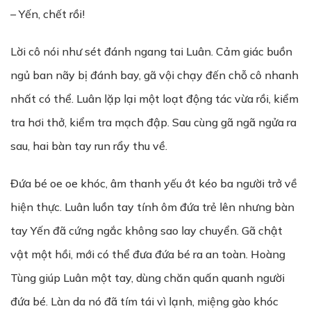
– Yến, chết rồi!
Lời cô nói như sét đánh ngang tai Luân. Cảm giác buồn
ngủ ban nãy bị đánh bay, gã vội chạy đến chỗ cô nhanh
nhất có thể. Luân lặp lại một loạt động tác vừa rồi, kiểm
tra hơi thở, kiểm tra mạch đập. Sau cùng gã ngã ngửa ra
sau, hai bàn tay run rẩy thu về.
Đứa bé oe oe khóc, âm thanh yếu ớt kéo ba người trở về
hiện thực. Luân luồn tay tính ôm đứa trẻ lên nhưng bàn
tay Yến đã cứng ngắc không sao lay chuyển. Gã chật
vật một hồi, mới có thể đưa đứa bé ra an toàn. Hoàng
Tùng giúp Luân một tay, dùng chăn quấn quanh người
đứa bé. Làn da nó đã tím tái vì lạnh, miệng gào khóc