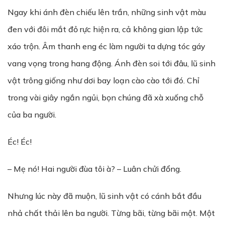
Ngay khi ánh đèn chiếu lên trần, những sinh vật màu
đen với đôi mắt đỏ rực hiện ra, cả không gian lập tức
xáo trộn. Âm thanh eng éc làm người ta dựng tóc gáy
vang vọng trong hang động. Ánh đèn soi tới đâu, lũ sinh
vật trông giống như dơi bay loạn cào cào tới đó. Chỉ
trong vài giây ngắn ngủi, bọn chúng đã xà xuống chỗ
của ba người.
Éc! Éc!
– Mẹ nó! Hai người đùa tôi à? – Luân chửi đổng.
Nhưng lúc này đã muộn, lũ sinh vật có cánh bắt đầu
nhả chất thải lên ba người. Từng bãi, từng bãi một. Một