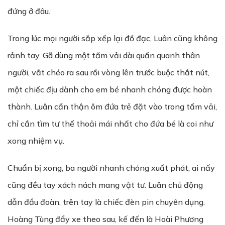
đứng ở đâu.
Trong lúc mọi người sắp xếp lại đồ đạc, Luân cũng không
rảnh tay. Gã dùng một tấm vải dài quấn quanh thân
người, vắt chéo ra sau rồi vòng lên trước buộc thắt nút,
một chiếc địu dành cho em bé nhanh chóng được hoàn
thành. Luân cẩn thận ôm đứa trẻ đặt vào trong tấm vải,
chỉ cần tìm tư thế thoải mái nhất cho đứa bé là coi như
xong nhiệm vụ.
Chuẩn bị xong, ba người nhanh chóng xuất phát, ai nấy
cũng đều tay xách nách mang vật tư. Luân chủ động
dẫn đầu đoàn, trên tay là chiếc đèn pin chuyên dụng.
Hoàng Tùng đẩy xe theo sau, kế đến là Hoài Phương