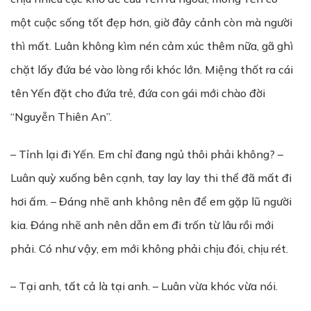
một cuộc sống tốt đẹp hơn, giờ đây cảnh còn mà người
thì mất. Luân không kìm nén cảm xúc thêm nữa, gã ghì
chặt lấy đứa bé vào lòng rồi khóc lớn. Miệng thốt ra cái
tên Yến đặt cho đứa trẻ, đứa con gái mới chào đời
“Nguyễn Thiên An”.
– Tỉnh lại đi Yến. Em chỉ đang ngủ thôi phải không? –
Luân quỳ xuống bên cạnh, tay lay lay thi thể đã mất đi
hơi ấm. – Đáng nhẽ anh không nên để em gặp lũ người
kia. Đáng nhẽ anh nên dẫn em đi trốn từ lâu rồi mới
phải. Có như vậy, em mới không phải chịu đói, chịu rét.
– Tại anh, tất cả là tại anh. – Luân vừa khóc vừa nói.