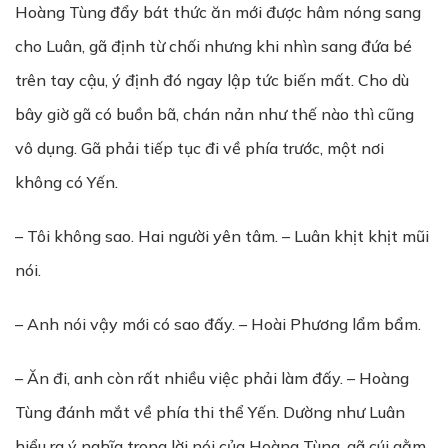
Hoàng Tùng đẩy bát thức ăn mới được hâm nóng sang
cho Luân, gã định từ chối nhưng khi nhìn sang đứa bé
trên tay cậu, ý định đó ngay lập tức biến mất. Cho dù
bây giờ gã có buồn bã, chán nản như thế nào thì cũng
vô dụng. Gã phải tiếp tục đi về phía trước, một nơi
không có Yến.
– Tôi không sao. Hai người yên tâm. – Luân khịt khịt mũi
nói.
– Anh nói vậy mới có sao đấy. – Hoài Phương lẩm bẩm.
– Ăn đi, anh còn rất nhiều việc phải làm đấy. – Hoàng
Tùng đánh mắt về phía thi thể Yến. Dường như Luân
hiểu ra ý nghĩa trong lời nói của Hoàng Tùng, gã cúi gằm