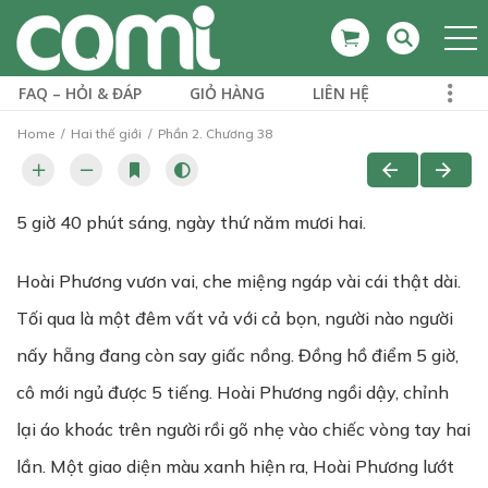
FAQ – HỎI & ĐÁP
GIỎ HÀNG
LIÊN HỆ
Home
Hai thế giới
Phần 2. Chương 38
5 giờ 40 phút sáng, ngày thứ năm mươi hai.
Hoài Phương vươn vai, che miệng ngáp vài cái thật dài.
Tối qua là một đêm vất vả với cả bọn, người nào người
nấy hẵng đang còn say giấc nồng. Đồng hồ điểm 5 giờ,
cô mới ngủ được 5 tiếng. Hoài Phương ngồi dậy, chỉnh
lại áo khoác trên người rồi gõ nhẹ vào chiếc vòng tay hai
lần. Một giao diện màu xanh hiện ra, Hoài Phương lướt