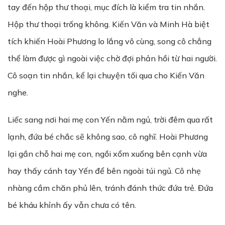
tay đến hộp thư thoại, mục đích là kiểm tra tin nhắn.
Hộp thư thoại trống không. Kiến Văn và Minh Hà biệt
tích khiến Hoài Phương lo lắng vô cùng, song cô chẳng
thể làm được gì ngoài việc chờ đợi phản hồi từ hai người.
Cô soạn tin nhắn, kể lại chuyện tối qua cho Kiến Văn
nghe.
Liếc sang nơi hai mẹ con Yến nằm ngủ, trời đêm qua rất
lạnh, đứa bé chắc sẽ không sao, cô nghĩ. Hoài Phương
lại gần chỗ hai mẹ con, ngồi xổm xuống bên cạnh vừa
hay thấy cánh tay Yến để bên ngoài túi ngủ. Cô nhẹ
nhàng cầm chăn phủ lên, tránh đánh thức đứa trẻ. Đứa
bé kháu khỉnh ấy vẫn chưa có tên.