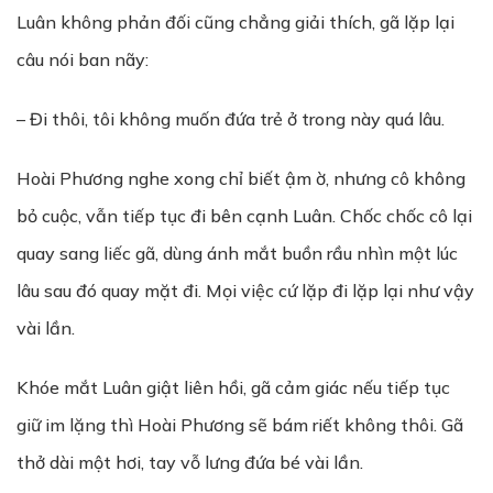
Luân không phản đối cũng chẳng giải thích, gã lặp lại
câu nói ban nãy:
– Đi thôi, tôi không muốn đứa trẻ ở trong này quá lâu.
Hoài Phương nghe xong chỉ biết ậm ờ, nhưng cô không
bỏ cuộc, vẫn tiếp tục đi bên cạnh Luân. Chốc chốc cô lại
quay sang liếc gã, dùng ánh mắt buồn rầu nhìn một lúc
lâu sau đó quay mặt đi. Mọi việc cứ lặp đi lặp lại như vậy
vài lần.
Khóe mắt Luân giật liên hồi, gã cảm giác nếu tiếp tục
giữ im lặng thì Hoài Phương sẽ bám riết không thôi. Gã
thở dài một hơi, tay vỗ lưng đứa bé vài lần.