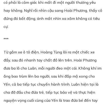
có phải là cảm giác khi mất đi một người thương yêu
hay không. Nghĩ rồi nhìn cậu sang Hoài Phương, thấy cô
đứng đó bất động, ánh mắt nhìn xa xăm không có tiêu
cự.
***
Từ gầm xe ô tô điện, Hoàng Tùng lôi ra một chiếc xe
đẩy, sau đó nhanh tay chất đồ lên trên. Hoài Phương
đưa ba lô cho Luân, mỗi người đeo một cái. Không khí im
ắng bao trùm lên ba người, sau khi đắp mộ xong cho
Yến, cả ba tiếp tục chuyến hành trình. Luân hiện tại là
cha đỡ đầu cho đứa trẻ, tiếp tục bảo vệ và thực hiện
nguyện vọng cuối cùng của Yến là trao đứa bé đến tay