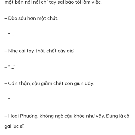
một bên nói nói chỉ tay sai bảo tôi làm việc.
– Đào sâu hơn một chút.
– “….”
– Nhẹ cái tay thôi, chết cây giờ.
– “….”
– Cẩn thận, cậu giẫm chết con giun đấy.
– “….”
– Hoài Phương, không ngờ cậu khỏe như vậy. Đúng là cô
gái lực sĩ.