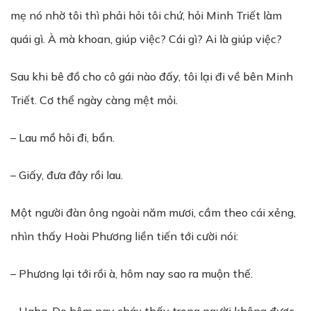
mẹ nó nhờ tôi thì phải hỏi tôi chứ, hỏi Minh Triết làm
quái gì. À mà khoan, giúp việc? Cái gì? Ai là giúp việc?
Sau khi bê đồ cho cô gái nào đấy, tôi lại đi về bên Minh
Triết. Cơ thể ngày càng mệt mỏi.
– Lau mồ hôi đi, bẩn.
– Giấy, đưa đây rồi lau.
Một người đàn ông ngoài năm mươi, cầm theo cái xẻng,
nhìn thấy Hoài Phương liền tiến tới cười nói:
– Phương lại tới rồi à, hôm nay sao ra muộn thế.