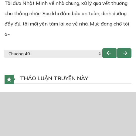
Tôi đưa Nhật Minh về nhà chung, xử lý qua vết thương
cho thằng nhóc. Sau khi đảm bảo an toàn, dinh dưỡng
đầy đủ, tôi mới yên tâm lái xe về nhà. Mực đang chờ tôi
a~
THẢO LUẬN TRUYỆN NÀY
Để lại một bình luận
You must
Register
or
Login
to post a comment.
CÓ THỂ BẠN CŨNG THÍCH