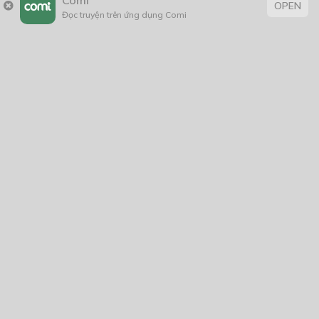
OPEN
Đọc truyện trên ứng dụng Comi
Thẻ:
truyện Việt Nam
Trang chủ
Về chúng tôi
Điều khoản sử dụng
Hỏi & Đáp
Liên hệ
COMI © 2024 Comicola - Nền tảng truyện tranh bản quyền duy nhất tại
Việt Nam.
Cơ quan chủ quản: Công ty Cổ phần Comicola
Giấy xác nhận Đăng ký hoạt động phát hành Xuất bản phẩm điện tử số
2700/XN-CXBIPH do Cục Xuất bản, In và Phát hành cấp ngày 01/06/2022