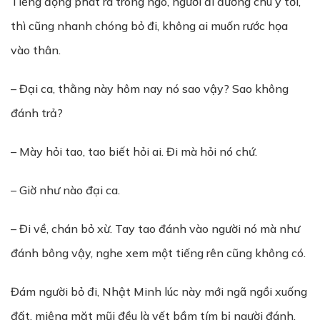
Tiếng động phát ra trong ngõ, người đi đường chú ý tới,
thì cũng nhanh chóng bỏ đi, không ai muốn rước họa
vào thân.
– Đại ca, thằng này hôm nay nó sao vậy? Sao không
đánh trả?
– Mày hỏi tao, tao biết hỏi ai. Đi mà hỏi nó chứ.
– Giờ như nào đại ca.
– Đi về, chán bỏ xừ. Tay tao đánh vào người nó mà như
đánh bông vậy, nghe xem một tiếng rên cũng không có.
Đám người bỏ đi, Nhật Minh lúc này mới ngã ngồi xuống
đất, miệng mặt mũi đều là vết bầm tím bị người đánh.