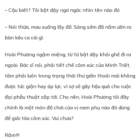
– Cậu biết? Tôi bật dậy ngơ ngác nhìn tên nào đó
– Nói thừa, mau xuống lấy đồ. Sáng sớm đã nằm ườn ra
bàn kêu ca cái gì.
Hoài Phương ngậm miệng, từ từ bật dậy khỏi ghế đi ra
ngoài. Bác sĩ nói, phải tiết chế cảm xúc của Minh Triết,
tâm phải luôn trong trạng thái thư giãn thoải mái không
được tức giận hay áp lực, vì sợ sẽ gây hậu quả cho cuộc
đại phẫu thuật sắp tới. Cho nên, Hoài Phương tôi đây
chính là một món đồ chơi của vị nam phụ nào đó dùng
để giải tỏa cảm xúc. Vui chưa?
Rầm!!!