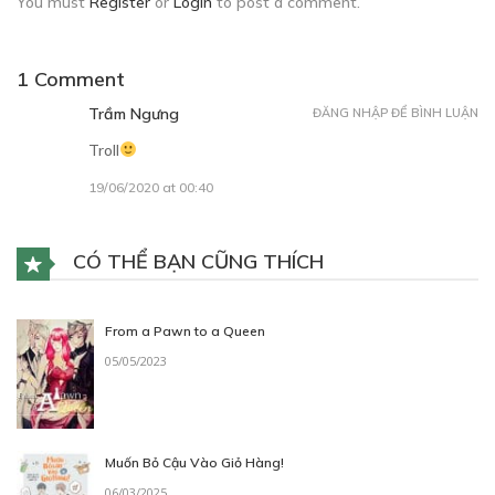
You must
Register
or
Login
to post a comment.
1 Comment
Trầm Ngưng
ĐĂNG NHẬP ĐỂ BÌNH LUẬN
Troll
19/06/2020 at 00:40
CÓ THỂ BẠN CŨNG THÍCH
From a Pawn to a Queen
05/05/2023
Muốn Bỏ Cậu Vào Giỏ Hàng!
06/03/2025