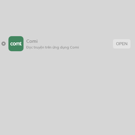
2005
1/11/2020
Comi
OPEN
Đọc truyện trên ứng dụng Comi
Trang chủ
Về chúng tôi
Điều khoản sử dụng
Hỏi & Đáp
Liên hệ
COMI © 2024 Comicola - Nền tảng truyện tranh bản quyền duy nhất tại
Việt Nam.
Cơ quan chủ quản: Công ty Cổ phần Comicola
Giấy xác nhận Đăng ký hoạt động phát hành Xuất bản phẩm điện tử số
2700/XN-CXBIPH do Cục Xuất bản, In và Phát hành cấp ngày 01/06/2022
Giấy Đăng kí kinh doanh số 0313105297 do Sở Kế hoạch và Đầu tư thành
phố Hồ Chí Minh cấp ngày 21/1/2015