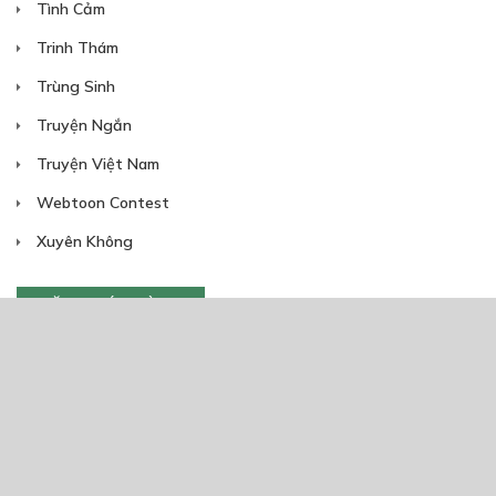
Tình Cảm
Trinh Thám
Trùng Sinh
Truyện Ngắn
Truyện Việt Nam
Webtoon Contest
Xuyên Không
NĂM PHÁT HÀNH
Giáp Hồng My
7/2020
5
24/05/2021
2025
2024
2023
2022
2021
2020
2019
2018
2017
2016
2014
2011