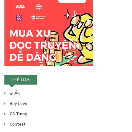
THỂ LOẠI
Bí Ẩn
Boy Love
Cổ Trang
Contest