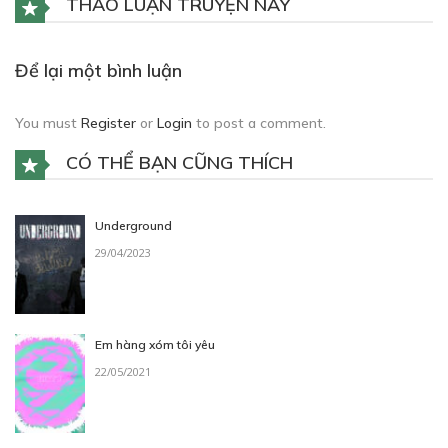
THẢO LUẬN TRUYỆN NÀY
Để lại một bình luận
You must
Register
or
Login
to post a comment.
CÓ THỂ BẠN CŨNG THÍCH
Underground
29/04/2023
Em hàng xóm tôi yêu
22/05/2021