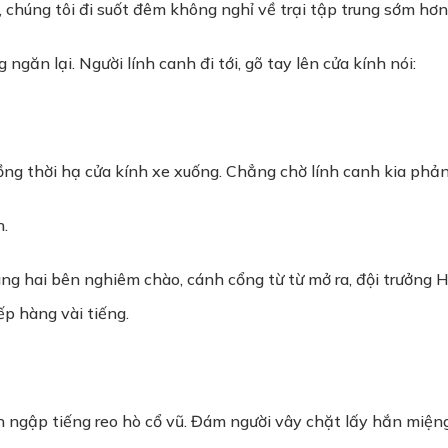
 chúng tôi đi suốt đêm không nghỉ về trại tập trung sớm hơn 
ngăn lại. Người lính canh đi tới, gõ tay lên cửa kính nói:
ồng thời hạ cửa kính xe xuống. Chẳng chờ lính canh kia phả
n.
ng hai bên nghiêm chào, cánh cổng từ từ mở ra, đội trưởng H
p hàng vài tiếng.
 ngập tiếng reo hò cổ vũ. Đám người vây chặt lấy hắn miện