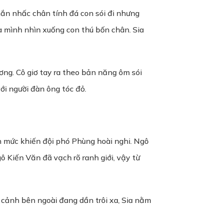
hắn nhấc chân tính đá con sói đi nhưng
a mình nhìn xuống con thú bốn chân. Sia
ơng. Cô giơ tay ra theo bản năng ôm sói
ới người đàn ông tóc đỏ.
n mức khiến đội phó Phùng hoài nghi. Ngô
ô Kiến Văn đã vạch rõ ranh giới, vậy từ
 cảnh bên ngoài đang dần trôi xa, Sia nằm