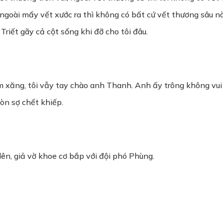
ngoài mấy vết xước ra thì không có bất cứ vết thương sâu nà
riết gãy cả cột sống khi đỡ cho tôi đâu.
 xăng, tôi vẫy tay chào anh Thanh. Anh ấy trông không vui v
còn sợ chết khiếp.
 lên, giả vờ khoe cơ bắp với đội phó Phùng.