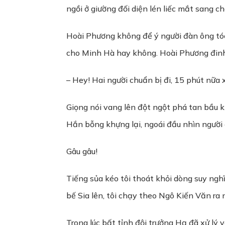
ngồi ở giường đối diện lén liếc mắt sang c
Hoài Phương không để ý người đàn ông tóc
cho Minh Hà hay không. Hoài Phương đinh
– Hey! Hai người chuẩn bị đi, 15 phút nữa 
Giọng nói vang lên đột ngột phá tan bầu k
Hắn bỗng khựng lại, ngoái đầu nhìn người 
Gâu gâu!
Tiếng sủa kéo tôi thoát khỏi dòng suy ngh
bế Sia lên, tôi chạy theo Ngô Kiến Văn ra n
Trong lúc bất tỉnh đội trưởng Hạ đã xử lý 