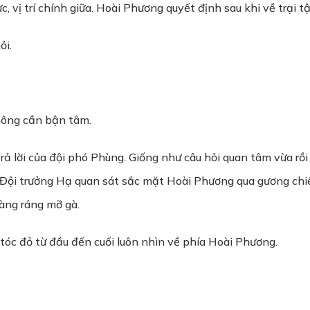
c, vị trí chính giữa. Hoài Phương quyết định sau khi về trại 
ỏi.
không cần bận tâm.
ả lời của đội phó Phùng. Giống như câu hỏi quan tâm vừa rồi 
Đội trưởng Hạ quan sát sắc mặt Hoài Phương qua gương chiếu
vàng ráng mỡ gà.
tóc đỏ từ đầu đến cuối luôn nhìn về phía Hoài Phương.