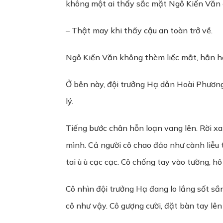
không một ai thấy sắc mặt Ngô Kiến Văn đ
– Thật may khi thấy cậu an toàn trở về.
Ngô Kiến Văn không thèm liếc mắt, hắn hất
Ở bên này, đội trưởng Hạ dẫn Hoài Phương 
lý.
Tiếng bước chân hỗn loạn vang lên. Rời x
mình. Cả người cô chao đảo như cành liễu
tai ù ù cạc cạc. Cô chống tay vào tường, 
Cô nhìn đội trưởng Hạ đang lo lắng sốt sắ
cô như vậy. Cô gượng cười, đặt bàn tay lê