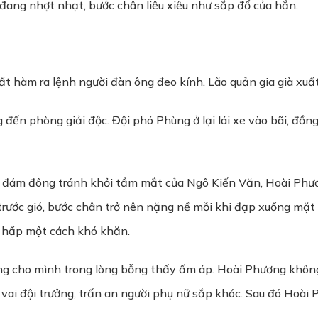
ang nhợt nhạt, bước chân liêu xiêu như sắp đổ của hắn.
 hàm ra lệnh người đàn ông đeo kính. Lão quản gia già xuất
đến phòng giải độc. Đội phó Phùng ở lại lái xe vào bãi, đồn
a đám đông tránh khỏi tầm mắt của Ngô Kiến Văn, Hoài Phươ
 trước gió, bước chân trở nên nặng nề mỗi khi đạp xuống mặ
hô hấp một cách khó khăn.
ng cho mình trong lòng bỗng thấy ấm áp. Hoài Phương không 
n vai đội trưởng, trấn an người phụ nữ sắp khóc. Sau đó Hoà