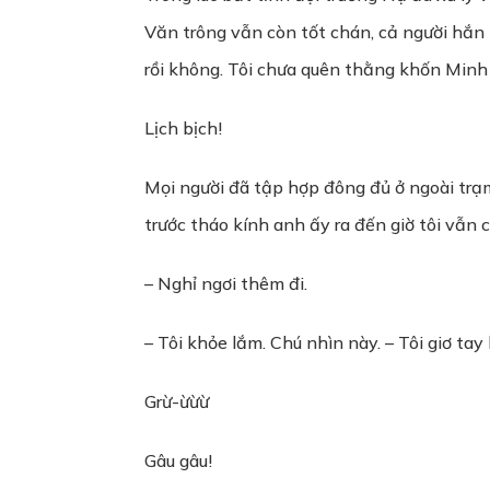
Văn trông vẫn còn tốt chán, cả người hắn 
rồi không. Tôi chưa quên thằng khốn Minh T
Lịch bịch!
Mọi người đã tập hợp đông đủ ở ngoài trạm
trước tháo kính anh ấy ra đến giờ tôi vẫn 
– Nghỉ ngơi thêm đi.
– Tôi khỏe lắm. Chú nhìn này. – Tôi giơ tay
Grừ-ừừừ
Gâu gâu!