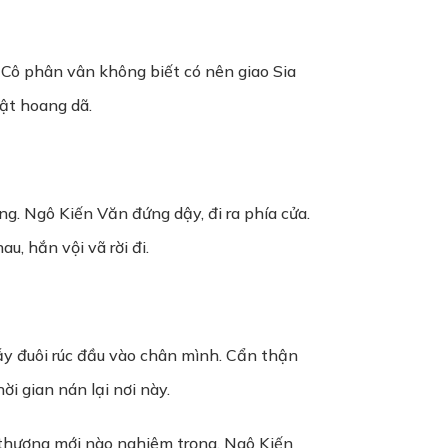
Cô phân vân không biết có nên giao Sia
ật hoang dã.
g. Ngô Kiến Văn đứng dậy, đi ra phía cửa.
, hắn vội vã rời đi.
uẫy đuôi rúc đầu vào chân mình. Cẩn thận
ời gian nán lại nơi này.
ết thương mới nào nghiêm trọng. Ngô Kiến