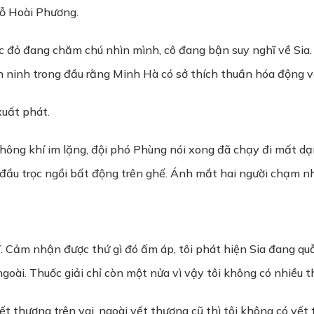
hỗ Hoài Phương.
 đỏ đang chăm chú nhìn mình, cô đang bận suy nghĩ về Sia. 
 ninh trong đầu rằng Minh Hà có sở thích thuần hóa động v
xuất phát.
hông khí im lặng, đội phó Phùng nói xong đã chạy đi mất dạn
đầu trọc ngồi bất động trên ghế. Ánh mắt hai người chạm nhau
ĩ. Cảm nhận được thứ gì đó ấm áp, tôi phát hiện Sia đang q
goài. Thuốc giải chỉ còn một nửa vì vậy tôi không có nhiều th
vết thương trên vai, ngoài vết thương cũ thì tôi không có v