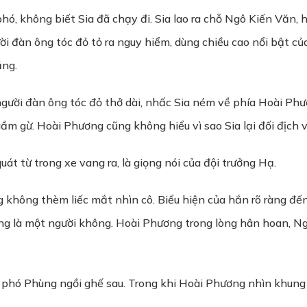
ó, không biết Sia đã chạy đi. Sia lao ra chỗ Ngô Kiến Văn, 
i đàn ông tóc đỏ tỏ ra nguy hiểm, dùng chiều cao nổi bật củ
ăng.
 người đàn ông tóc đỏ thở dài, nhấc Sia ném về phía Hoài Phư
ầm gừ. Hoài Phương cũng không hiểu vì sao Sia lại đối địch v
át từ trong xe vang ra, là giọng nói của đội trưởng Hạ.
không thèm liếc mắt nhìn cô. Biểu hiện của hắn rõ ràng đế
ùng là một người không. Hoài Phương trong lòng hân hoan, Ng
i phó Phùng ngồi ghế sau. Trong khi Hoài Phương nhìn khung