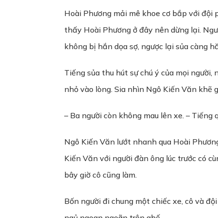
Hoài Phương mải mê khoe cơ bắp với đội ph
thấy Hoài Phương ở đây nên dừng lại. Ngườ
không bị hắn dọa sợ, ngược lại sủa càng h
Tiếng sủa thu hút sự chú ý của mọi người,
nhỏ vào lòng. Sia nhìn Ngô Kiến Văn khẽ g
– Ba người còn không mau lên xe. – Tiếng qu
Ngô Kiến Văn lướt nhanh qua Hoài Phương 
Kiến Văn với người đàn ông lúc trước có c
bây giờ cô cũng làm.
Bốn người đi chung một chiếc xe, cô và độ
ngủ ngoan ngoãn trên ghế.