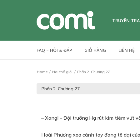
TRUYỆN TR
FAQ – HỎI & ĐÁP
GIỎ HÀNG
LIÊN HỆ
Home
Hai thế giới
Phần 2. Chương 27
– Xong! – Đội trưởng Hạ rút kim tiêm vứt v
Hoài Phương xoa cánh tay đang tê dại của 