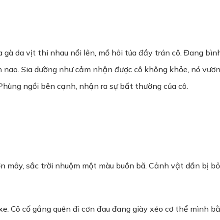
 gà da vịt thi nhau nổi lên, mồ hôi túa đầy trán cô. Đang bìn
n nao. Sia dường như cảm nhận được cô không khỏe, nó vươn 
 Phùng ngồi bên cạnh, nhận ra sự bất thường của cô.
n mây, sắc trời nhuộm một màu buồn bã. Cảnh vật dần bị bỏ lạ
xe. Cô cố gắng quên đi cơn đau đang giày xéo cơ thể mình 