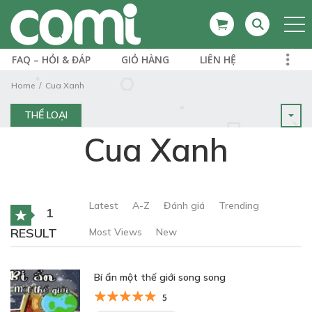
FAQ – HỎI & ĐÁP
GIỎ HÀNG
LIÊN HỆ
Home
Cua Xanh
THỂ LOẠI
Cua Xanh
Latest
A-Z
Đánh giá
Trending
1
RESULT
Most Views
New
Bí ẩn một thế giới song song
5