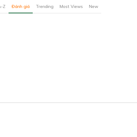
A-Z
Đánh giá
Trending
Most Views
New