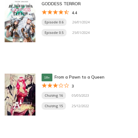
GODDESS TERROR
4.4
Episode 0.6
26/01/2024
Episode 0.5
25/01/2024
From a Pawn to a Queen
18+
3
Chương 16
05/05/2023
Chương 15
25/12/2022