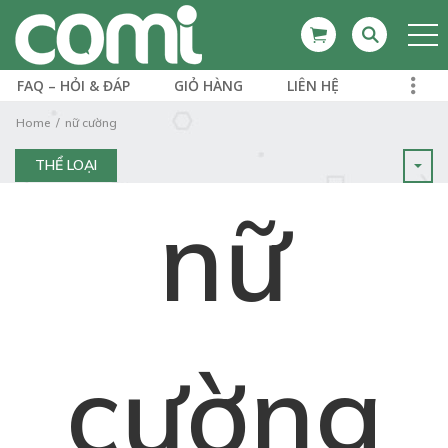
FAQ – HỎI & ĐÁP
GIỎ HÀNG
LIÊN HỆ
Home
nữ cường
THỂ LOẠI
nữ
cường