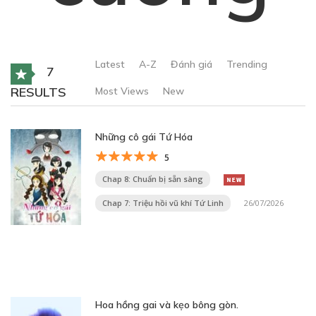
Latest
A-Z
Đánh giá
Trending
7
RESULTS
Most Views
New
Những cô gái Tứ Hóa
5
Chap 8: Chuẩn bị sẵn sàng
Chap 7: Triệu hồi vũ khí Tứ Linh
26/07/2026
Hoa hồng gai và kẹo bông gòn.