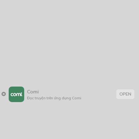
2025
2024
2023
2022
2021
2020
2019
2018
2017
2016
2014
2011
2005
1/11/2020
Comi
OPEN
Trang chủ
Về chúng tôi
Điều khoản sử dụng
Đọc truyện trên ứng dụng Comi
Hỏi & Đáp
Liên hệ
COMI © 2024 Comicola - Nền tảng truyện tranh bản quyền duy nhất tại
Việt Nam.
Cơ quan chủ quản: Công ty Cổ phần Comicola
Giấy xác nhận Đăng ký hoạt động phát hành Xuất bản phẩm điện tử số
2700/XN-CXBIPH do Cục Xuất bản, In và Phát hành cấp ngày 01/06/2022