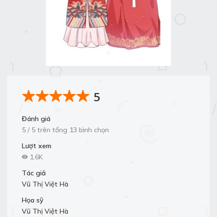
5
Đánh giá
5 / 5 trên tổng 13 bình chọn
Lượt xem
1.6K
Tác giả
Vũ Thị Việt Hà
Họa sỹ
Vũ Thị Việt Hà