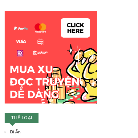
THỂ LOẠI
Bí Ẩn