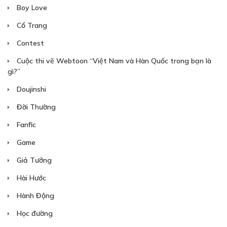
Boy Love
Cổ Trang
Contest
Cuộc thi vẽ Webtoon “Việt Nam và Hàn Quốc trong bạn là
gì?”
Doujinshi
Đời Thường
Fanfic
Game
Giả Tưởng
Hài Hước
Hành Động
Học đường