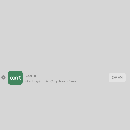
2025
2024
2023
2022
2021
2020
2019
2018
2017
2016
2014
2011
2005
1/11/2020
Comi
OPEN
Đọc truyện trên ứng dụng Comi
Trang chủ
Về chúng tôi
Điều khoản sử dụng
Hỏi & Đáp
Liên hệ
COMI © 2024 Comicola - Nền tảng truyện tranh bản quyền duy nhất tại
Việt Nam.
Cơ quan chủ quản: Công ty Cổ phần Comicola
Giấy xác nhận Đăng ký hoạt động phát hành Xuất bản phẩm điện tử số
2700/XN-CXBIPH do Cục Xuất bản, In và Phát hành cấp ngày 01/06/2022