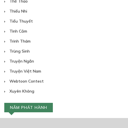
Thể Thao
Thiếu Nhi
Tiểu Thuyết
Tình Cảm
Trinh Thám
Trùng Sinh
Truyện Ngắn
Truyện Việt Nam
Webtoon Contest
Xuyên Không
NĂM PHÁT HÀNH
Giáp Hồng My
7/2020
5
24/05/2021