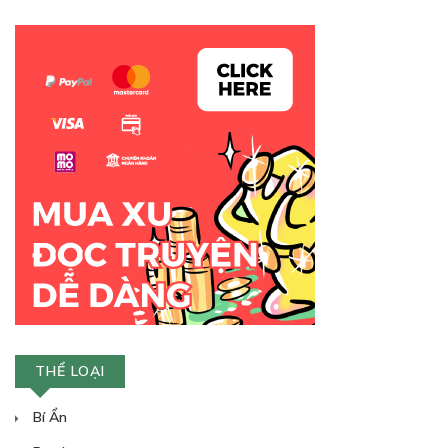
THỂ LOẠI
Bí Ẩn