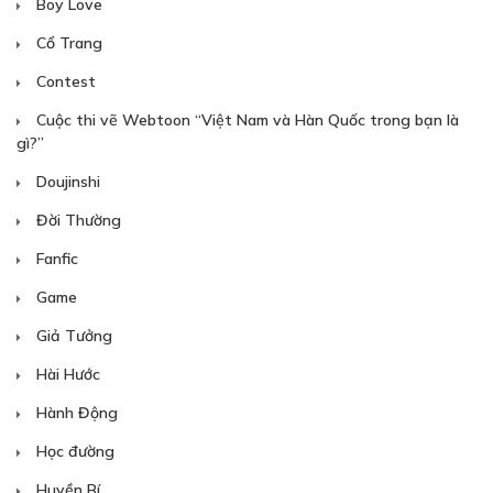
Boy Love
Cổ Trang
Contest
Cuộc thi vẽ Webtoon “Việt Nam và Hàn Quốc trong bạn là
gì?”
Doujinshi
Đời Thường
Fanfic
Game
Giả Tưởng
Hài Hước
Hành Động
Học đường
Huyền Bí