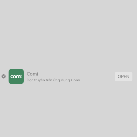
2017
2016
2014
2011
2005
1/11/2020
Comi
Trang chủ
Về chúng tôi
Điều khoản sử dụng
OPEN
Đọc truyện trên ứng dụng Comi
Hỏi & Đáp
Liên hệ
COMI © 2024 Comicola - Nền tảng truyện tranh bản quyền duy nhất tại
Việt Nam.
Cơ quan chủ quản: Công ty Cổ phần Comicola
Giấy xác nhận Đăng ký hoạt động phát hành Xuất bản phẩm điện tử số
2700/XN-CXBIPH do Cục Xuất bản, In và Phát hành cấp ngày 01/06/2022
Giấy Đăng kí kinh doanh số 0313105297 do Sở Kế hoạch và Đầu tư thành
phố Hồ Chí Minh cấp ngày 21/1/2015