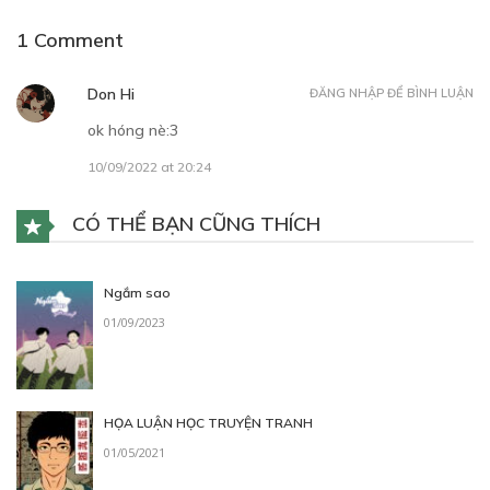
1 Comment
Free
Don Hi
ĐĂNG NHẬP ĐỂ BÌNH LUẬN
ok hóng nè:3
CHƯƠNG 3: IN A MOMENT
10/09/2022 at 20:24
06/09/2022
CÓ THỂ BẠN CŨNG THÍCH
Ngắm sao
01/09/2023
HỌA LUẬN HỌC TRUYỆN TRANH
01/05/2021