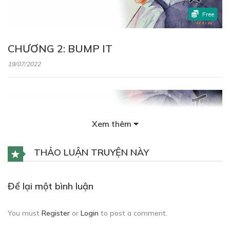
Free
CHƯƠNG 2: BUMP IT
19/07/2022
Xem thêm
Free
THẢO LUẬN TRUYỆN NÀY
CHƯƠNG 3: IN A MOMENT
Để lại một bình luận
27/08/2022
You must
Register
or
Login
to post a comment.