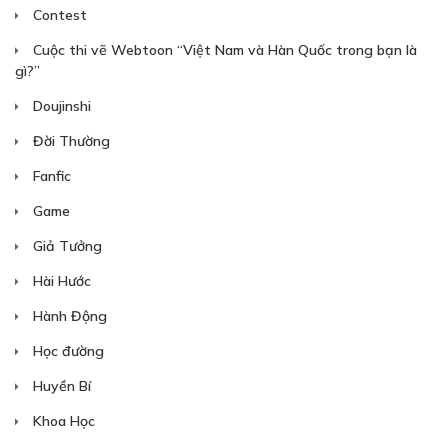
Contest
Cuộc thi vẽ Webtoon “Việt Nam và Hàn Quốc trong bạn là
gì?”
Doujinshi
Đời Thường
Fanfic
Game
Giả Tưởng
Hài Hước
Hành Động
Học đường
Huyền Bí
Khoa Học