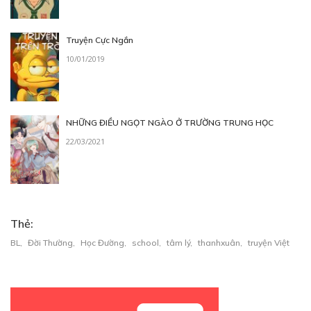
Truyện Cực Ngắn
10/01/2019
NHỮNG ĐIỀU NGỌT NGÀO Ở TRƯỜNG TRUNG HỌC
22/03/2021
Thẻ:
BL
,
Đời Thường
,
Học Đường
,
school
,
tâm lý
,
thanhxuân
,
truyện Việt