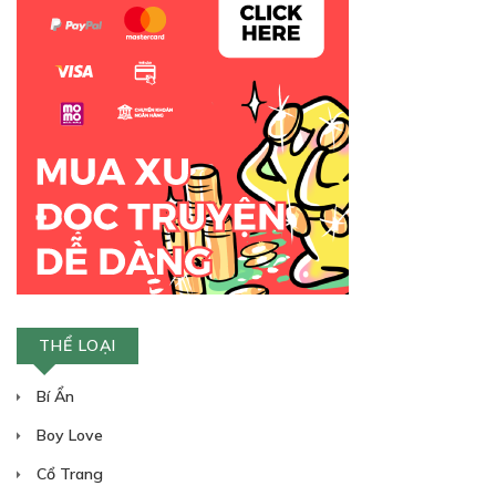
THỂ LOẠI
Bí Ẩn
Boy Love
Cổ Trang