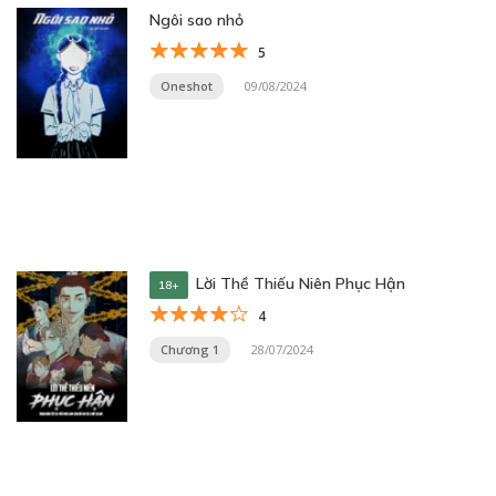
Ngôi sao nhỏ
5
Oneshot
09/08/2024
Lời Thề Thiếu Niên Phục Hận
18+
4
Chương 1
28/07/2024