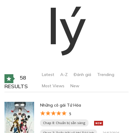
lý
Latest
A-Z
Đánh giá
Trending
58
RESULTS
Most Views
New
Những cô gái Tứ Hóa
5
Chap 8: Chuẩn bị sẵn sàng
Chap 7: Triệu hồi vũ khí Tứ Linh
26/07/2026