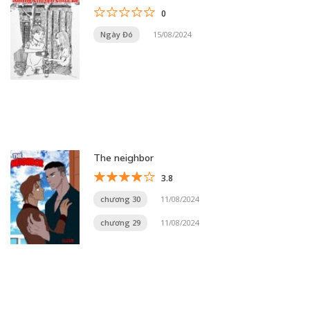
0
Ngày Đó
15/08/2024
The neighbor
3.8
chương 30
11/08/2024
chương 29
11/08/2024