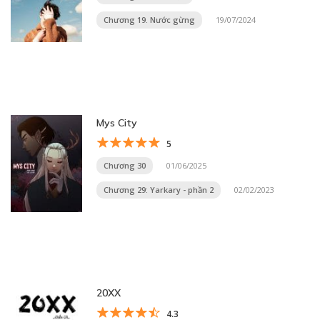
Chương 19. Nước gừng
19/07/2024
Mys City
5
Chương 30
01/06/2025
Chương 29: Yarkary - phần 2
02/02/2023
20XX
4.3