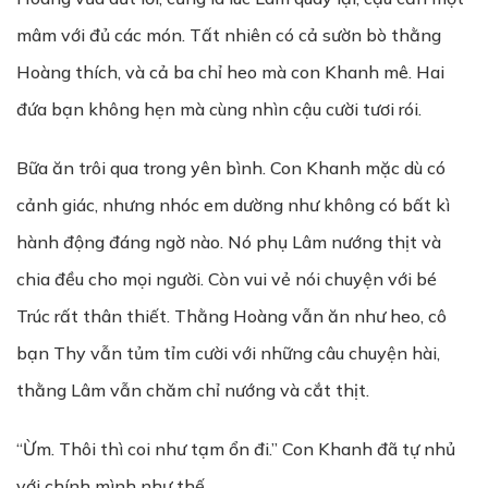
mâm với đủ các món. Tất nhiên có cả sườn bò thằng
Hoàng thích, và cả ba chỉ heo mà con Khanh mê. Hai
đứa bạn không hẹn mà cùng nhìn cậu cười tươi rói.
Bữa ăn trôi qua trong yên bình. Con Khanh mặc dù có
cảnh giác, nhưng nhóc em dường như không có bất kì
hành động đáng ngờ nào. Nó phụ Lâm nướng thịt và
chia đều cho mọi người. Còn vui vẻ nói chuyện với bé
Trúc rất thân thiết. Thằng Hoàng vẫn ăn như heo, cô
bạn Thy vẫn tủm tỉm cười với những câu chuyện hài,
thằng Lâm vẫn chăm chỉ nướng và cắt thịt.
“Ừm. Thôi thì coi như tạm ổn đi.” Con Khanh đã tự nhủ
với chính mình như thế.