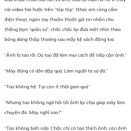
cái video hài hước trên “tóp tóp”. Nhóc em cũng cầm
điện thoại, ngón tay thoăn thoắt gửi tin nhắn cho
thằng bạn “quân sư”, chốc chốc lại đưa mắt nhìn theo
bóng dáng thấp thoáng sau mấy kệ sách đằng kia.
“Ảnh lơ tao rồi. Dù tao đã làm mọi cách để tiếp cận ảnh.”
“Mày đừng có dồn dập quá. Làm người ta sợ đó.”
“Tao không hề. Tại còn ít thời gian quá.”
“Nhưng tao không ngờ hồi tối ảnh lại chịu giúp mày làm
chuyện đó. Mày nghĩ sao?”
“Tao không biết nữa. Chắc chỉ có tao thích ảnh, còn ảnh