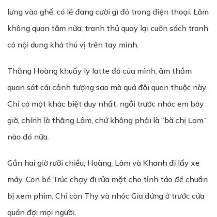
lưng vào ghế, có lẽ đang cười gì đó trong điện thoại. Lâm
không quan tâm nữa, tranh thủ quay lại cuốn sách tranh
có nội dung khá thú vị trên tay mình.
Thằng Hoàng khuấy ly latte đá của mình, âm thầm
quan sát cái cảnh tượng sao mà quá đỗi quen thuộc này.
Chỉ có một khác biệt duy nhất, ngồi trước nhóc em bây
giờ, chính là thằng Lâm, chứ không phải là “bà chị Lam”
nào đó nữa.
Gần hai giờ rưỡi chiều, Hoàng, Lâm và Khanh đi lấy xe
máy. Con bé Trúc chạy đi rửa mặt cho tỉnh táo để chuẩn
bị xem phim. Chỉ còn Thy và nhóc Gia đứng ở trước cửa
quán đợi mọi người.