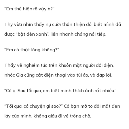
“Em thể hiện rõ vậy à?”
Thy vừa nhìn thấy nụ cười thân thiện đó, biết mình đã
được “bật đèn xanh”, liền nhanh chóng nói tiếp.
“Em có thật lòng không?”
Thấy vẻ nghiêm túc trên khuôn mặt người đối diện,
nhóc Gia cũng cất điện thoại vào túi áo, và đáp lời.
“Có ạ. Sau tối qua, em biết mình thích ảnh rất nhiều.”
“Tối qua, có chuyện gì sao?” Cô bạn mở to đôi mắt đen
láy của mình, không giấu đi vẻ trông chờ.