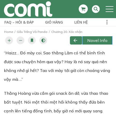
FAQ – HỎI & ĐÁP
GIỎ HÀNG
LIÊN HỆ
Home
Gấu Trắng Và Panda
Chương 20. Xác nhận
Novel Info
“Haizz… Đó mày coi. Sao thằng Lâm có thể bình tĩnh
được sau chuyện hôm qua vậy? Hay là nó say quá nên
không nhớ gì hết? Tao với mày tới giờ còn choáng váng
vậy mà….”
Thằng Hoàng vừa cầm gói snack ăn dở, vừa thao thao
bất tuyệt. Nói một thôi một hồi không thấy đứa bên
cạnh lên tiếng đồng tình, bấy giờ nó mới quay sang.