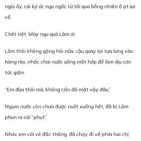
ngủi ấy, cái ký ức ngu ngốc từ tối qua bỗng nhiên ồ ạt ùa
về.
Chết tiệt. Mày ngu quá Lâm ơi.
Lâm thôi không gặng hỏi nữa, cậu quay lại tựa lưng vào
hàng rào, nhấc chai nước uống một hớp để làm dịu cơn
tức giận.
“Em đùa thôi mà, không cần đỏ mặt vậy đâu.”
Ngụm nước còn chưa được nuốt xuống hết, đã bị Lâm
phun ra cái “phụt”.
Nhóc em với vẻ đắc thắng, đã chạy đi về phía hai chị