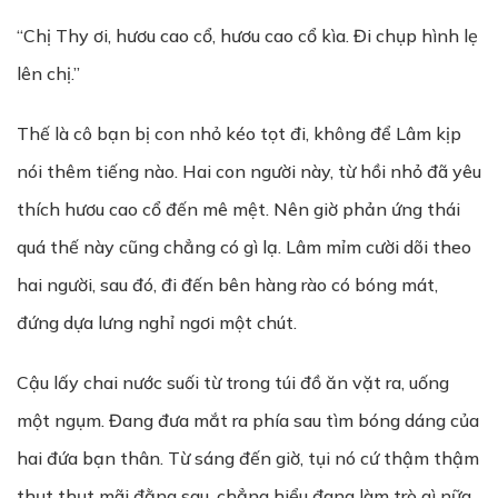
“Chị Thy ơi, hươu cao cổ, hươu cao cổ kìa. Đi chụp hình lẹ
lên chị.”
Thế là cô bạn bị con nhỏ kéo tọt đi, không để Lâm kịp
nói thêm tiếng nào. Hai con người này, từ hồi nhỏ đã yêu
thích hươu cao cổ đến mê mệt. Nên giờ phản ứng thái
quá thế này cũng chẳng có gì lạ. Lâm mỉm cười dõi theo
hai người, sau đó, đi đến bên hàng rào có bóng mát,
đứng dựa lưng nghỉ ngơi một chút.
Cậu lấy chai nước suối từ trong túi đồ ăn vặt ra, uống
một ngụm. Đang đưa mắt ra phía sau tìm bóng dáng của
hai đứa bạn thân. Từ sáng đến giờ, tụi nó cứ thậm thậm
thụt thụt mãi đằng sau, chẳng hiểu đang làm trò gì nữa.