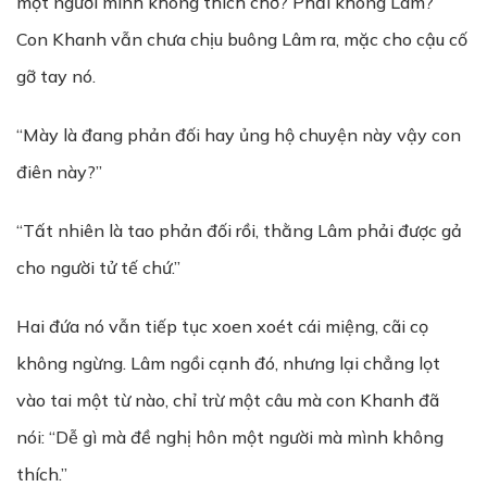
một người mình không thích chớ? Phải không Lâm?”
Con Khanh vẫn chưa chịu buông Lâm ra, mặc cho cậu cố
gỡ tay nó.
“Mày là đang phản đối hay ủng hộ chuyện này vậy con
điên này?”
“Tất nhiên là tao phản đối rồi, thằng Lâm phải được gả
cho người tử tế chứ.”
Hai đứa nó vẫn tiếp tục xoen xoét cái miệng, cãi cọ
không ngừng. Lâm ngồi cạnh đó, nhưng lại chẳng lọt
vào tai một từ nào, chỉ trừ một câu mà con Khanh đã
nói: “Dễ gì mà đề nghị hôn một người mà mình không
thích.”