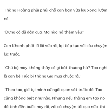
Thằng Hoàng phủi phủi chỗ con bạn vừa lau xong, lườm
nó.
“Đừng có dữ dằn quá. Ma nào nó thèm yêu.”
Con Khanh phớt lờ lời vừa rồi, lại tiếp tục với câu chuyện
lúc trước.
“Chứ bộ mày không thấy có gì bất thường hả? Tao nghi
là con bé Trúc bị thằng Gia mua chuộc rồi.”
“Theo tao, giờ tụi mình cứ ngồi quan sát trước đã. Tao
cũng không biết như nào. Nhưng nếu thằng em tao nó
đã tính đến bước này rồi, với cả chuyện tối qua nữa, thì