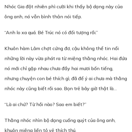
Nhóc Gia đột nhiên phì cười khi thấy bộ dạng này của
ông anh, nó vẫn bình thản nói tiếp.
“Anh lo xa quá. Bé Trúc nó có đối tượng rồi.”
Khuôn hàm Lâm chợt cứng đơ, cậu không thể tin nổi
những lời này vừa phát ra từ miệng thằng nhóc. Hai đứa
nó mới chỉ gặp nhau chưa đầy hai mươi bốn tiếng,
nhưng chuyện con bé thích gì, đã để ý ai chưa mà thằng
nhóc này cũng biết rồi sao. Bọn trẻ bây giờ thật là…
“Là ai chứ? Từ hồi nào? Sao em biết?”
Thằng nhóc nhìn bộ dạng cuống quýt của ông anh,
khuôn miệng liền tỏ vẻ thích thú.