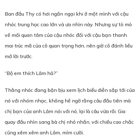
Ban đầu Thy có hơi ngần ngại khi ở một mình với cậu
nhóc trung học cao lớn và ưa nhìn này. Nhưng sự tò mò
về mối quan tâm của cậu nhóc đối với cậu bạn thanh
mai trúc mã của cô quan trọng hơn, nên giờ cô đánh liều
mở lời trước.
“Bộ em thích Lâm hả?”
Thằng nhóc đang bận bịu xem lịch biểu diễn sắp tới của
nó với nhóm nhạc, không hề ngờ rằng câu đầu tiên mà
chị bạn của anh Lâm nói với nó, lại là câu vừa rồi. Gia
quay đầu nhìn sang bà chị nhỏ nhắn, với chiều cao chắc
cũng xêm xêm anh Lâm, mỉm cười.