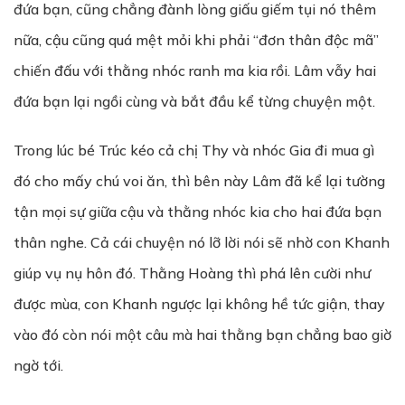
đứa bạn, cũng chẳng đành lòng giấu giếm tụi nó thêm
nữa, cậu cũng quá mệt mỏi khi phải “đơn thân độc mã”
chiến đấu với thằng nhóc ranh ma kia rồi. Lâm vẫy hai
đứa bạn lại ngồi cùng và bắt đầu kể từng chuyện một.
Trong lúc bé Trúc kéo cả chị Thy và nhóc Gia đi mua gì
đó cho mấy chú voi ăn, thì bên này Lâm đã kể lại tường
tận mọi sự giữa cậu và thằng nhóc kia cho hai đứa bạn
thân nghe. Cả cái chuyện nó lỡ lời nói sẽ nhờ con Khanh
giúp vụ nụ hôn đó. Thằng Hoàng thì phá lên cười như
được mùa, con Khanh ngược lại không hề tức giận, thay
vào đó còn nói một câu mà hai thằng bạn chẳng bao giờ
ngờ tới.