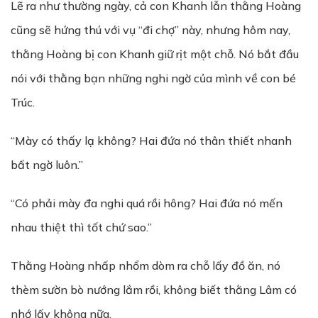
Lẽ ra như thường ngày, cả con Khanh lẫn thằng Hoàng
cũng sẽ hứng thú với vụ “đi chợ” này, nhưng hôm nay,
thằng Hoàng bị con Khanh giữ rịt một chỗ. Nó bắt đầu
nói với thằng bạn những nghi ngờ của mình về con bé
Trúc.
“Mày có thấy lạ không? Hai đứa nó thân thiết nhanh
bất ngờ luôn.”
“Có phải mày đa nghi quá rồi hông? Hai đứa nó mến
nhau thiệt thì tốt chứ sao.”
Thằng Hoàng nhấp nhổm dòm ra chỗ lấy đồ ăn, nó
thèm sườn bò nướng lắm rồi, không biết thằng Lâm có
nhớ lấy không nữa.