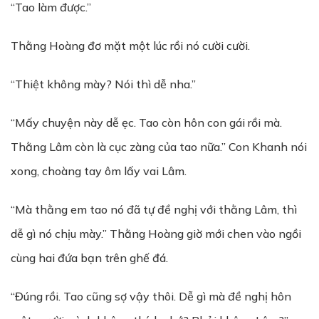
“Tao làm được.”
Thằng Hoàng đơ mặt một lúc rồi nó cười cười.
“Thiệt không mày? Nói thì dễ nha.”
“Mấy chuyện này dễ ẹc. Tao còn hôn con gái rồi mà.
Thằng Lâm còn là cục zàng của tao nữa.” Con Khanh nói
xong, choàng tay ôm lấy vai Lâm.
“Mà thằng em tao nó đã tự đề nghị với thằng Lâm, thì
dễ gì nó chịu mày.” Thằng Hoàng giờ mới chen vào ngồi
cùng hai đứa bạn trên ghế đá.
“Đúng rồi. Tao cũng sợ vậy thôi. Dễ gì mà đề nghị hôn