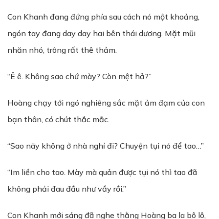
Con Khanh đang đứng phía sau cách nó một khoảng,
ngón tay đang day day hai bên thái dương. Mặt mũi
nhăn nhó, trông rất thê thảm.
“Ê ê. Không sao chứ mày? Còn mệt hả?”
Hoàng chạy tới ngó nghiêng sắc mặt ảm đạm của con
bạn thân, có chút thắc mắc.
“Sao nãy không ở nhà nghỉ đi? Chuyện tụi nó để tao…”
“Im liền cho tao. Mày mà quản được tụi nó thì tao đã
không phải đau đầu như vầy rồi.”
Con Khanh mới sáng đã nghe thằng Hoàng ba la bô lô,