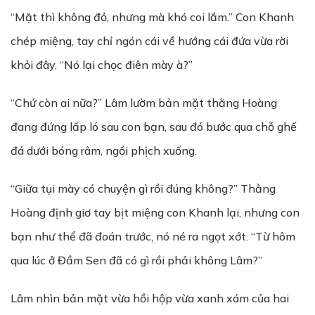
“Mặt thì không đỏ, nhưng mà khó coi lắm.” Con Khanh
chép miệng, tay chỉ ngón cái về hướng cái đứa vừa rời
khỏi đây. “Nó lại chọc điên mày à?”
“Chứ còn ai nữa?” Lâm lườm bản mặt thằng Hoàng
đang đứng lấp ló sau con bạn, sau đó bước qua chỗ ghế
đá dưới bóng râm, ngồi phịch xuống.
“Giữa tụi mày có chuyện gì rồi đúng không?” Thằng
Hoàng định giơ tay bịt miệng con Khanh lại, nhưng con
bạn như thể đã đoán trước, nó né ra ngọt xớt. “Từ hôm
qua lúc ở Đầm Sen đã có gì rồi phải không Lâm?”
Lâm nhìn bản mặt vừa hồi hộp vừa xanh xám của hai