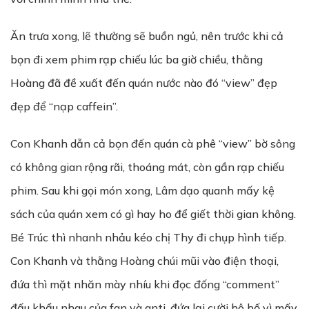
Ăn trưa xong, lẽ thường sẽ buồn ngủ, nên trước khi cả
bọn đi xem phim rạp chiếu lúc ba giờ chiều, thằng
Hoàng đã đề xuất đến quán nước nào đó “view” đẹp
đẹp để “nạp caffein”.
Con Khanh dẫn cả bọn đến quán cà phê “view” bờ sông
có không gian rộng rãi, thoáng mát, còn gần rạp chiếu
phim. Sau khi gọi món xong, Lâm dạo quanh mấy kệ
sách của quán xem có gì hay ho để giết thời gian không.
Bé Trúc thì nhanh nhảu kéo chị Thy đi chụp hình tiếp.
Con Khanh và thằng Hoàng chúi mũi vào điện thoại,
đứa thì mặt nhăn mày nhíu khi đọc đống “comment”
đấu khẩu nhau của fan và anti, đứa lại cười hô hố vì mấy