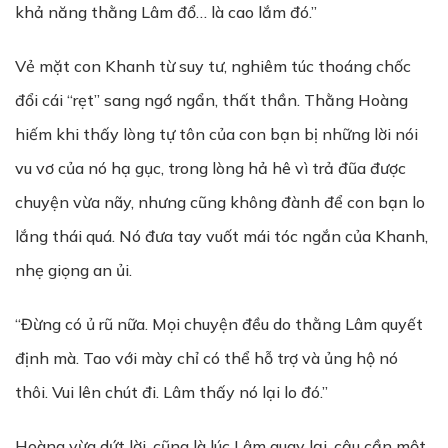
khả năng thằng Lâm đổ… là cao lắm đó.”
Vẻ mặt con Khanh từ suy tư, nghiêm túc thoáng chốc
đổi cái “rẹt” sang ngớ ngẩn, thất thần. Thằng Hoàng
hiếm khi thấy lòng tự tôn của con bạn bị những lời nói
vu vơ của nó hạ gục, trong lòng hả hê vì trả đũa được
chuyện vừa nãy, nhưng cũng không đành để con bạn lo
lắng thái quá. Nó đưa tay vuốt mái tóc ngắn của Khanh,
nhẹ giọng an ủi.
“Đừng có ủ rũ nữa. Mọi chuyện đều do thằng Lâm quyết
định mà. Tao với mày chỉ có thể hỗ trợ và ủng hộ nó
thôi. Vui lên chút đi. Lâm thấy nó lại lo đó.”
Hoàng vừa dứt lời, cũng là lúc Lâm quay lại, cậu cần một