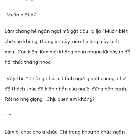
“Muốn biết à?”
Lâm chẳng hề ngần ngại mà gật đầu lia lịa. “Muốn biết
chứ sao không, thằng ôn này, nói cho ông mày biết
mau.” Cậu kiềm lắm mới không phun những lời này ra để
hối thúc thằng nhóc.
“Vậy thì…” Thằng nhóc cố tình ngưng một quãng, như
để thách thức độ kiên nhẫn của người đứng bên cạnh.
Rồi nó nhẹ giọng. “Chịu quen em không?”
“…”
Lâm bị chọc cho á khẩu. Chỉ trong khoảnh khắc ngắn