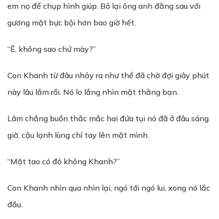
em nọ để chụp hình giúp. Bỏ lại ông anh đằng sau với
gương mặt bực bội hơn bao giờ hết.
“Ê, không sao chứ mày?”
Con Khanh từ đâu nhảy ra như thể đã chờ đợi giây phút
này lâu lắm rồi. Nó lo lắng nhìn mặt thằng bạn.
Lâm chẳng buồn thắc mắc hai đứa tụi nó đã ở đâu sáng
giờ, cậu lạnh lùng chỉ tay lên mặt mình.
“Mặt tao có đỏ không Khanh?”
Con Khanh nhìn qua nhìn lại, ngó tới ngó lui, xong nó lắc
đầu.