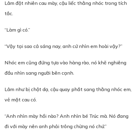
Lâm đột nhiên cau mày, cậu liếc thằng nhóc trong tích
tắc.
“Làm gì có.”
“Vậy tại sao cả sáng nay, anh cứ nhìn em hoài vậy?”
Nhóc em cũng đứng tựa vào hàng rào, nó khẽ nghiêng
đầu nhìn sang người bên cạnh.
Lâm như bị chột dạ, cậu quay phắt sang thằng nhóc em,
vẻ mặt cau có.
“Anh nhìn mày hồi nào? Anh nhìn bé Trúc mà. Nó đang
đi với mày nên anh phải trông chừng nó chứ.”