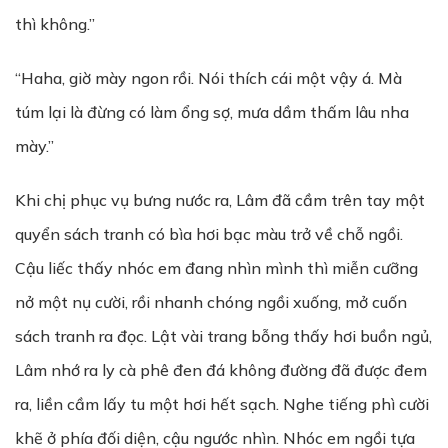
thì không.”
“Haha, giờ mày ngon rồi. Nói thích cái một vậy á. Mà
túm lại là đừng có làm ổng sợ, mưa dầm thấm lâu nha
mày.”
Khi chị phục vụ bưng nước ra, Lâm đã cầm trên tay một
quyển sách tranh có bìa hơi bạc màu trở về chỗ ngồi.
Cậu liếc thấy nhóc em đang nhìn mình thì miễn cưỡng
nở một nụ cười, rồi nhanh chóng ngồi xuống, mở cuốn
sách tranh ra đọc. Lật vài trang bỗng thấy hơi buồn ngủ,
Lâm nhớ ra ly cà phê đen đá không đường đã được đem
ra, liền cầm lấy tu một hơi hết sạch. Nghe tiếng phì cười
khẽ ở phía đối diện, cậu ngước nhìn. Nhóc em ngồi tựa