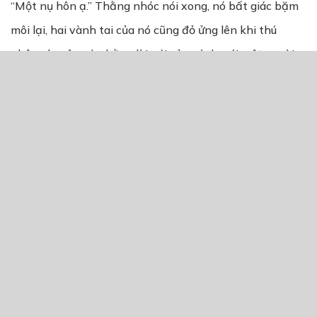
“Một nụ hôn ạ.” Thằng nhóc nói xong, nó bất giác bặm
môi lại, hai vành tai của nó cũng đỏ ửng lên khi thú
nhận chuyện này bằng lời nói của mình, với một người
hoàn toàn xa lạ như chị Thy.
Thy nghe xong, vội đưa hai tay lên ôm lấy mặt, má cô
cũng ửng hồng. Cô nhìn thằng nhóc, khóe mắt bỗng
rưng rưng. Nhưng không biết khi nào thì hai chị em mới
được ở riêng với nhau như vậy nữa, cô vội hít một hơi
thật sâu và tiếp tục nói với Gia.
“Lâm tốt tính lắm, nhưng lại hay tự ti nên là… từ chối chị
mất rồi.”
Thấy vẻ ngạc nhiên ánh lên trong mắt nhóc em, cô chỉ