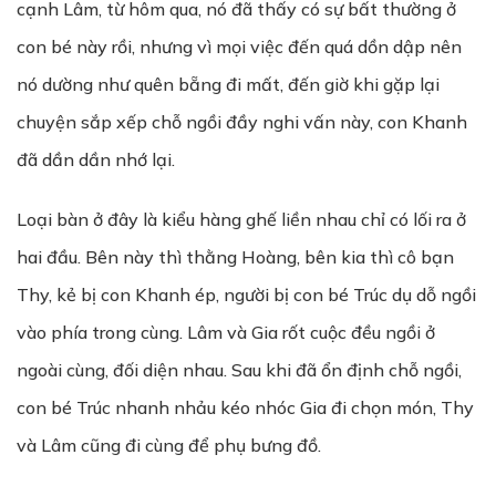
cạnh Lâm, từ hôm qua, nó đã thấy có sự bất thường ở
con bé này rồi, nhưng vì mọi việc đến quá dồn dập nên
nó dường như quên bẵng đi mất, đến giờ khi gặp lại
chuyện sắp xếp chỗ ngồi đầy nghi vấn này, con Khanh
đã dần dần nhớ lại.
Loại bàn ở đây là kiểu hàng ghế liền nhau chỉ có lối ra ở
hai đầu. Bên này thì thằng Hoàng, bên kia thì cô bạn
Thy, kẻ bị con Khanh ép, người bị con bé Trúc dụ dỗ ngồi
vào phía trong cùng. Lâm và Gia rốt cuộc đều ngồi ở
ngoài cùng, đối diện nhau. Sau khi đã ổn định chỗ ngồi,
con bé Trúc nhanh nhảu kéo nhóc Gia đi chọn món, Thy
và Lâm cũng đi cùng để phụ bưng đồ.