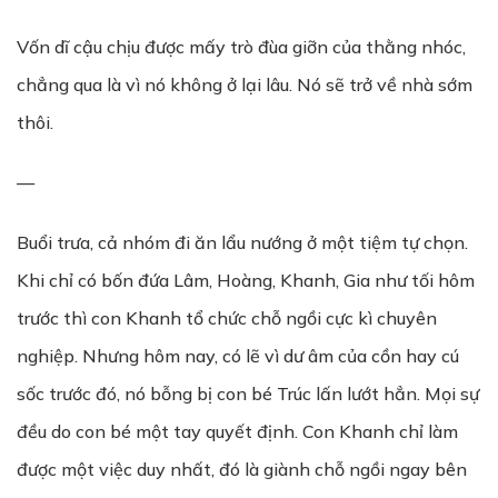
Vốn dĩ cậu chịu được mấy trò đùa giỡn của thằng nhóc,
chẳng qua là vì nó không ở lại lâu. Nó sẽ trở về nhà sớm
thôi.
—
Buổi trưa, cả nhóm đi ăn lẩu nướng ở một tiệm tự chọn.
Khi chỉ có bốn đứa Lâm, Hoàng, Khanh, Gia như tối hôm
trước thì con Khanh tổ chức chỗ ngồi cực kì chuyên
nghiệp. Nhưng hôm nay, có lẽ vì dư âm của cồn hay cú
sốc trước đó, nó bỗng bị con bé Trúc lấn lướt hẳn. Mọi sự
đều do con bé một tay quyết định. Con Khanh chỉ làm
được một việc duy nhất, đó là giành chỗ ngồi ngay bên