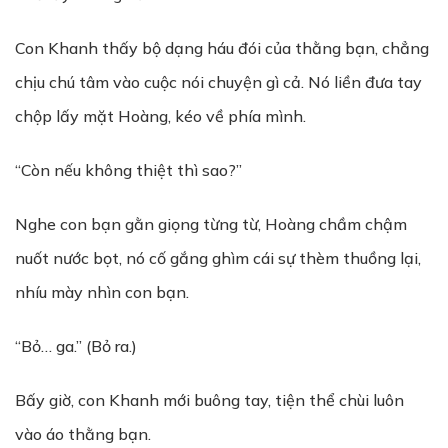
Con Khanh thấy bộ dạng háu đói của thằng bạn, chẳng
chịu chú tâm vào cuộc nói chuyện gì cả. Nó liền đưa tay
chộp lấy mặt Hoàng, kéo về phía mình.
“Còn nếu không thiệt thì sao?”
Nghe con bạn gằn giọng từng từ, Hoàng chầm chậm
nuốt nước bọt, nó cố gắng ghìm cái sự thèm thuồng lại,
nhíu mày nhìn con bạn.
“Bỏ… ga.” (Bỏ ra.)
Bấy giờ, con Khanh mới buông tay, tiện thể chùi luôn
vào áo thằng bạn.