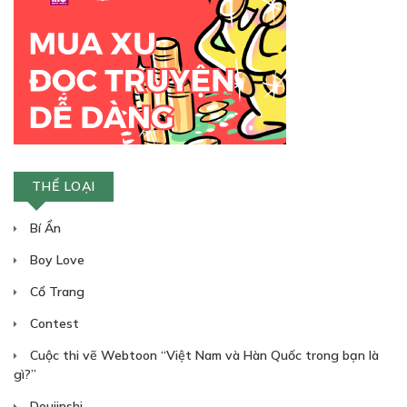
THỂ LOẠI
Bí Ẩn
Boy Love
Cổ Trang
Contest
Cuộc thi vẽ Webtoon “Việt Nam và Hàn Quốc trong bạn là
gì?”
Doujinshi