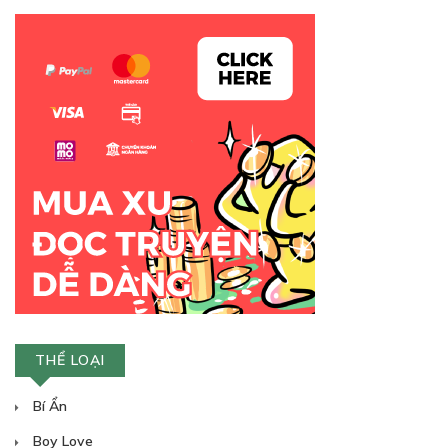
60
Points
TẬP 1 - TIẾT 06
Otaku, Gyaru và buổi hẹn hò thường phục!?
23/05/2026
THỂ LOẠI
Bí Ẩn
60
Points
Boy Love