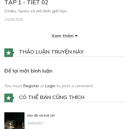
TẬP 1 - TIẾT 02
Otaku, Gyaru và mô hình giới hạn
23/05/2026
Xem thêm
THẢO LUẬN TRUYỆN NÀY
60
Points
Để lại một bình luận
TẬP 1 - TIẾT 03
You must
Register
or
Login
to post a comment.
Otaku, Gyaru và sự kiện ngoài giờ học
CÓ THỂ BẠN CŨNG THÍCH
23/05/2026
táo đỏ và bút chì
13/09/2021