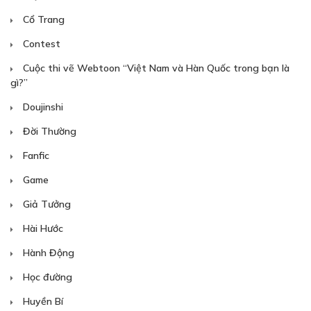
Cổ Trang
TẬP 1 - TIẾT 07
Contest
Otaku, Gyaru và kiểm tra định kỳ
Cuộc thi vẽ Webtoon “Việt Nam và Hàn Quốc trong bạn là
23/05/2026
gì?”
Doujinshi
Đời Thường
Fanfic
Free
Game
Giả Tưởng
TẬP 1 - LỜI BẠT
Hài Hước
23/05/2026
Hành Động
Học đường
Huyền Bí