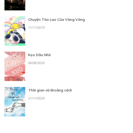
60
Points
Chuyện Tào Lao Của Vàng Vàng
11/11/2019
TẬP 1 - TIẾT 04
Otaku, Gyaru và chuyến thăm nhà
23/05/2026
Kẹo Dâu Nhỏ
08/08/2020
Thời gian và khoảng cách
21/11/2020
60
Points
TẬP 1 - TIẾT 05
Otaku, Gyaru và trao đổi số liên lạc
23/05/2026