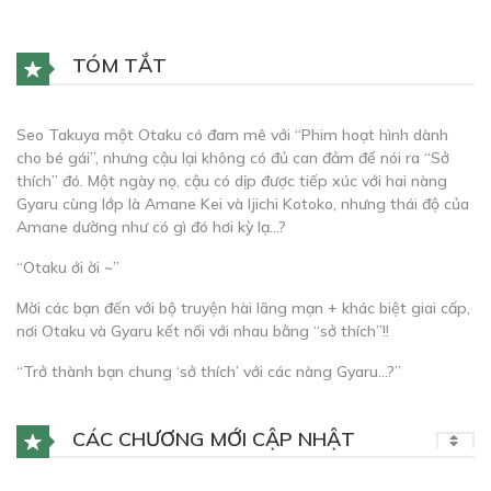
TÓM TẮT
Seo Takuya một Otaku có đam mê với “Phim hoạt hình dành
cho bé gái”, nhưng cậu lại không có đủ can đảm để nói ra “Sở
thích” đó. Một ngày nọ, cậu có dịp được tiếp xúc với hai nàng
Gyaru cùng lớp là Amane Kei và Ijichi Kotoko, nhưng thái độ của
Amane dường như có gì đó hơi kỳ lạ…?
“Otaku ới ời ~”
Mời các bạn đến với bộ truyện hài lãng mạn + khác biệt giai cấp,
nơi Otaku và Gyaru kết nối với nhau bằng “sở thích”!!
“Trở thành bạn chung ‘sở thích’ với các nàng Gyaru…?”
CÁC CHƯƠNG MỚI CẬP NHẬT