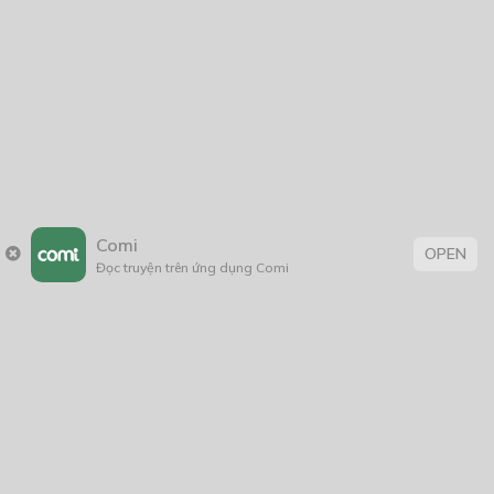
2021
2020
2019
2018
2017
2016
2014
2011
2005
1/11/2020
Comi
OPEN
Đọc truyện trên ứng dụng Comi
Trang chủ
Về chúng tôi
Điều khoản sử dụng
Hỏi & Đáp
Liên hệ
COMI © 2024 Comicola - Nền tảng truyện tranh bản quyền duy nhất tại
Việt Nam.
Cơ quan chủ quản: Công ty Cổ phần Comicola
Giấy xác nhận Đăng ký hoạt động phát hành Xuất bản phẩm điện tử số
2700/XN-CXBIPH do Cục Xuất bản, In và Phát hành cấp ngày 01/06/2022
Giấy Đăng kí kinh doanh số 0313105297 do Sở Kế hoạch và Đầu tư thành