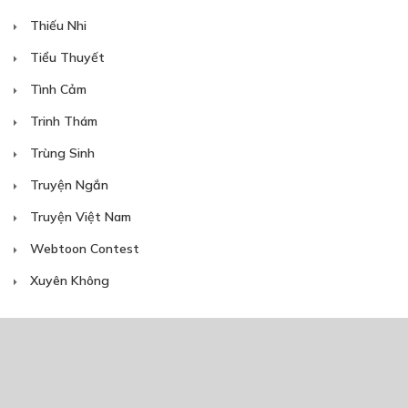
Thiếu Nhi
Tiểu Thuyết
Tình Cảm
Trinh Thám
Trùng Sinh
Truyện Ngắn
Truyện Việt Nam
Webtoon Contest
Xuyên Không
NĂM PHÁT HÀNH
Giáp Hồng My
7/2020
5
24/05/2021
2025
2024
2023
2022