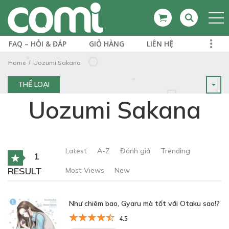
FAQ – HỎI & ĐÁP
GIỎ HÀNG
LIÊN HỆ
Home
Uozumi Sakana
THỂ LOẠI
Uozumi Sakana
Latest
A-Z
Đánh giá
Trending
1
RESULT
Most Views
New
Như chiêm bao, Gyaru mà tốt với Otaku sao!?
4.5