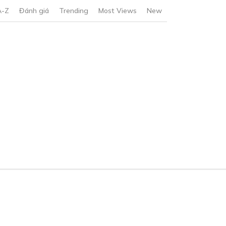
A-Z
Đánh giá
Trending
Most Views
New