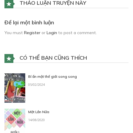
THẢO LUẬN TRUYỆN NÀY
Để lại một bình luận
You must
Register
or
Login
to post a comment.
CÓ THỂ BẠN CŨNG THÍCH
Bí ẩn một thế giới song song
05/02/2024
Một Lần Nữa
14/08/2020