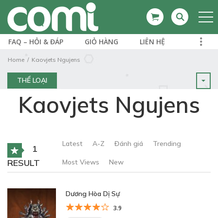
FAQ – HỎI & ĐÁP
GIỎ HÀNG
LIÊN HỆ
Home
Kaovjets Ngujens
THỂ LOẠI
Kaovjets Ngujens
Latest
A-Z
Đánh giá
Trending
1
RESULT
Most Views
New
Dương Hòa Dị Sự
3.9