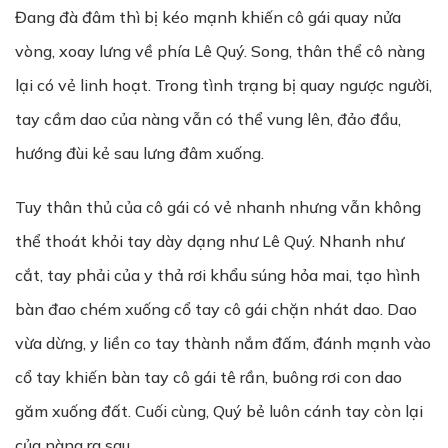
Đang đà đâm thì bị kéo mạnh khiến cô gái quay nửa
vòng, xoay lưng về phía Lê Quý. Song, thân thể cô nàng
lại có vẻ linh hoạt. Trong tình trạng bị quay ngược người,
tay cầm dao của nàng vẫn có thể vung lên, đảo đầu,
hướng đùi kẻ sau lưng đâm xuống.
Tuy thân thủ của cô gái có vẻ nhanh nhưng vẫn không
thể thoát khỏi tay dày dạng như Lê Quý. Nhanh như
cắt, tay phải của y thả rơi khẩu súng hỏa mai, tạo hình
bàn đao chém xuống cổ tay cô gái chặn nhát dao. Dao
vừa dừng, y liền co tay thành nắm đấm, đánh mạnh vào
cổ tay khiến bàn tay cô gái tê rần, buông rơi con dao
găm xuống đất. Cuối cùng, Quý bẻ luôn cánh tay còn lại
của nàng ra sau.