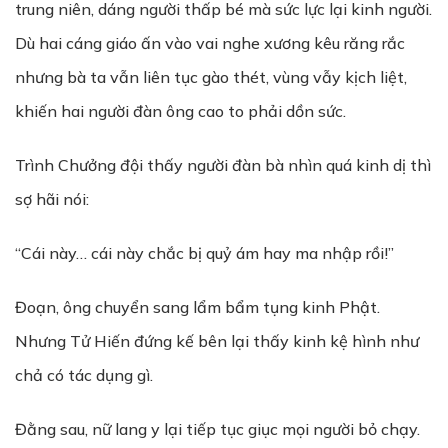
trung niên, dáng người thấp bé mà sức lực lại kinh người.
Dù hai cáng giáo ấn vào vai nghe xương kêu răng rắc
nhưng bà ta vẫn liên tục gào thét, vùng vẫy kịch liệt,
khiến hai người đàn ông cao to phải dồn sức.
Trình Chưởng đội thấy người đàn bà nhìn quá kinh dị thì
sợ hãi nói:
“Cái này… cái này chắc bị quỷ ám hay ma nhập rồi!”
Đoạn, ông chuyển sang lẩm bẩm tụng kinh Phật.
Nhưng Tử Hiến đứng kế bên lại thấy kinh kệ hình như
chả có tác dụng gì.
Đằng sau, nữ lang y lại tiếp tục giục mọi người bỏ chạy.