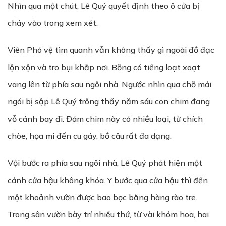
Nhìn qua một chút, Lê Quý quyết định theo ô cửa bị
cháy vào trong xem xét.
Viên Phó vệ tìm quanh vẫn không thấy gì ngoài đồ đạc
lộn xộn và tro bụi khắp nơi. Bỗng có tiếng loạt xoạt
vang lên từ phía sau ngôi nhà. Ngước nhìn qua chỗ mái
ngói bị sập Lê Quý trông thấy năm sáu con chim đang
vỗ cánh bay đi. Đám chim này có nhiều loại, từ chích
chòe, họa mi đến cu gáy, bồ câu rất đa dạng.
Vội bước ra phía sau ngôi nhà, Lê Quý phát hiện một
cánh cửa hậu không khóa. Y bước qua cửa hậu thì đến
một khoảnh vườn được bao bọc bằng hàng rào tre.
Trong sân vườn bày trí nhiều thứ, từ vài khóm hoa, hai