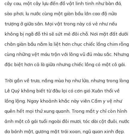
cây cau, một cây lựu đến đồ vật linh tinh như bàn đá,
sào phơi, lu nước cùng một giàn bầu lớn cao độ nửa
trượng ở giữa sân. Mọi vật trong này có vẻ như nếu
không bị ngã đỗ thì sẽ sứt mẻ đôi chỗ. Nơi mặt đất dưới
chân giàn bầu nằm la liệt hơn chục chiếc lồng chim rỗng
cùng những vệt máu trộn với lông vũ đủ màu sắc. Nhưng
đặc biệt hơn cả là giữa nhưng chiếc lồng có một cô gái.
Trời gần về trưa, nắng mùa hạ như lửa, nhưng trong lòng
Lê Quý không biết từ đâu lại có cơn gió Xuân thổi về
lồng lộng. Ngay khoảnh khắc này viên Cẩm y vệ như
quên hết mọi thứ xung quanh. Trong mắt y chỉ còn hình
ảnh một cô gái tuổi ngoài đôi mươi, tóc dài cột đuôi, nước
da bánh mật, gương mặt trái xoan, ngũ quan xinh đẹp.