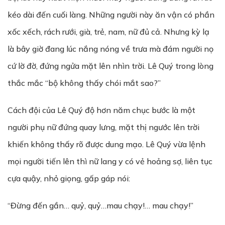
kéo dài đến cuối làng. Những người này ăn vận có phần
xốc xếch, rách rưới, già, trẻ, nam, nữ đủ cả. Nhưng kỳ lạ
là bây giờ đang lúc nắng nóng về trưa mà đám người nọ
cứ lờ đờ, đứng ngửa mặt lên nhìn trời. Lê Quý trong lòng
thắc mắc “bộ không thấy chói mắt sao?”
Cách đội của Lê Quý độ hơn năm chục bước là một
người phụ nữ đứng quay lưng, mặt thị ngước lên trời
khiến không thấy rõ được dung mạo. Lê Quý vừa lệnh
mọi người tiến lên thì nữ lang y có vẻ hoảng sợ, liên tục
cựa quậy, nhỏ giọng, gấp gáp nói:
“Đừng đến gần… quỷ, quỷ…mau chạy!… mau chạy!”