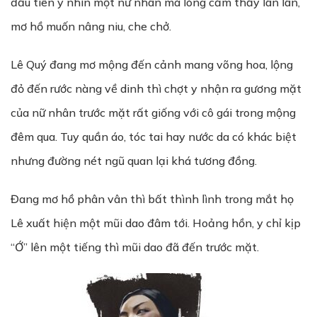
đầu tiên y nhìn một nữ nhân mà lòng cảm thấy lân lân,
mơ hồ muốn nâng niu, che chở.
Lê Quý đang mơ mộng đến cảnh mang võng hoa, lộng
đỏ đến rước nàng về dinh thì chợt y nhận ra gương mặt
của nữ nhân trước mặt rất giống với cô gái trong mộng
đêm qua. Tuy quần áo, tóc tai hay nước da có khác biệt
nhưng đường nét ngũ quan lại khá tương đồng.
Đang mơ hồ phân vân thì bất thình lình trong mắt họ
Lê xuất hiện một mũi dao đâm tới. Hoảng hồn, y chỉ kịp
“Ớ” lên một tiếng thì mũi dao đã đến trước mặt.