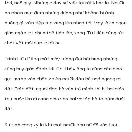
thở, ngã quỵ. Nhưng ở đây sự việc lại rất khác lạ. Người
nọ nhận một đâm nhưng dường như không bị ảnh
hưởng gì, vẫn tiếp tục vùng lên nhào tới. May là có ngọn
giáo ngăn lại, chưa thể tiến lên, song, Tử Hiến cũng rất
chật vật mới cản lại được.
Trình Hữu Dũng mặt mày tương đối hãi hùng nhưng
cũng huy giáo đánh tới. Chỉ thấy ông ta dùng cán giáo
gạt mạnh vào chân khiến người đàn bà ngã ngang ra
đất. Trên đất, người đàn bà vừa trở mình thì bị hai giáo
thủ bước lên dí cáng giáo vào hai vai ép bà ta nằm dưới
đất.
Sự tình càng kỳ lạ khi một người phụ nữ đã vào tuổi