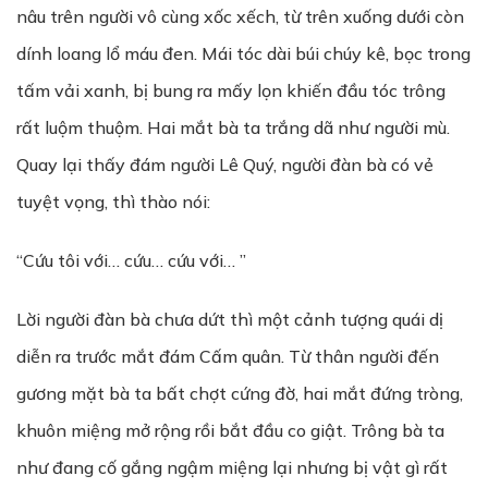
nâu trên người vô cùng xốc xếch, từ trên xuống dưới còn
dính loang lổ máu đen. Mái tóc dài búi chúy kê, bọc trong
tấm vải xanh, bị bung ra mấy lọn khiến đầu tóc trông
rất luộm thuộm. Hai mắt bà ta trắng dã như người mù.
Quay lại thấy đám người Lê Quý, người đàn bà có vẻ
tuyệt vọng, thì thào nói:
“Cứu tôi với… cứu… cứu với… ”
Lời người đàn bà chưa dứt thì một cảnh tượng quái dị
diễn ra trước mắt đám Cấm quân. Từ thân người đến
gương mặt bà ta bất chợt cứng đờ, hai mắt đứng tròng,
khuôn miệng mở rộng rồi bắt đầu co giật. Trông bà ta
như đang cố gắng ngậm miệng lại nhưng bị vật gì rất