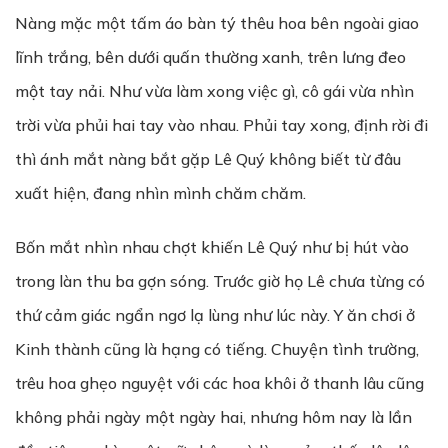
Nàng mặc một tấm áo bàn tý thêu hoa bên ngoài giao
lĩnh trắng, bên dưới quấn thường xanh, trên lưng đeo
một tay nải. Như vừa làm xong việc gì, cô gái vừa nhìn
trời vừa phủi hai tay vào nhau. Phủi tay xong, định rời đi
thì ánh mắt nàng bắt gặp Lê Quý không biết từ đâu
xuất hiện, đang nhìn mình chăm chăm.
Bốn mắt nhìn nhau chợt khiến Lê Quý như bị hút vào
trong làn thu ba gợn sóng. Trước giờ họ Lê chưa từng có
thứ cảm giác ngẩn ngơ lạ lùng như lúc này. Y ăn chơi ở
Kinh thành cũng là hạng có tiếng. Chuyện tình trường,
trêu hoa ghẹo nguyệt với các hoa khôi ở thanh lâu cũng
không phải ngày một ngày hai, nhưng hôm nay là lần