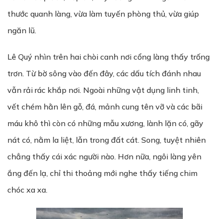
thước quanh làng, vừa làm tuyến phòng thủ, vừa giúp
ngăn lũ.
Lê Quý nhìn trên hai chòi canh nơi cổng làng thấy trống
trơn. Từ bờ sông vào đến đây, các dấu tích đánh nhau
vẫn rải rác khắp nơi. Ngoài những vật dụng linh tinh,
vết chém hằn lên gỗ, đá, mảnh cung tên vỡ và các bãi
máu khô thì còn có những mẫu xương, lành lặn có, gãy
nát có, nằm la liệt, lẫn trong đất cát. Song, tuyệt nhiên
chẳng thấy cái xác người nào. Hơn nữa, ngôi làng yên
ắng đến lạ, chỉ thi thoảng mới nghe thấy tiếng chim
chóc xa xa.