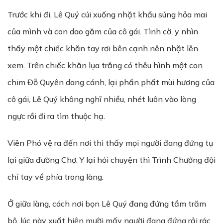
Trước khi đi, Lê Quý cúi xuống nhặt khẩu súng hỏa mai
của mình và con dao găm của cô gái. Tình cờ, y nhìn
thấy một chiếc khăn tay rơi bên cạnh nên nhặt lên
xem. Trên chiếc khăn lụa trắng có thêu hình một con
chim Đỗ Quyên dang cánh, lại phẩn phất mùi hương của
cô gái, Lê Quý không nghĩ nhiều, nhét luôn vào lòng
ngực rồi đi ra tìm thuộc hạ.
Viên Phó vệ ra đến nơi thì thấy mọi người đang đứng tụ
lại giữa đường Chợ. Y lại hỏi chuyện thì Trình Chưởng đội
chỉ tay về phía trong làng.
Ở giữa làng, cách nơi bọn Lê Quý đang đứng tầm trăm
bộ, lúc này xuất hiện mười mấy người đang đứng rải rác