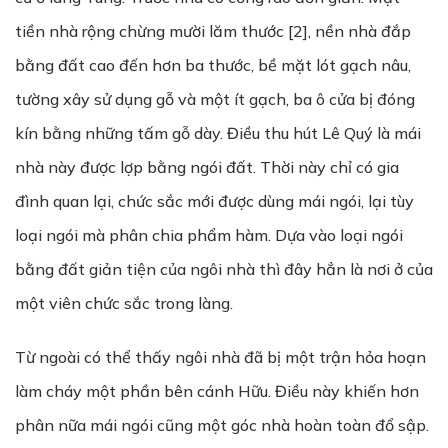
tiền nhà rộng chừng mười lăm thước [2], nền nhà đắp
bằng đất cao đến hơn ba thước, bề mặt lót gạch nâu,
tường xây sử dụng gỗ và một ít gạch, ba ô cửa bị đóng
kín bằng những tấm gỗ dày. Điều thu hút Lê Quý là mái
nhà này được lợp bằng ngói đất. Thời này chỉ có gia
đình quan lại, chức sắc mới được dùng mái ngói, lại tùy
loại ngói mà phân chia phẩm hàm. Dựa vào loại ngói
bằng đất giản tiện của ngôi nhà thì đây hẳn là nơi ở của
một viên chức sắc trong làng.
Từ ngoài có thể thấy ngôi nhà đã bị một trận hỏa hoạn
làm cháy một phần bên cánh Hữu. Điều này khiến hơn
phân nữa mái ngói cũng một góc nhà hoàn toàn đổ sập.