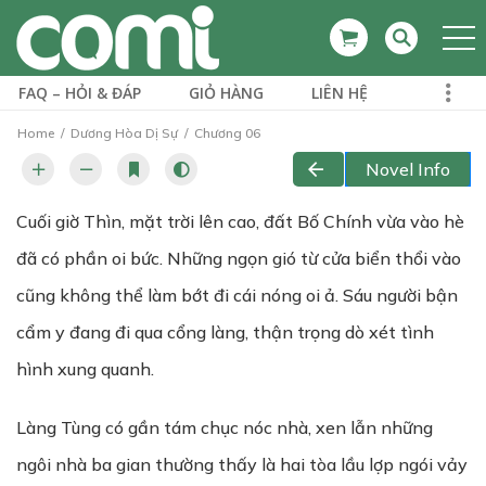
FAQ – HỎI & ĐÁP
GIỎ HÀNG
LIÊN HỆ
Home
Dương Hòa Dị Sự
Chương 06
Novel Info
Cuối giờ Thìn, mặt trời lên cao, đất Bố Chính vừa vào hè
đã có phần oi bức. Những ngọn gió từ cửa biển thổi vào
cũng không thể làm bớt đi cái nóng oi ả. Sáu người bận
cẩm y đang đi qua cổng làng, thận trọng dò xét tình
hình xung quanh.
Làng Tùng có gần tám chục nóc nhà, xen lẫn những
ngôi nhà ba gian thường thấy là hai tòa lầu lợp ngói vảy