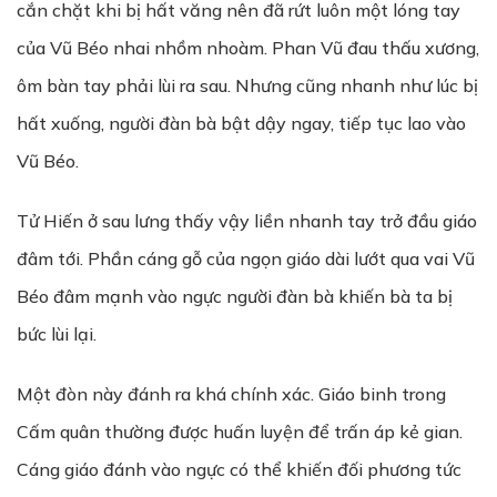
cắn chặt khi bị hất văng nên đã rứt luôn một lóng tay
của Vũ Béo nhai nhồm nhoàm. Phan Vũ đau thấu xương,
ôm bàn tay phải lùi ra sau. Nhưng cũng nhanh như lúc bị
hất xuống, người đàn bà bật dậy ngay, tiếp tục lao vào
Vũ Béo.
Tử Hiến ở sau lưng thấy vậy liền nhanh tay trở đầu giáo
đâm tới. Phần cáng gỗ của ngọn giáo dài lướt qua vai Vũ
Béo đâm mạnh vào ngực người đàn bà khiến bà ta bị
bức lùi lại.
Một đòn này đánh ra khá chính xác. Giáo binh trong
Cấm quân thường được huấn luyện để trấn áp kẻ gian.
Cáng giáo đánh vào ngực có thể khiến đối phương tức