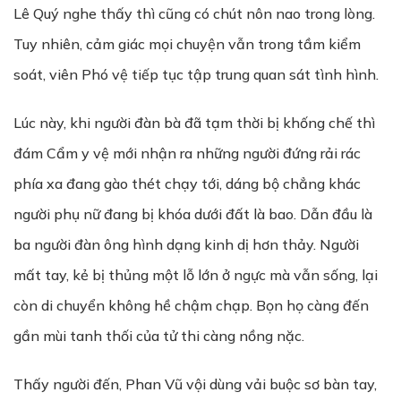
Lê Quý nghe thấy thì cũng có chút nôn nao trong lòng.
Tuy nhiên, cảm giác mọi chuyện vẫn trong tầm kiểm
soát, viên Phó vệ tiếp tục tập trung quan sát tình hình.
Lúc này, khi người đàn bà đã tạm thời bị khống chế thì
đám Cẩm y vệ mới nhận ra những người đứng rải rác
phía xa đang gào thét chạy tới, dáng bộ chẳng khác
người phụ nữ đang bị khóa dưới đất là bao. Dẫn đầu là
ba người đàn ông hình dạng kinh dị hơn thảy. Người
mất tay, kẻ bị thủng một lỗ lớn ở ngực mà vẫn sống, lại
còn di chuyển không hề chậm chạp. Bọn họ càng đến
gần mùi tanh thối của tử thi càng nồng nặc.
Thấy người đến, Phan Vũ vội dùng vải buộc sơ bàn tay,