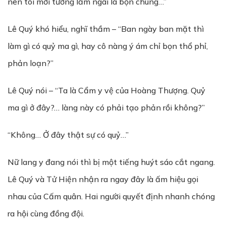
nên tôi mới tưởng lầm ngài là bọn chúng…”
Lê Quý khó hiểu, nghĩ thầm – “Ban ngày ban mặt thì
làm gì có quỷ ma gì, hay cô nàng ý ám chỉ bọn thổ phỉ,
phản loạn?”
Lê Quý nói – “Ta là Cẩm y vệ của Hoàng Thượng. Quỷ
ma gì ở đây?… làng này có phải tạo phản rồi không?”
“Không… Ở đây thật sự có quỷ…”
Nữ lang y đang nói thì bị một tiếng huýt sáo cắt ngang.
Lê Quý và Tử Hiện nhận ra ngay đây là ấm hiệu gọi
nhau của Cấm quân. Hai người quyết định nhanh chóng
ra hội cùng đồng đội.