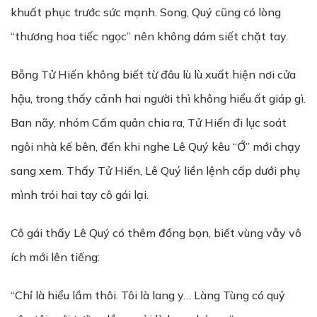
khuất phục trước sức mạnh. Song, Quý cũng có lòng
“thương hoa tiếc ngọc” nên không dám siết chặt tay.
Bỗng Tử Hiến không biết từ đâu lù lù xuất hiện nơi cửa
hậu, trong thấy cảnh hai người thì không hiểu ất giáp gì.
Ban nãy, nhóm Cấm quân chia ra, Tử Hiến đi lục soát
ngôi nhà kế bên, đến khi nghe Lê Quý kêu “Ớ” mới chạy
sang xem. Thấy Tử Hiến, Lê Quý liền lệnh cấp dưới phụ
mình trói hai tay cô gái lại.
Cô gái thấy Lê Quý có thêm đồng bọn, biết vùng vẫy vô
ích mới lên tiếng:
“Chỉ là hiểu lầm thôi. Tôi là lang y… Làng Tùng có quỷ