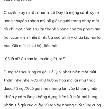
Chuyện xảy ra rất nhanh, Lê Quý từ mộng cảnh uyên
ương chuyển thành mỹ nữ giết người trong nháy mắt,
rồi chỉ một chút sau lại thành không chế tội phạm ám
hại quan viên triều đình. Cả quá trình y chưa kịp nói lời
nào. Giờ mới có cơ hội, liền hỏi:
“Cô là ai? Cớ sao lại muốn giết ta?”
Đứng sát sau lưng cô gái, Lê Quý phát hiện một mùi
thơm nhè nhẹ, vừa như hương hoa mà lại như thảo
dược, từ người cô gái nhẹ nhàng lan vào khoang mũi
khiến y cầm lòng không đặng, bèn hít một hơi hưng
phấn. Cô gái cựa quậy, vùng vẫy nhưng cuối cùng cũng