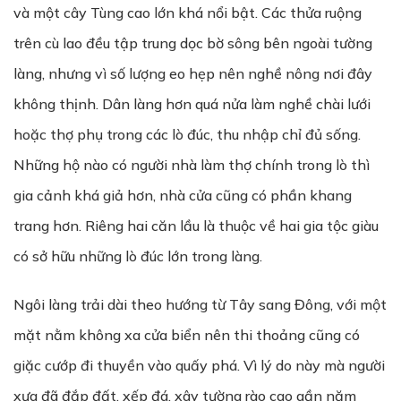
và một cây Tùng cao lớn khá nổi bật. Các thửa ruộng
trên cù lao đều tập trung dọc bờ sông bên ngoài tường
làng, nhưng vì số lượng eo hẹp nên nghề nông nơi đây
không thịnh. Dân làng hơn quá nửa làm nghề chài lưới
hoặc thợ phụ trong các lò đúc, thu nhập chỉ đủ sống.
Những hộ nào có người nhà làm thợ chính trong lò thì
gia cảnh khá giả hơn, nhà cửa cũng có phần khang
trang hơn. Riêng hai căn lầu là thuộc về hai gia tộc giàu
có sở hữu những lò đúc lớn trong làng.
Ngôi làng trải dài theo hướng từ Tây sang Đông, với một
mặt nằm không xa cửa biển nên thi thoảng cũng có
giặc cướp đi thuyền vào quấy phá. Vì lý do này mà người
xưa đã đắp đất, xếp đá, xây tường rào cao gần năm