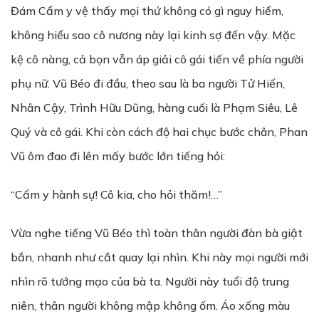
Đám Cẩm y vệ thấy mọi thứ không có gì nguy hiểm,
không hiểu sao cô nương này lại kinh sợ đến vậy. Mặc
kệ cô nàng, cả bọn vẫn áp giải cô gái tiến về phía người
phụ nữ. Vũ Béo đi đầu, theo sau là ba người Tử Hiến,
Nhân Cậy, Trình Hữu Dũng, hàng cuối là Phạm Siêu, Lê
Quý và cô gái. Khi còn cách độ hai chục bước chân, Phan
Vũ ôm đao đi lên mấy bước lớn tiếng hỏi:
“Cẩm y hành sự! Cô kia, cho hỏi thăm!…”
Vừa nghe tiếng Vũ Béo thì toàn thân người đàn bà giật
bắn, nhanh như cắt quay lại nhìn. Khi này mọi người mới
nhìn rõ tướng mạo của bà ta. Người này tuổi độ trung
niên, thân người không mập không ốm. Áo xống màu