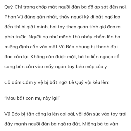
Quý. Chỉ trong chớp mắt người đàn bà đã áp sát đến nơi.
Phan Vũ đứng gần nhất, thấy người kỳ dị bất ngờ lao
đến thì bị giật mình, hai tay theo quán tính giơ đao ra
phía trước. Người nọ như mãnh thú nhảy chồm lên há
miệng định cắn vào mặt Vũ Béo nhưng bị thanh đại
đao cản lại. Không cắn được mặt, bà ta liền ngoẹo cổ
sang bên cắn vào mấy ngón tay béo múp của y.
Cả đám Cẩm y vệ bị bất ngờ, Lê Quý vội kêu lên:
“Mau bắt con mụ này lại!”
Vũ Béo bị tấn công la lên oai oái, vội dồn sức vào tay trái
đẩy mạnh người đàn bà ngã ra đất. Miệng bà ta vẫn