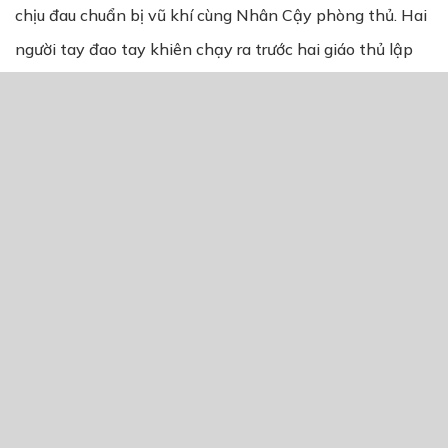
chịu đau chuẩn bị vũ khí cùng Nhân Cậy phòng thủ. Hai
người tay đao tay khiên chạy ra trước hai giáo thủ lập
hàng rào. Ba gã đàn ông quái dị lao đến liền bị hai tấm
khiên lớn vẽ hình mặt hổ cản lại. Cậy và Vũ kê khiên ra
trước cản những cú tát từ đôi tay của mấy người đàn
ông. Tay còn lại cầm ngược sóng đao, đập liên hồi vào
ba người.
Lê Quý thấy mấy người quái dị này như hóa điên, miệng
trào dịch như máu, đánh không biết đau thì bắt đầu
căng thẳng, chĩa súng về phía trước hô lớn:
“Bọn ta là Cẩm y vệ, các ngươi tấn công quan quân của
bệ hạ là tội tạo phản. Còn không dừng thì ta bắn!”