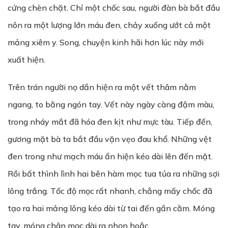
cứng chèn chặt. Chỉ một chốc sau, người đàn bà bắt đầu
nôn ra một lượng lớn máu đen, chảy xuống ướt cả một
mảng xiêm y. Song, chuyện kinh hãi hơn lúc này mới
xuất hiện.
Trên trán người nọ dần hiện ra một vết thâm nằm
ngang, to bằng ngón tay. Vết này ngày càng đậm màu,
trong nháy mắt đã hóa đen kịt như mực tàu. Tiếp đến,
gương mặt bà ta bắt đầu vặn vẹo đau khổ. Những vệt
đen trong như mạch máu ẩn hiện kéo dài lên đến mặt.
Rồi bất thình lình hai bên hàm mọc tua tủa ra những sợi
lông trắng. Tốc độ mọc rất nhanh, chẳng mấy chốc đã
tạo ra hai mảng lông kéo dài từ tai đến gần cằm. Móng
tay, móng chân mọc dài ra nhọn hoắc.