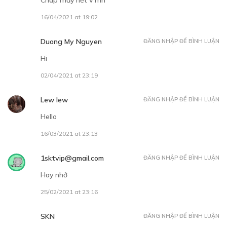
16/04/2021 at 19:02
30
Points
Duong My Nguyen
ĐĂNG NHẬP ĐỂ BÌNH LUẬN
CHƯƠNG 9
Hi
Thế giới của đàn ông
09/12/2018
02/04/2021 at 23:19
Lew lew
ĐĂNG NHẬP ĐỂ BÌNH LUẬN
Hello
16/03/2021 at 23:13
30
Points
1sktvip@gmail.com
ĐĂNG NHẬP ĐỂ BÌNH LUẬN
Hay nhở
CHƯƠNG 10
25/02/2021 at 23:16
Cách thức yêu đương (?)
10/12/2018
SKN
ĐĂNG NHẬP ĐỂ BÌNH LUẬN