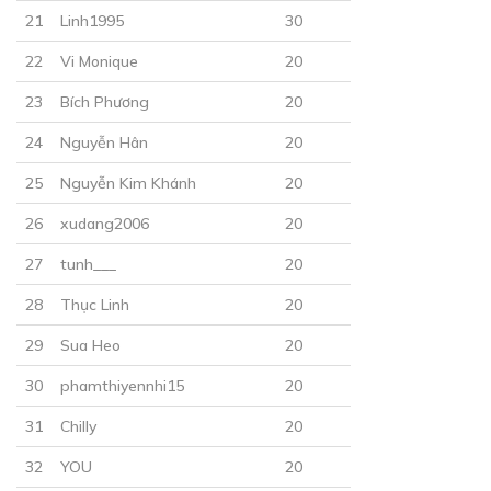
30
Points
21
Linh1995
30
CHƯƠNG 19
22
Vi Monique
20
Dịu dàng hơn một chút được không?
23
Bích Phương
20
16/12/2018
24
Nguyễn Hân
20
25
Nguyễn Kim Khánh
20
26
xudang2006
20
27
tunh___
20
28
Thục Linh
20
30
Points
29
Sua Heo
20
CHƯƠNG 20
30
phamthiyennhi15
20
Sự hiểu lầm
31
Chilly
20
17/12/2018
32
YOU
20