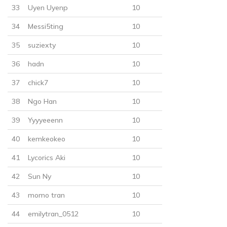
33
Uyen Uyenp
10
34
Messi5ting
10
35
suziexty
10
30
Points
36
hadn
10
CHƯƠNG 21
37
chick7
10
Tin tốt
38
Ngo Han
10
18/12/2018
39
Yyyyeeenn
10
40
kemkeokeo
10
41
Lycorics Aki
10
42
Sun Ny
10
30
Points
43
momo tran
10
44
emilytran_0512
10
CHƯƠNG 22