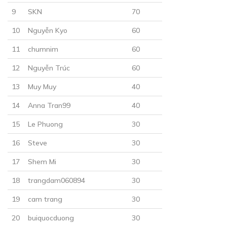
15/12/2018
9
SKN
70
10
Nguyễn Kyo
60
11
chumnim
60
12
Nguyễn Trúc
60
13
Muy Muy
40
30
Points
14
Anna Tran99
40
CHƯƠNG 18
15
Le Phuong
30
Thích ba? Hay là thích hôn phu tương lai?
16
Steve
30
16/12/2018
17
Shem Mi
30
18
trangdam060894
30
19
cam trang
30
20
buiquocduong
30