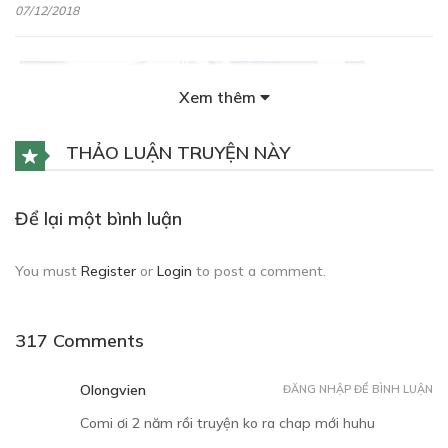
07/12/2018
Xem thêm
THẢO LUẬN TRUYỆN NÀY
Free
Để lại một bình luận
CHƯƠNG 3
Gặp "anh ấy"
You must
Register
or
Login
to post a comment.
07/12/2018
317 Comments
Olongvien
ĐĂNG NHẬP ĐỂ BÌNH LUẬN
Comi ơi 2 năm rồi truyện ko ra chap mới huhu