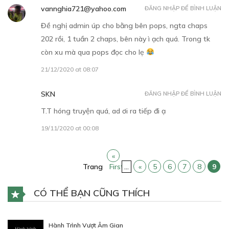
CHƯƠNG 12
vannghia721@yahoo.com
ĐĂNG NHẬP ĐỂ BÌNH LUẬN
Sự quan tâm của Hoán Thạc
Đề nghị admin úp cho bằng bên pops, ngta chaps
202 rồi, 1 tuần 2 chaps, bên này ì ạch quá. Trong tk
12/12/2018
còn xu mà qua pops đọc cho lẹ
21/12/2020 at 08:07
SKN
ĐĂNG NHẬP ĐỂ BÌNH LUẬN
T.T hóng truyện quá, ad ơi ra tiếp đi ạ
30
Points
19/11/2020 at 00:08
CHƯƠNG 13
«
Ngày mở ngăn bàn thứ hai
Trang
First
...
«
5
6
7
8
9
13/12/2018
CÓ THỂ BẠN CŨNG THÍCH
Hành Trình Vượt Âm Gian