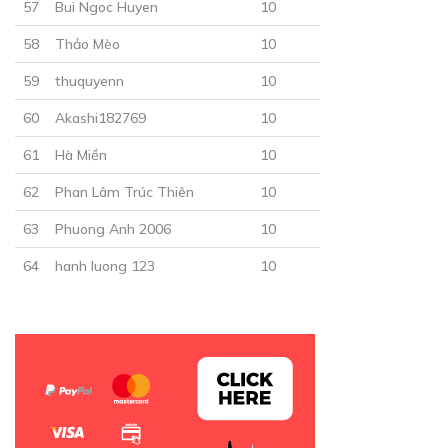
57
Bui Ngoc Huyen
10
30
Points
58
Thảo Mèo
10
59
thuquyenn
10
CHƯƠNG 24
60
Akashi182769
10
Nhìn thấy anh, tim em đau lắm
21/12/2018
61
Hà Miền
10
62
Phan Lâm Trúc Thiên
10
63
Phuong Anh 2006
10
64
hanh luong 123
10
30
Points
CHƯƠNG 25
Đêm hôm ấy
21/12/2018