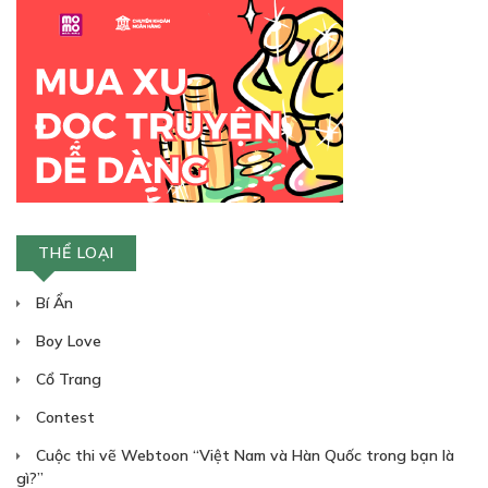
30
Points
CHƯƠNG 26
Đêm thao thức
THỂ LOẠI
22/12/2018
Bí Ẩn
Boy Love
Cổ Trang
Contest
30
Points
Cuộc thi vẽ Webtoon “Việt Nam và Hàn Quốc trong bạn là
gì?”