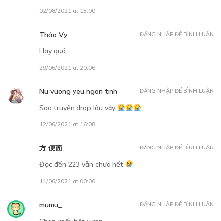
Chào mừng đến thế giới của những "con gái nô" 2
02/08/2021 at 13:00
07/12/2018
Thảo Vy
ĐĂNG NHẬP ĐỂ BÌNH LUẬN
Hay quá
29/06/2021 at 20:06
Nu vuong yeu ngon tinh
ĐĂNG NHẬP ĐỂ BÌNH LUẬN
30
Points
Sao truyện drop lâu vậy
12/06/2021 at 16:08
CHƯƠNG 8
Lễ thiếu nữ
方 便面
ĐĂNG NHẬP ĐỂ BÌNH LUẬN
08/12/2018
Đọc đến 223 vẫn chưa hết
11/06/2021 at 00:06
mumu_
ĐĂNG NHẬP ĐỂ BÌNH LUẬN
Chap mấy hết v mn