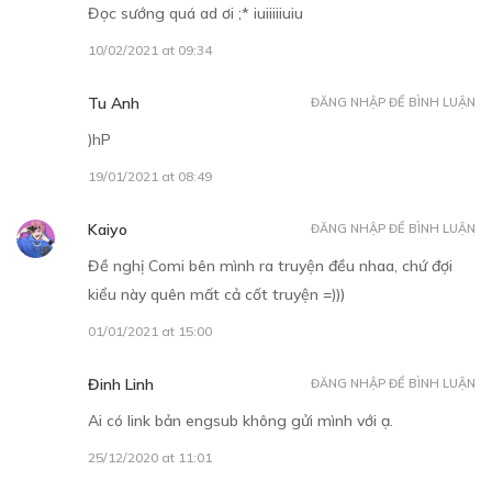
Đọc sướng quá ad ơi ;* iuiiiiiuiu
10/02/2021 at 09:34
Tu Anh
ĐĂNG NHẬP ĐỂ BÌNH LUẬN
)hP
30
Points
19/01/2021 at 08:49
CHƯƠNG 11
Kaiyo
ĐĂNG NHẬP ĐỂ BÌNH LUẬN
Ta sẽ đứng về phía em
Đề nghị Comi bên mình ra truyện đều nhaa, chứ đợi
11/12/2018
kiểu này quên mất cả cốt truyện =)))
01/01/2021 at 15:00
Đinh Linh
ĐĂNG NHẬP ĐỂ BÌNH LUẬN
Ai có link bản engsub không gửi mình với ạ.
30
Points
25/12/2020 at 11:01