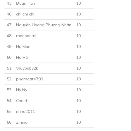
45
Đoàn Tâm
10
Lễ xưng danh
46
chi chi chi
10
19/12/2018
47
Nguyễn Hoàng Phương Nhân
10
48
meobeoml
10
49
Hạ Mạc
10
50
Hà Hà
10
30
Points
51
thuybaby2k
10
CHƯƠNG 23
52
phamdat4790
10
Phân chó và món quà
53
Nỳ Nỳ
10
20/12/2018
54
Cheets
10
55
nhha2011
10
56
Zinnia
10