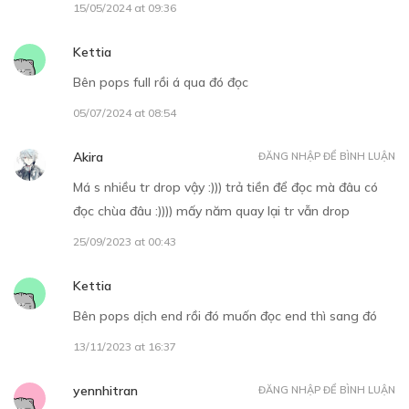
Free
15/05/2024 at 09:36
CHƯƠNG 4
Kettia
Anh ấy là hôn phu của tôi
Bên pops full rồi á qua đó đọc
07/12/2018
05/07/2024 at 08:54
Akira
ĐĂNG NHẬP ĐỂ BÌNH LUẬN
Má s nhiều tr drop vậy :))) trả tiền để đọc mà đâu có
đọc chùa đâu :)))) mấy năm quay lại tr vẫn drop
25/09/2023 at 00:43
Free
Kettia
CHƯƠNG 5
Bên pops dịch end rồi đó muốn đọc end thì sang đó
Tiệc tiễn hoàng tử
13/11/2023 at 16:37
07/12/2018
yennhitran
ĐĂNG NHẬP ĐỂ BÌNH LUẬN