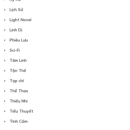
Lịch Sử
30
Points
Light Novel
CHƯƠNG 29
Linh Dị
Xuất cung lần hai
Phiêu Lưu
23/12/2018
Sci-Fi
Tâm Linh
Tận Thế
Tạp chí
Thể Thao
30
Points
Thiếu Nhi
CHƯƠNG 30
Tiểu Thuyết
Cha nào con nấy
Tình Cảm
24/12/2018