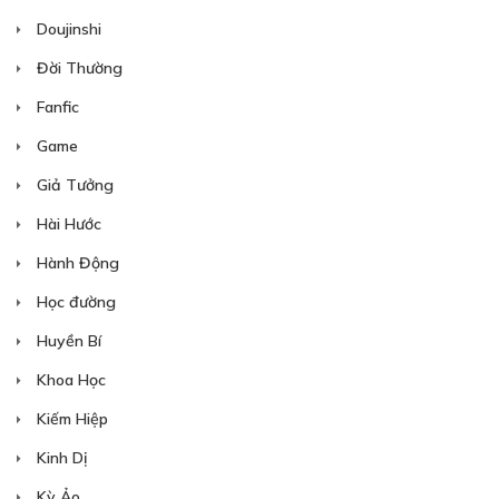
CHƯƠNG 27
Doujinshi
Mục đích ghé thăm
Đời Thường
22/12/2018
Fanfic
Game
Giả Tưởng
Hài Hước
30
Points
Hành Động
Học đường
CHƯƠNG 28
Huyền Bí
23/12/2018
Khoa Học
Kiếm Hiệp
Kinh Dị
Kỳ Ảo