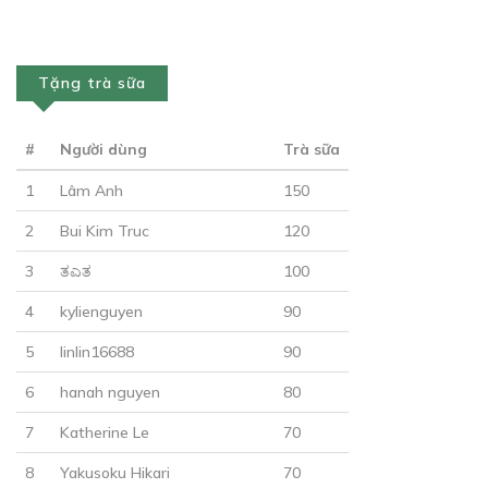
14/12/2018
Tặng trà sữa
#
Người dùng
Trà sữa
30
Points
1
Lâm Anh
150
2
Bui Kim Truc
120
CHƯƠNG 16
3
ತಎತ
100
Tin anh chứ?
15/12/2018
4
kylienguyen
90
5
linlin16688
90
6
hanah nguyen
80
7
Katherine Le
70
CHƯƠNG 17
30
Points
Tiểu nữ có thể đọc được
8
Yakusoku Hikari
70