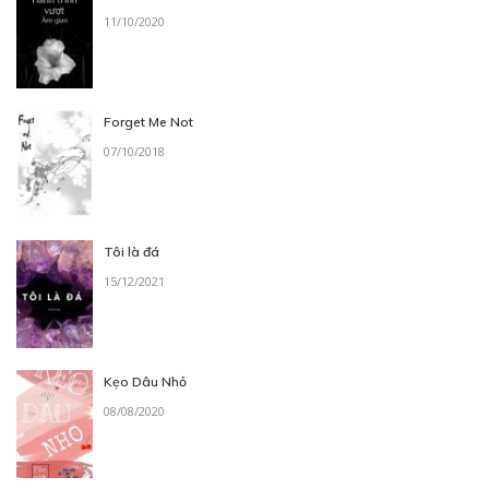
11/10/2020
30
Points
Forget Me Not
CHƯƠNG 14
07/10/2018
Huấn luyện tiểu quỷ lớn
14/12/2018
Tôi là đá
15/12/2021
30
Points
Kẹo Dâu Nhỏ
08/08/2020
CHƯƠNG 15
Bắt đầu xuất cung