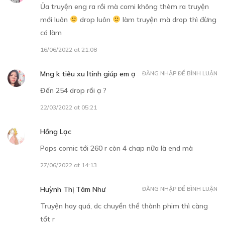
Ủa truyện eng ra rồi mà comi không thèm ra truyện
mới luôn
drop luôn
làm truyện mà drop thì đừng
có làm
16/06/2022 at 21:08
30
Points
Mng k tiêu xu ltinh giúp em ạ
ĐĂNG NHẬP ĐỂ BÌNH LUẬN
CHƯƠNG 6
Đến 254 drop rồi ạ ?
Chào mừng đến thế giới của những "con gái nô" 1
22/03/2022 at 05:21
07/12/2018
Hồng Lạc
Pops comic tới 260 r còn 4 chap nữa là end mà
27/06/2022 at 14:13
Huỳnh Thị Tâm Như
ĐĂNG NHẬP ĐỂ BÌNH LUẬN
30
Points
Truyện hay quá, dc chuyển thể thành phim thì càng
CHƯƠNG 7
tốt r