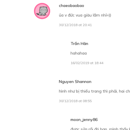
chaeobaobao
ủa v đức vua giàu lắm nhỉ=))
30/12/2018 at 20:41
Trần Hân
hahahaa
16/02/2019 at 18:44
Nguyen Shannon
hình như bị thiếu trang thì phải, hai
30/12/2018 at 08:55
moon_jenny86
được sửa rồi đó bạn, mình thấy 