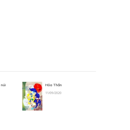
 núi
Hỏa Thần
11/09/2020