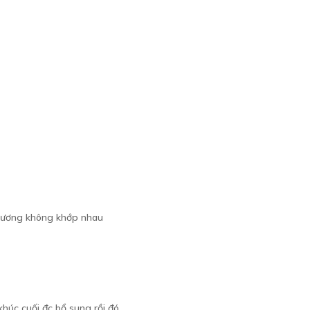
 chương không khớp nhau
khúc cuối đc bổ sung rồi đó.