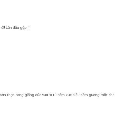
đi! Lần đầu gặp :))
án thạc càng giống đức vua :)) từ cảm xúc biểu cảm gương mặt cho tới