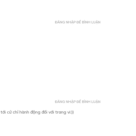
ĐĂNG NHẬP ĐỂ BÌNH LUẬN
ĐĂNG NHẬP ĐỂ BÌNH LUẬN
 cử chỉ hành động đối với trang vi:))