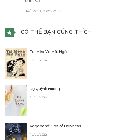
quá. <3
14/12/2018 at 22:12
CÓ THỂ BẠN CŨNG THÍCH
Tai Mèo Và Mặt Ngầu
18/06/2024
Dạ Quỳnh Hương
15/05/2023
Vagabond: Son of Darkness
16/06/2022