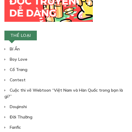
CHƯƠNG 30
Cha nào con nấy
24/12/2018
THỂ LOẠI
Bí Ẩn
Boy Love
Cổ Trang
30
Points
Contest
CHƯƠNG 31
Cuộc thi vẽ Webtoon “Việt Nam và Hàn Quốc trong bạn là
Anh muốn trông thật ngầu
gì?”
25/12/2018
Doujinshi
Đời Thường
Fanfic