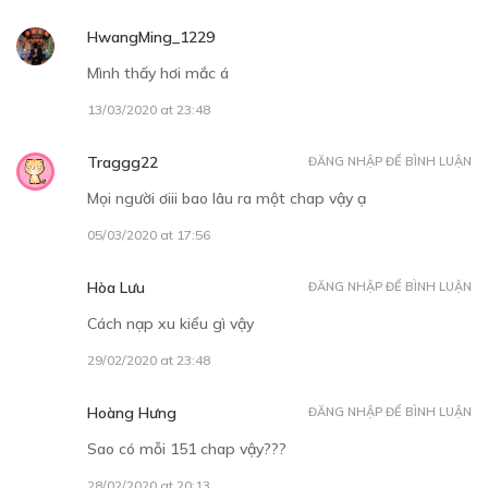
HwangMing_1229
30
Points
Mình thấy hơi mắc á
CHƯƠNG 9
13/03/2020 at 23:48
Thế giới của đàn ông
09/12/2018
Traggg22
ĐĂNG NHẬP ĐỂ BÌNH LUẬN
Mọi người ơiii bao lâu ra một chap vậy ạ
05/03/2020 at 17:56
Hòa Lưu
ĐĂNG NHẬP ĐỂ BÌNH LUẬN
Cách nạp xu kiểu gì vậy
30
Points
29/02/2020 at 23:48
CHƯƠNG 10
Hoàng Hưng
ĐĂNG NHẬP ĐỂ BÌNH LUẬN
Cách thức yêu đương (?)
Sao có mỗi 151 chap vậy???
10/12/2018
28/02/2020 at 20:13