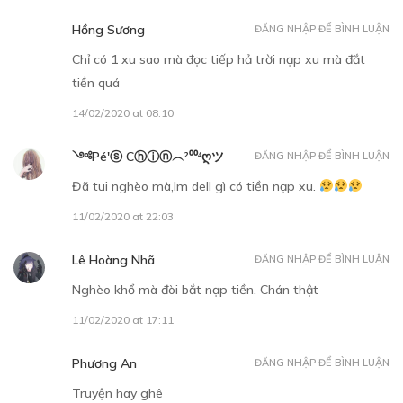
Hồng Sương
ĐĂNG NHẬP ĐỂ BÌNH LUẬN
Chỉ có 1 xu sao mà đọc tiếp hả trời nạp xu mà đắt
30
Points
tiền quá
CHƯƠNG 14
14/02/2020 at 08:10
Huấn luyện tiểu quỷ lớn
༺Pé'ⓢ Cⓗⓘⓝ︵²⁰⁰⁴ღツ
ĐĂNG NHẬP ĐỂ BÌNH LUẬN
14/12/2018
Đã tui nghèo mà,lm dell gì có tiền nạp xu.
11/02/2020 at 22:03
Lê Hoàng Nhã
ĐĂNG NHẬP ĐỂ BÌNH LUẬN
Nghèo khổ mà đòi bắt nạp tiền. Chán thật
30
Points
11/02/2020 at 17:11
CHƯƠNG 15
Phương An
ĐĂNG NHẬP ĐỂ BÌNH LUẬN
Bắt đầu xuất cung
Truyện hay ghê