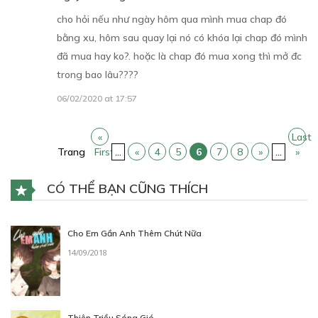
cho hỏi nếu như ngày hôm qua mình mua chap đó
CHƯƠNG 17
bằng xu, hôm sau quay lại nó có khóa lại chap đó mình
đã mua hay ko?. hoặc là chap đó mua xong thì mở đc
Tiểu nữ có thể đọc được
trong bao lâu????
15/12/2018
06/02/2020 at 17:57
«
Last
Trang
First
...
«
4
5
6
7
8
»
...
»
CÓ THỂ BẠN CŨNG THÍCH
30
Points
CHƯƠNG 18
Cho Em Gần Anh Thêm Chút Nữa
Thích ba? Hay là thích hôn phu tương lai?
14/09/2018
16/12/2018
Thiên Triều Sóng Gió