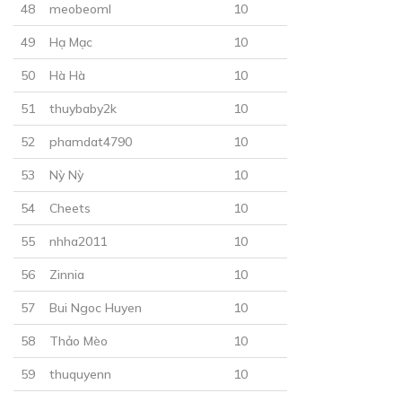
48
meobeoml
10
49
Hạ Mạc
10
30
Points
50
Hà Hà
10
CHƯƠNG 27
51
thuybaby2k
10
Mục đích ghé thăm
52
phamdat4790
10
22/12/2018
53
Nỳ Nỳ
10
54
Cheets
10
55
nhha2011
10
56
Zinnia
10
30
Points
57
Bui Ngoc Huyen
10
58
Thảo Mèo
10
CHƯƠNG 28
59
thuquyenn
10
23/12/2018