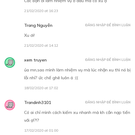
Các bạn ơi làm nhiệm vụ ở đâu mà có xu ạ
CHƯƠNG 12
21/02/2020 at 16:23
Sự quan tâm của Hoán Thạc
12/12/2018
Trang Nguyễn
ĐĂNG NHẬP ĐỂ BÌNH LUẬN
Xu ơi!
21/02/2020 at 14:12
xem truyen
ĐĂNG NHẬP ĐỂ BÌNH LUẬN
ủa mn,sao mình làm nhiệm vụ mà lúc nhận xu thì nó bị
30
Points
lỗi nhỉ? ức chế ghê luôn á :((
CHƯƠNG 13
18/02/2020 at 17:02
Ngày mở ngăn bàn thứ hai
Trandinh3101
ĐĂNG NHẬP ĐỂ BÌNH LUẬN
13/12/2018
Có ai chỉ mình cách kiếm xu nhanh mà kh cần nạp tiền
với ạ!?!?
17/02/2020 at 01:00