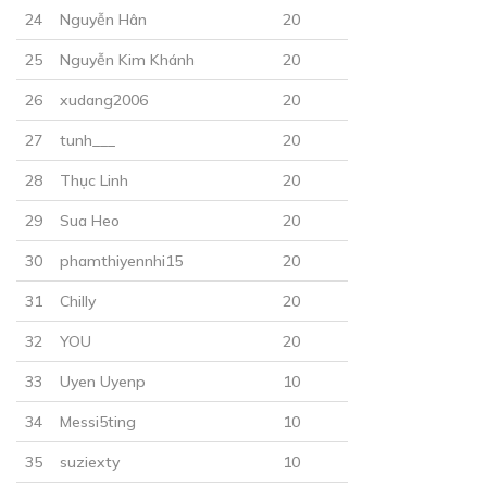
24
Nguyễn Hân
20
25
Nguyễn Kim Khánh
20
26
xudang2006
20
27
tunh___
20
30
Points
28
Thục Linh
20
CHƯƠNG 24
29
Sua Heo
20
Nhìn thấy anh, tim em đau lắm
30
phamthiyennhi15
20
21/12/2018
31
Chilly
20
32
YOU
20
33
Uyen Uyenp
10
34
Messi5ting
10
30
Points
35
suziexty
10