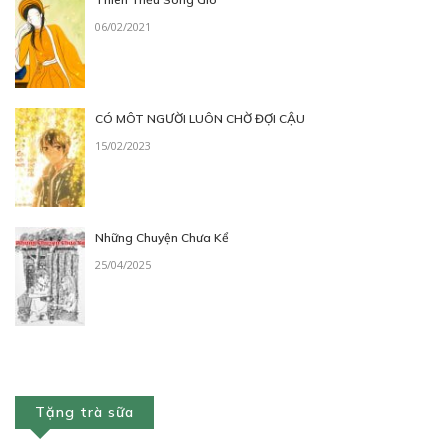
06/02/2021
30
Points
CÓ MÔT NGƯỜI LUÔN CHỜ ĐỢI CẬU
15/02/2023
CHƯƠNG 19
Dịu dàng hơn một chút được không?
16/12/2018
Những Chuyện Chưa Kể
25/04/2025
30
Points
Tặng trà sữa
CHƯƠNG 20