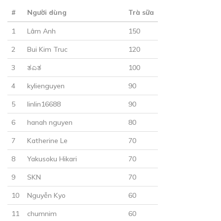
Sự hiểu lầm
#
Người dùng
Trà sữa
17/12/2018
1
Lâm Anh
150
2
Bui Kim Truc
120
3
ತಎತ
100
4
kylienguyen
90
30
Points
5
linlin16688
90
6
hanah nguyen
80
CHƯƠNG 21
7
Katherine Le
70
Tin tốt
18/12/2018
8
Yakusoku Hikari
70
9
SKN
70
10
Nguyễn Kyo
60
11
chumnim
60