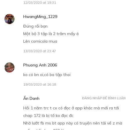
Free
12/03/2020 at 19:31
CHƯƠNG 4
HwangMing_1229
Anh ấy là hôn phu của tôi
Đúng rồi bạn
07/12/2018
Một bộ 3 tập là 2 trăm mấy á
Lên comicola mua
13/03/2020 at 23:47
Phuong Anh 2006
ko có bn oi,có ba tập thoi
Free
19/03/2020 at 16:18
CHƯƠNG 5
Ẩn Danh
ĐĂNG NHẬP ĐỂ BÌNH LUẬN
Tiệc tiễn hoàng tử
Hồi 1 năm trc t cx có đọc ở app khác mà mới ra tới
07/12/2018
chap 172 là bị tố ko đọc đc
Nhờ lướt fb ms bt app này có truyện nên tải về z mà