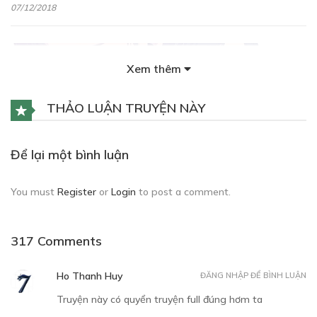
07/12/2018
Xem thêm
THẢO LUẬN TRUYỆN NÀY
Free
Để lại một bình luận
CHƯƠNG 3
Gặp "anh ấy"
You must
Register
or
Login
to post a comment.
07/12/2018
317 Comments
Ho Thanh Huy
ĐĂNG NHẬP ĐỂ BÌNH LUẬN
Truyện này có quyển truyện full đúng hơm ta