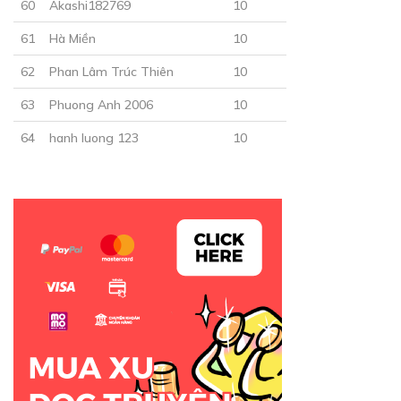
60
Akashi182769
10
61
Hà Miền
10
62
Phan Lâm Trúc Thiên
10
63
Phuong Anh 2006
10
30
Points
64
hanh luong 123
10
CHƯƠNG 29
Xuất cung lần hai
23/12/2018
30
Points