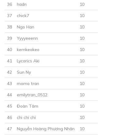
CHƯƠNG 25
36
hadn
10
Đêm hôm ấy
37
chick7
10
21/12/2018
38
Ngo Han
10
39
Yyyyeeenn
10
40
kemkeokeo
10
41
Lycorics Aki
10
42
Sun Ny
10
30
Points
43
momo tran
10
CHƯƠNG 26
44
emilytran_0512
10
Đêm thao thức
45
Đoàn Tâm
10
22/12/2018
46
chi chi chi
10
47
Nguyễn Hoàng Phương Nhân
10