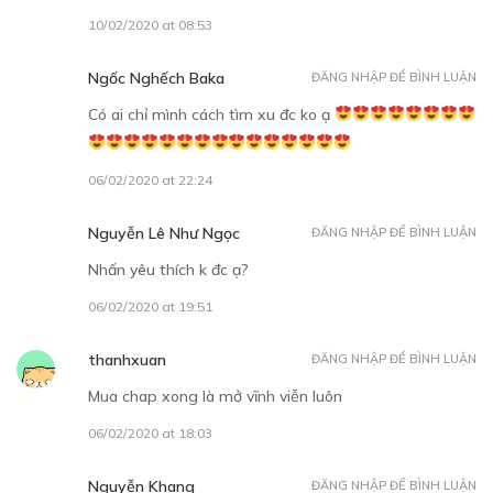
14/12/2018
10/02/2020 at 08:53
Ngốc Nghếch Baka
ĐĂNG NHẬP ĐỂ BÌNH LUẬN
Có ai chỉ mình cách tìm xu đc ko ạ
06/02/2020 at 22:24
30
Points
Nguyễn Lê Như Ngọc
ĐĂNG NHẬP ĐỂ BÌNH LUẬN
CHƯƠNG 16
Nhấn yêu thích k đc ạ?
Tin anh chứ?
06/02/2020 at 19:51
15/12/2018
thanhxuan
ĐĂNG NHẬP ĐỂ BÌNH LUẬN
Mua chap xong là mở vĩnh viễn luôn
06/02/2020 at 18:03
Nguyễn Khang
ĐĂNG NHẬP ĐỂ BÌNH LUẬN
30
Points