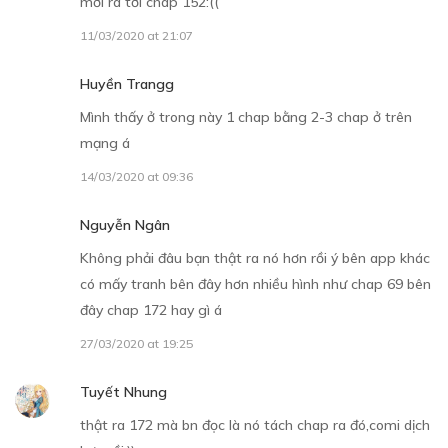
mới ra tới chap 152:((
11/03/2020 at 21:07
Huyền Trangg
30
Points
Mình thấy ở trong này 1 chap bằng 2-3 chap ở trên
mạng á
CHƯƠNG 6
14/03/2020 at 09:36
Chào mừng đến thế giới của những "con gái nô" 1
07/12/2018
Nguyễn Ngân
Không phải đâu bạn thật ra nó hơn rồi ý bên app khác
có mấy tranh bên đây hơn nhiều hình như chap 69 bên
đây chap 172 hay gì á
27/03/2020 at 19:25
30
Points
Tuyết Nhung
thật ra 172 mà bn đọc là nó tách chap ra đó,comi dịch
CHƯƠNG 7