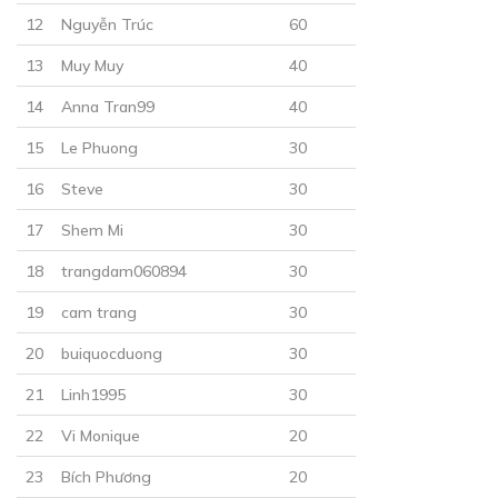
12
Nguyễn Trúc
60
30
Points
13
Muy Muy
40
CHƯƠNG 22
14
Anna Tran99
40
Lễ xưng danh
15
Le Phuong
30
19/12/2018
16
Steve
30
17
Shem Mi
30
18
trangdam060894
30
19
cam trang
30
30
Points
20
buiquocduong
30
CHƯƠNG 23
21
Linh1995
30
Phân chó và món quà
22
Vi Monique
20
20/12/2018
23
Bích Phương
20