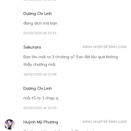
Dương Chi Linh
đang dịch mà bạn
02/03/2020 at 20:33
30
Points
Sakutara
ĐĂNG NHẬP ĐỂ BÌNH LUẬN
CHƯƠNG 11
Bao lâu mới ra 1 chương ạ? Sao đợi lâu quá không
Ta sẽ đứng về phía em
thấy chương mới.
11/12/2018
26/02/2020 at 01:56
Dương Chi Linh
mỗi t5 ra 1 chap ạ
02/03/2020 at 20:35
30
Points
Huỳnh Mỹ Phương
ĐĂNG NHẬP ĐỂ BÌNH LUẬN