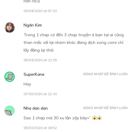
hơn rồi:))
Chào mừng đến thế giới của những "con gái nô" 2
03/04/2020 at 07:33
07/12/2018
Ngân Kim
Trong 1 chap có đến 3 chap truyện á bạn tại ai cũng
than mắc với lại nhóm khác đang dịch xong comi chỉ
lấy đăng lại thôi
05/04/2020 at 13:35
30
Points
SuperKane
ĐĂNG NHẬP ĐỂ BÌNH LUẬN
CHƯƠNG 8
Hay
Lễ thiếu nữ
07/03/2020 at 12:41
08/12/2018
Nha dan dan
ĐĂNG NHẬP ĐỂ BÌNH LUẬN
Sao 1 chap mà 30 xu lận zậy bây=”
05/03/2020 at 18:52