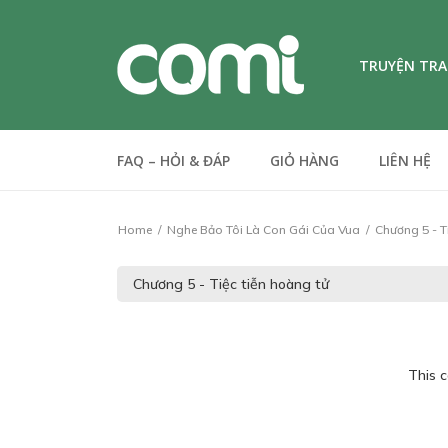
TRUYỆN TR
FAQ – HỎI & ĐÁP
GIỎ HÀNG
LIÊN HỆ
Home
Nghe Bảo Tôi Là Con Gái Của Vua
Chương 5 - T
This c