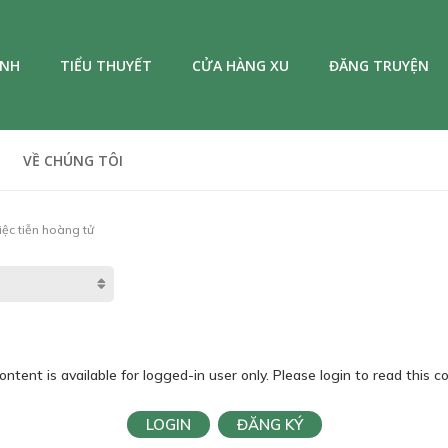
ANH
TIỂU THUYẾT
CỬA HÀNG XU
ĐĂNG TRUYỆN
VỀ CHÚNG TÔI
iệc tiễn hoàng tử
ontent is available for logged-in user only. Please login to read this c
LOGIN
ĐĂNG KÝ