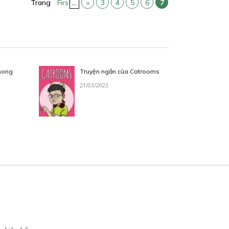
Trang
First
...
«
3
4
5
6
7
hong
Truyện ngắn của Catrooms
21/03/2023