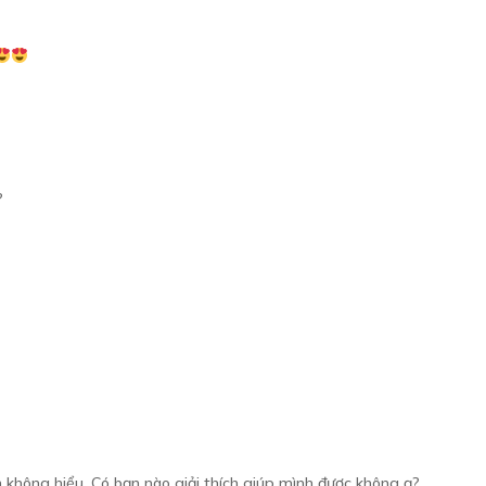
?
ình không hiểu. Có bạn nào giải thích giúp mình được không ạ?