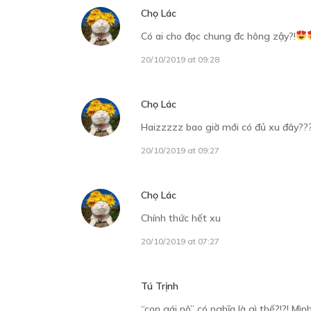
Chọ Lác
Có ai cho đọc chung đc hông zậy?!
20/10/2019 at 09:28
Chọ Lác
Haizzzzz bao giờ mới có đủ xu đây??
20/10/2019 at 09:27
Chọ Lác
Chính thức hết xu
20/10/2019 at 07:27
Tú Trịnh
“con gái nô” có nghĩa là gì thế?!?! M