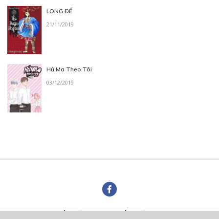
LONG ĐẾ
21/11/2019
Hủ Ma Theo Tôi
03/12/2019
Trang chủ
Về chúng tôi
Điều khoản sử dụng