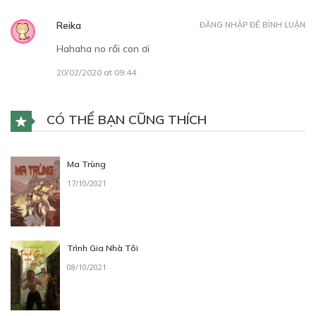
Reika
ĐĂNG NHẬP ĐỂ BÌNH LUẬN
Hahaha no rồi con ơi
20/02/2020 at 09:44
CÓ THỂ BẠN CŨNG THÍCH
Ma Trùng
17/10/2021
Trình Gia Nhà Tôi
08/10/2021